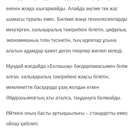
екенін жоққа шығармайды. Алайда әңгіме тек жас
шамасы туралы емес. Билікке жаңа технологияларды
меңгерген, халықаралық тәжірибені білетін, цифрлық
экономиканың тілін түсінетін, тың идеялар ұсына
алатын адамдар қажет деген пікірлер жиілеп келеді.
Мұндай жағдайда «Болашақ» бағдарламасымен білім
алған, халықаралық тәжірибені жақсы білетін,
мемлекеттік басқаруда ұзақ жолдан өткен
Әбдірахымовтың аты аталса, таңдануға болмайды.
Өйткені оның басты артықшылығы – стандартты емес
ойлау қабілеті.