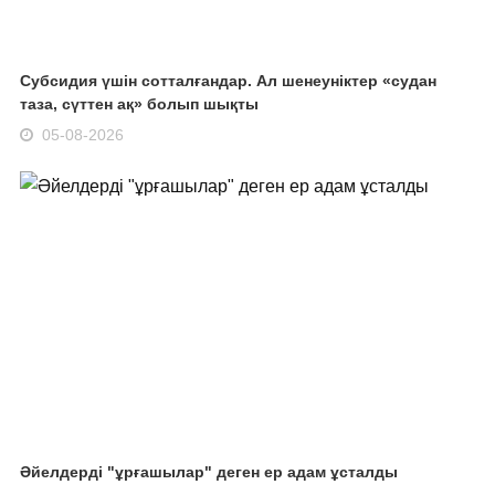
Субсидия үшін сотталғандар. Ал шенеуніктер «судан
таза, сүттен ақ» болып шықты
05-08-2026
Әйелдерді "ұрғашылар" деген ер адам ұсталды