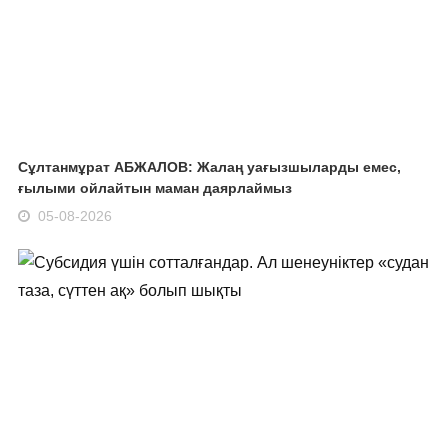
Сұлтанмұрат АБЖАЛОВ: Жалаң уағызшыларды емес,
ғылыми ойлайтын маман даярлаймыз
05-08-2026