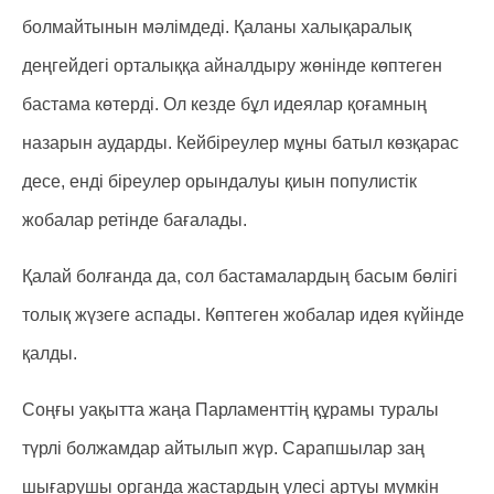
болмайтынын мәлімдеді. Қаланы халықаралық
деңгейдегі орталыққа айналдыру жөнінде көптеген
бастама көтерді. Ол кезде бұл идеялар қоғамның
назарын аударды. Кейбіреулер мұны батыл көзқарас
десе, енді біреулер орындалуы қиын популистік
жобалар ретінде бағалады.
Қалай болғанда да, сол бастамалардың басым бөлігі
толық жүзеге аспады. Көптеген жобалар идея күйінде
қалды.
Соңғы уақытта жаңа Парламенттің құрамы туралы
түрлі болжамдар айтылып жүр. Сарапшылар заң
шығарушы органда жастардың үлесі артуы мүмкін