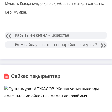
Мүмкін. Қысқа күнде қырық құбылып жатқан саясатта
бәрі мүмкін.
Қарызы ең көп ел - Қазақстан
Әкім сайлауы: сәтсіз сценарийден кім ұтты?
Сәйкес тақырыптар