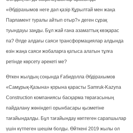
«Әбдірахымов неге дәл қазір Құрылтай мен жаңа
Парламент туралы айтып отыр?» деген сұрақ
туындауы заңды. Бұл жай ғана азаматтық көзқарас
па? Әлде алдағы саяси трансформациялар алдында
өзін жаңа саяси жобаларға қатыса алатын тұлға
ретінде көрсету әрекеті ме?
Өткен жылдың соңында Ғабидолла Әбдірахымов
«Самұрық-Қазына» қорына қарасты Samruk-Kazyna
Construction компаниясы басқарма төрағасының
пайдалану жөніндегі орынбасары қызметіне
тағайындалды. Бұл тағайындау көптеген сарапшылар
үшін күтпеген шешім болды. Өйткені 2019 жылы ол