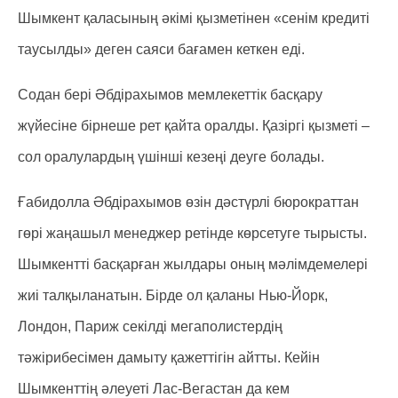
Шымкент қаласының әкімі қызметінен «сенім кредиті
таусылды» деген саяси бағамен кеткен еді.
Содан бері Әбдірахымов мемлекеттік басқару
жүйесіне бірнеше рет қайта оралды. Қазіргі қызметі –
сол оралулардың үшінші кезеңі деуге болады.
Ғабидолла Әбдірахымов өзін дәстүрлі бюрократтан
гөрі жаңашыл менеджер ретінде көрсетуге тырысты.
Шымкентті басқарған жылдары оның мәлімдемелері
жиі талқыланатын. Бірде ол қаланы Нью-Йорк,
Лондон, Париж секілді мегаполистердің
тәжірибесімен дамыту қажеттігін айтты. Кейін
Шымкенттің әлеуеті Лас-Вегастан да кем