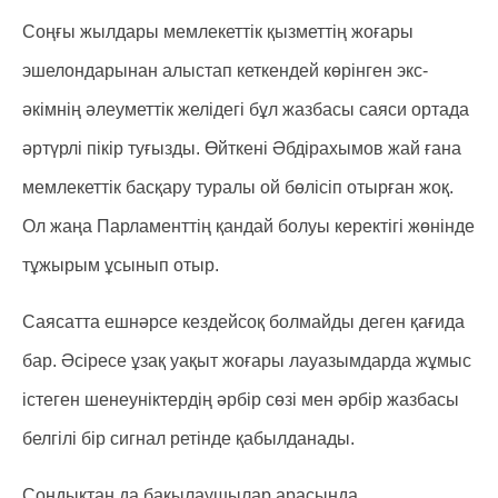
Соңғы жылдары мемлекеттік қызметтің жоғары
эшелондарынан алыстап кеткендей көрінген экс-
әкімнің әлеуметтік желідегі бұл жазбасы саяси ортада
әртүрлі пікір туғызды. Өйткені Әбдірахымов жай ғана
мемлекеттік басқару туралы ой бөлісіп отырған жоқ.
Ол жаңа Парламенттің қандай болуы керектігі жөнінде
тұжырым ұсынып отыр.
Саясатта ешнәрсе кездейсоқ болмайды деген қағида
бар. Әсіресе ұзақ уақыт жоғары лауазымдарда жұмыс
істеген шенеуніктердің әрбір сөзі мен әрбір жазбасы
белгілі бір сигнал ретінде қабылданады.
Сондықтан да бақылаушылар арасында