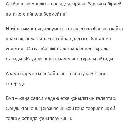
Ал басты кемшілігі – сол идеялардың барлығы бірдей
нәтижеге айнала бермейтіні.
Әбдірахымовтың әлеуметтік желідегі жазбасына қайта
оралсақ, онда айтылған ойлар дәл осы бағытпен
үндеседі. Ол кәсіби пікірталас мәдениеті туралы
жазады. Жауапкершілік мәдениеті туралы айтады.
Азаматтармен кері байланыс орнату қажеттігін
көтереді.
Бұл – жаңа саяси мәдениетке қойылатын талаптар.
Сондықтан оның жазбасын жай ғана теориялық ой-
толғам ретінде қабылдау қиын.