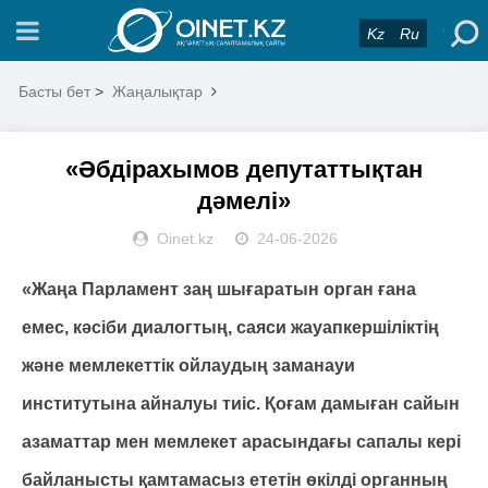
Kz
Ru
Басты бет
>
Жаңалықтар
«Әбдірахымов депутаттықтан
дәмелі»
Oinet.kz
24-06-2026
«Жаңа Парламент заң шығаратын орган ғана
емес, кәсіби диалогтың, саяси жауапкершіліктің
және мемлекеттік ойлаудың заманауи
институтына айналуы тиіс. Қоғам дамыған сайын
азаматтар мен мемлекет арасындағы сапалы кері
байланысты қамтамасыз ететін өкілді органның