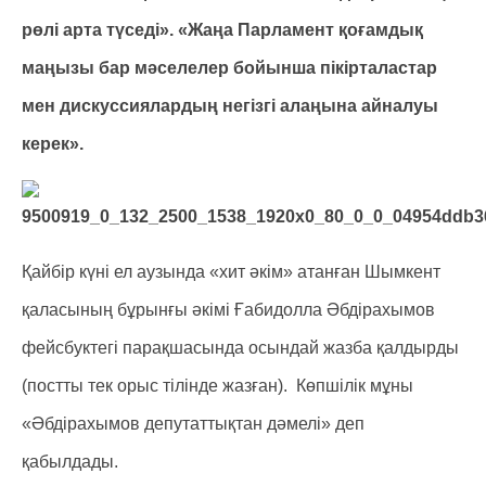
рөлі арта түседі». «Жаңа Парламент қоғамдық
маңызы бар мәселелер бойынша пікірталастар
мен дискуссиялардың негізгі алаңына айналуы
керек».
Қайбір күні ел аузында «хит әкім» атанған Шымкент
қаласының бұрынғы әкімі Ғабидолла Әбдірахымов
фейсбуктегі парақшасында осындай жазба қалдырды
(постты тек орыс тілінде жазған). Көпшілік мұны
«Әбдірахымов депутаттықтан дәмелі» деп
қабылдады.