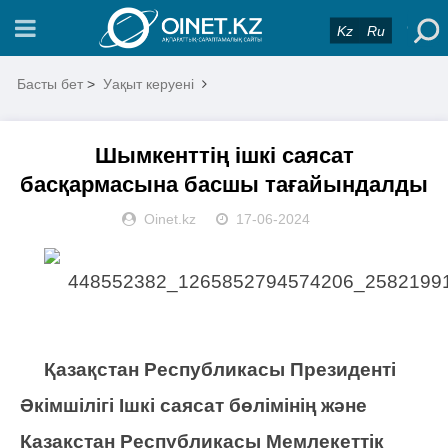
Kz
Ru
Басты бет
>
Уақыт керуені
Шымкенттің ішкі саясат
басқармасына басшы тағайындалды
Oinet.kz
17-06-2024
Қазақстан Республикасы Президенті
Әкімшілігі Ішкі саясат бөлімінің және
Қазақстан Республикасы Мемлекеттік