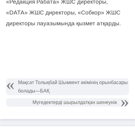
«Редакция Рабата» ЖШС директоры,
«DATA» ЖШС директоры, «Собкор» ЖШС
директоры лауазымында қызмет атқарды.
Мақсат Толықбай Шымкент әкімінің орынбасары
болады—БАҚ
Мүгедектерді шырылдатқан шенеунік