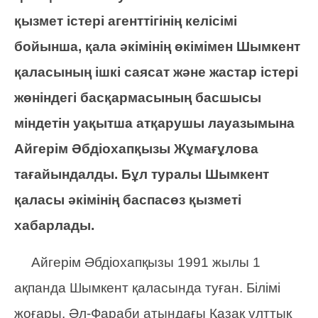
қызмет істері агенттігінің келісімі
бойынша, қала әкімінің өкімімен Шымкент
қаласының ішкі саясат және жастар істері
жөніндегі басқармасының басшысы
міндетін уақытша атқарушы лауазымына
Айгерім Әбдіохапқызы Жұмағұлова
тағайындалды. Бұл туралы Шымкент
қаласы әкімінің баспасөз қызметі
хабарлады.
Айгерім Әбдіохапқызы 1991 жылы 1
ақпанда Шымкент қаласында туған.
Білімі
жоғары. Әл-Фараби атындағы Қазақ ұлттық