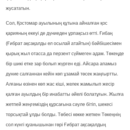
жусататын.
Сол, Қостомар ауылының құтына айналған қос
қарияның екеуі де дүниеден ұрпақсыз өтті. Ғибаң
(Ғибрат ақсақалды ел осылай атайтын) бәйбішесімен
қырық жыл отасса да перзент сүймеген адам. Төкеңде
бір шикі етке зар болып жүрген еді. Айсара апамыз
дүние салғаннан кейін көп ұзамай төсек жаңғыртты.
Алғаны өзінен көп жас кіші, желек жамылып жесір
қалған ауылдың бір инабатты әйелі болатұғын. Жылға
жетпей жеңгеміздің құрсағына сәуле бітіп, шекесі
торсықтай ұлды болды. Төбесі көкке жеткен Төкеңнің
сол күнгі қуанышынан гөрі Ғибрат ақсақалдың