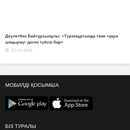
Дәулетбек Байтұрсынұлы: «Түркіжұртында ғана «қара
шаңырақ» деген түйсік бар»
22-02-2024
МОБИЛДІ ҚОСЫМША
БІЗ ТУРАЛЫ