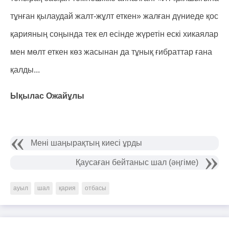
тұнған қылаудай жалт-жұлт еткен» жалған дүниеде қос
қарияның соңында тек ел есінде жүретін ескі хикаялар
мен мөлт еткен көз жасынан да тұнық ғибраттар ғана
қалды...
Ықылас Ожайұлы
Мені шаңырақтың киесі ұрды
Қаусаған бейтаныс шал (әңгіме)
ауыл
шал
қария
отбасы