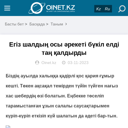
Kz
Ru
Басты бет
>
Басқада
>
Таным
Егіз шалдың осы әрекеті бүкіл елді
таң қалдырды
Oinet.kz
03-11-2023
Біздің ауылда халыққа қадірлі қос қария ғұмыр
кешті. Төкен ақсақал темірден түйін түйген нағыз
хас шебердің өзі болатын. Еңбекке төселіп
тарамыстанған ұзын салалы саусақтарымен
күріп-күріп еткізіп күй шалатын да әдеті бар-тын.