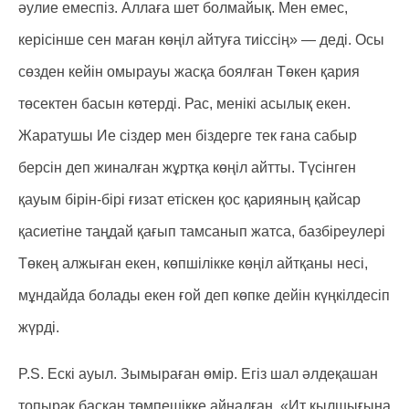
әулие емеспіз. Аллаға шет болмайық. Мен емес,
керісінше сен маған көңіл айтуға тиіссің» — деді. Осы
сөзден кейін омырауы жасқа боялған Төкен қария
төсектен басын көтерді. Рас, менікі асылық екен.
Жаратушы Ие сіздер мен біздерге тек ғана сабыр
берсін деп жиналған жұртқа көңіл айтты. Түсінген
қауым бірін-бірі ғизат етіскен қос қарияның қайсар
қасиетіне таңдай қағып тамсанып жатса, базбіреулері
Төкең алжыған екен, көпшілікке көңіл айтқаны несі,
мұндайда болады екен ғой деп көпке дейін күңкілдесіп
жүрді.
P.S. Ескі ауыл. Зымыраған өмір. Егіз шал әлдеқашан
топырақ басқан төмпешікке айналған. «Ит қылшығына