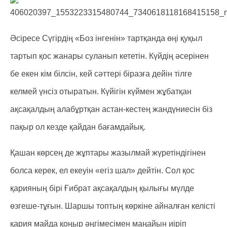
Әсіресе Сүгірдің «Боз інгенін» тартқанда өңі қуқыл
тартып қос жанары суланып кететін. Күйдің әсерінен
бе екен кім білсін, кей сәттері біразға дейін тілге
келмей үнсіз отыратын. Күйігін күймен жұбатқан
ақсақалдың алабұртқан астан-кестең жандүниесін біз
пақыр ол кезде қайдан бағамдайық.
Қашан көрсең де жұптары жазылмай жүретіндігінен
болса керек, ел екеуін «егіз шал» дейтін. Сол қос
қарияның бірі Ғибрат ақсақалдың қылығы мүлде
өзгеше-тұғын. Шаршы топтың көркіне айналған келісті
қария майда қоңыр әңгімесімен маңайын иіріп