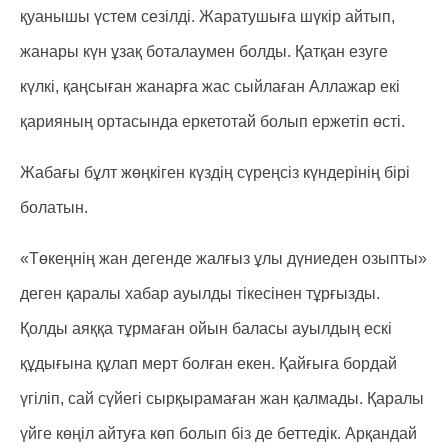
қуанышы үстем сезілді. Жаратушыға шүкір айтып,
жанары күн ұзақ боталаумен болды. Қатқан езуге
күлкі, қаңсыған жанарға жас сыйлаған Аллажар екі
қарияның ортасында еркетотай болып ержетіп өсті.
Жабағы бұлт жөңкіген күздің сүреңсіз күндерінің бірі
болатын.
«Төкеңнің жан дегенде жалғыз ұлы дүниеден озыпты»
деген қаралы хабар ауылды тікесінен тұрғызды.
Қолды аяққа тұрмаған ойын баласы ауылдың ескі
құдығына құлап мерт болған екен. Қайғыға бордай
үгіліп, сай сүйегі сырқырамаған жан қалмады. Қаралы
үйге көңіл айтуға көп болып біз де беттедік. Арқандай