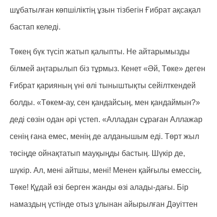
шұбатылған көпшіліктің ұзын тізбегін Ғибрат ақсақал
бастап келеді.
Төкең бүк түсіп жатып қалыпты. Не айтарымызды
білмей аңтарылып біз тұрмыз. Кенет «Әй, Төке» деген
Ғибрат қарияның үні өлі тыныштықты сейілткендей
болды. «Төкем-ау, сен қандайсың, мен қандаймын?»
деді сөзін одан әрі үстеп. «Алладан сұраған Аллажар
сенің ғана емес, менің де алданышым еді. Төрт жыл
төсіңде ойнақтатып мауқыңды бастың. Шүкір де,
шүкір. Ал, мені айтшы, мені! Менен қайғылы емессің,
Төке! Құдай өзі берген жанды өзі алады-дағы. Бір
намаздың үстінде отыз ұлынан айырылған Дәуіттен