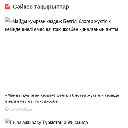
Сәйкес тақырыптар
«Майды қуырған кезде»: Белгілі блогер жүктілік кезінде
әйелі емес өзі токсикозбе
14-04-2025