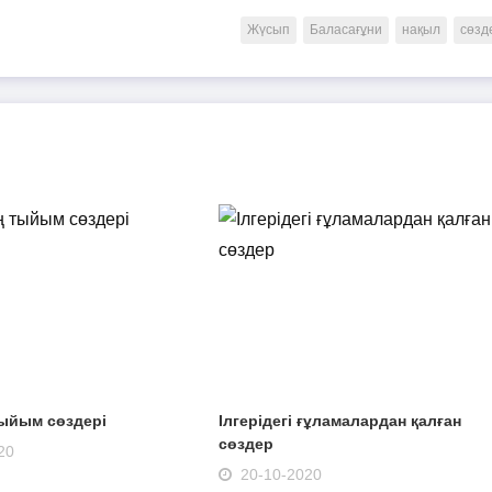
Жүсып
Баласағұни
нақыл
сөзд
тыйым сөздері
Ілгерідегі ғұламалардан қалған
сөздер
20
20-10-2020