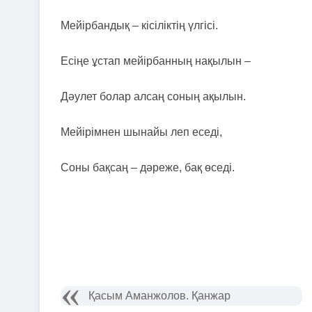
Мейірбандық – кісіліктің үлгісі.
Есіңе ұстап мейірбанның нақылын –
Дәулет болар алсаң соның ақылын.
Мейірімнен шынайы леп еседі,
Соны бақсаң – дәреже, бақ өседі.
Қасым Аманжолов. Қанжар