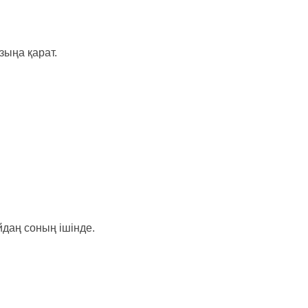
зыңа қарат.
йдаң соның ішінде.