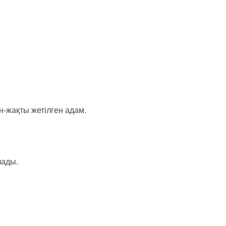
н-жақты жетiлген адам.
лады.