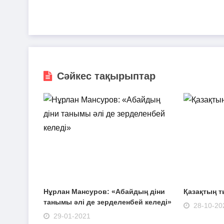
Сәйкес тақырыптар
Нұрлан Мансуров: «Абайдың діни
Қазақтың 
танымы әлі де зерделенбей келеді»
28-10-20
29-01-2021