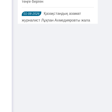
теңге берген
Қазақстандық азамат
01-08-2026
журналист Лұқпан Ахмедияровты жала
жапқаны үшін жауапқа тартуды талап
етті
TikTok-та тікелей эфир
01-08-2026
жүргізген әйел айыппұл арқалады
Түркістан облысында үш тіс
31-07-2026
дәрігері МӘМС аясында 43 мың адамның
тісін "емдеген"
Руслан Берденов не үшін
30-07-2026
Respublica партиясынан кеткенін
түсіндірді