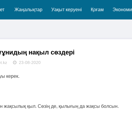
ет
Жаңалықтар
Уақыт керуені
Қоғам
Экономи
ғұнидың нақыл сөздері
t.kz
23-08-2020
уы керек.
iн жақсылық қыл. Сөзiң де, қылығың да жақсы болсын.