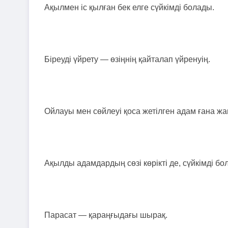
Ақылмен iс қылған бек елге сүйкiмдi болады.
Бiреудi үйрету — өзiңнiң қайталап үйренуiң.
Ойлауы мен сөйлеуi қоса жетiлген адам ғана жа
Ақылды адамдардың сөзi көрiктi де, сүйкiмдi бо
Парасат — қараңғыдағы шырақ.