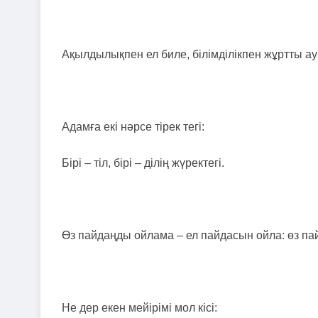
Ақылдылықпен ел биле, бiлiмдiлiкпен жұртты ау
Адамға екі нәрсе тірек тегі:
Бірі – тіл, бірі – ділің жүректегі.
Өз пайдаңды ойлама – ел пайдасын ойла: өз па
Не дер екен мейірімі мол кісі: