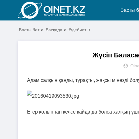
Басты б
Басты бет
>
Басқада
>
Әдебиет
Жүсіп Баласа
Oine
Адам салқын қанды, тұрақты, жақсы мiнездi бол
Егер қолыңнан келсе қайда да болса халқың үш