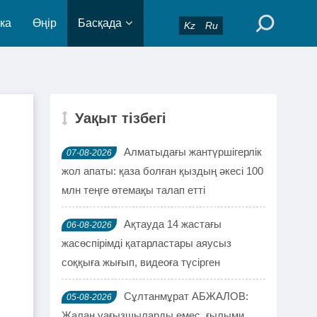
ка
Өңір
Басқада
Kz
Ru
Уақыт тізбегі
Алматыдағы жантүршігерлік
07-08-2026
жол апаты: қаза болған қыздың әкесі 100
млн теңге өтемақы талап етті
Ақтауда 14 жастағы
06-08-2026
жасөспірімді қатарластары аяусыз
соққыға жығып, видеоға түсірген
Сұлтанмұрат АБЖАЛОВ:
05-08-2026
Жалаң уағызшыларды емес, ғылыми