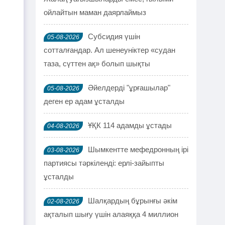
ойлайтын маман даярлаймыз
Субсидия үшін
05-08-2026
сотталғандар. Ал шенеуніктер «судан
таза, сүттен ақ» болып шықты
Әйелдерді "ұрғашылар"
05-08-2026
деген ер адам ұсталды
ҰҚК 114 адамды ұстады
04-08-2026
Шымкентте мефедронның ірі
03-08-2026
партиясы тәркіленді: ерлі-зайыпты
ұсталды
Шалқардың бұрынғы әкім
02-08-2026
ақталып шығу үшін алаяққа 4 миллион