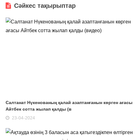
Сәйкес тақырыптар
Салтанат Нүкенованың қалай азаптанғанын көрген ағасы
Айтбек сотта жылап қалды (в
23-04-2024