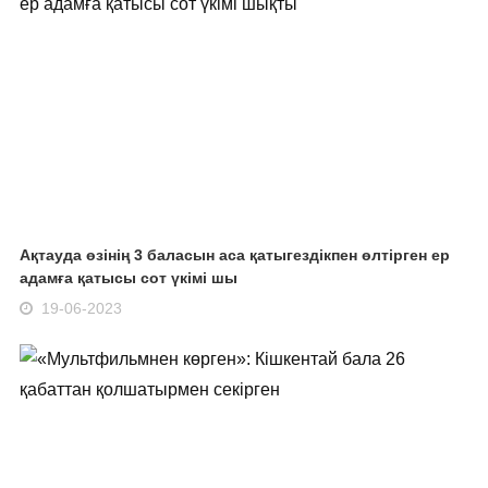
Ақтауда өзінің 3 баласын аса қатыгездікпен өлтірген ер
адамға қатысы сот үкімі шы
19-06-2023