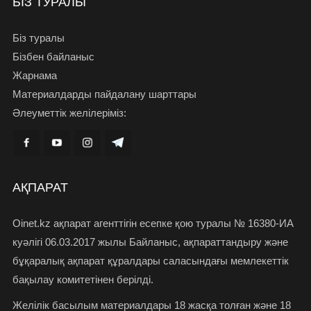
БІЗ ТУРАЛЫ
Біз туралы
Бізбен байланыс
Жарнама
Материалдарды пайдалану шарттары
Әлеуметтік желілеріміз:
АҚПАРАТ
Oinet.kz ақпарат агенттігін есепке қою туралы № 16380-ИА
куәлігі 06.03.2017 жылы Байланыс, ақпараттандыру және
бұқаралық ақпарат құралдары саласындағы мемлекеттік
бақылау комитетінен берілді.
Желілік басылым материалдары 18 жасқа толған және 18