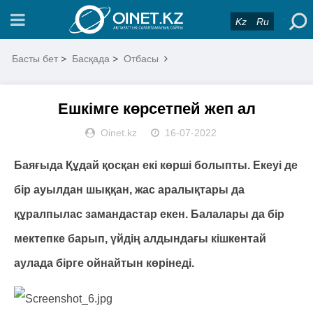
Kz
Ru
Басты бет
>
Басқада
>
Отбасы
Ешкімге көрсетпей жеп ал
Oinet.kz
16-07-2022
Баяғыда Құдай қосқан екі көрші болыпты. Екеуі де
бір ауылдан шыққан, жас аралықтары да
құралпылас замандастар екен. Балалары да бір
мектепке барып, үйдің алдындағы кішкентай
аулада бірге ойнайтын көрінеді.