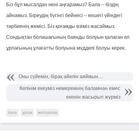
Біз бұл мысалдан нені аңғарамыз? Бала – біздің
айнамыз. Біреудің бүгінгі бейнесі – кешегі үйіндегі
тәрбиенің жемісі. Біз қоғамды өзіміз жасаймыз.
Сондықтан болашағының баянды болуын қалаған ел
ұрпағының ұлағатты болуына мүдделі болуы керек.
Оны сүйемін, бірақ әйелін аяймын…
Келінім екеуміз немеремнің баламнан емес
екенін жасырып жүрміз
бала
ұрпақ
жезтырнақ