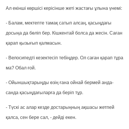
Ал екінші көршісі керісінше жеті жастағы ұлына үнемі:
- Балам, мектепте тамақ сатып алсаң, қасыңдағы
досыңа да бөліп бер. Кішкентай болса да жесін. Саған
қарап қызығып қалмасын.
- Велосипедті кезектесіп тебіңдер. Ол саған қарап тұра
ма? Обал ғой.
- Ойыншықтарыңды өзің ғана ойнай бермей анда-
санда қасыңдағыларға да беріп тұр.
- Түскі ас алар кезде достарыңның ақшасы жетпей
қалса, сен бере сал, - дейді екен.