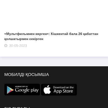
«Мультфильмнен көрген»: Кішкентай бала 26 қабаттан
қолшатырмен секірген
30-05-2023
МОБИЛДІ ҚОСЫМША