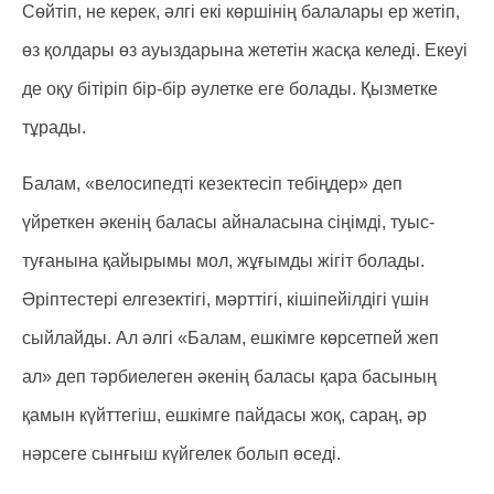
Сөйтіп, не керек, әлгі екі көршінің балалары ер жетіп,
өз қолдары өз ауыздарына жететін жасқа келеді. Екеуі
де оқу бітіріп бір-бір әулетке еге болады. Қызметке
тұрады.
Балам, «велосипедті кезектесіп тебіңдер» деп
үйреткен әкенің баласы айналасына сіңімді, туыс-
туғанына қайырымы мол, жұғымды жігіт болады.
Әріптестері елгезектігі, мәрттігі, кішіпейілдігі үшін
сыйлайды. Ал әлгі «Балам, ешкімге көрсетпей жеп
ал» деп тәрбиелеген әкенің баласы қара басының
қамын күйттегіш, ешкімге пайдасы жоқ, сараң, әр
нәрсеге сынғыш күйгелек болып өседі.