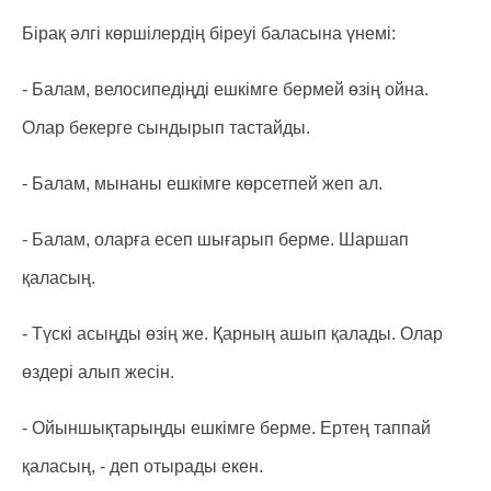
Бірақ әлгі көршілердің біреуі баласына үнемі:
- Балам, велосипедіңді ешкімге бермей өзің ойна.
Олар бекерге сындырып тастайды.
- Балам, мынаны ешкімге көрсетпей жеп ал.
- Балам, оларға есеп шығарып берме. Шаршап
қаласың.
- Түскі асыңды өзің же. Қарның ашып қалады. Олар
өздері алып жесін.
- Ойыншықтарыңды ешкімге берме. Ертең таппай
қаласың, - деп отырады екен.