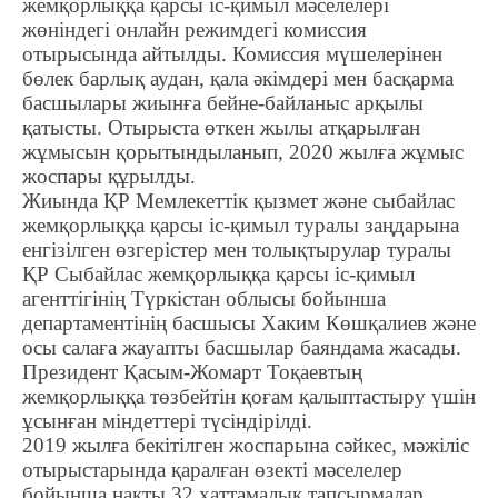
жемқорлыққа қарсы іс-қимыл мәселелері
жөніндегі онлайн режимдегі комиссия
отырысында айтылды. Комиссия мүшелерінен
бөлек барлық аудан, қала әкімдері мен басқарма
басшылары жиынға бейне-байланыс арқылы
қатысты. Отырыста өткен жылы атқарылған
жұмысын қорытындыланып, 2020 жылға жұмыс
жоспары құрылды.
Жиында ҚР Мемлекеттік қызмет және сыбайлас
жемқорлыққа қарсы іс-қимыл туралы заңдарына
енгізілген өзгерістер мен толықтырулар туралы
ҚР Сыбайлас жемқорлыққа қарсы іс-қимыл
агенттігінің Түркістан облысы бойынша
департаментінің басшысы Хаким Көшқалиев және
осы салаға жауапты басшылар баяндама жасады.
Президент Қасым-Жомарт Тоқаевтың
жемқорлыққа төзбейтін қоғам қалыптастыру үшін
ұсынған міндеттері түсіндірілді.
2019 жылға бекітілген жоспарына сәйкес, мәжіліс
отырыстарында қаралған өзекті мәселелер
бойынша нақты 32 хаттамалық тапсырмалар