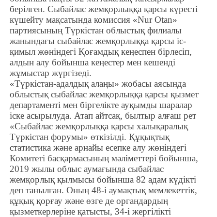
берілген. Сыбайлас жемқорлыққа қарсы күресті
күшейту мақсатында комиссия «Nur Otan»
партиясының Түркістан облыстық филиалы
жанындағы сыбайлас жемқорлыққа қарсы іс-
қимыл жөніндегі Қоғамдық кеңеспен бірлесіп,
алдын алу бойынша кеңестер мен кешенді
жұмыстар жүргізеді.
«Түркістан-адалдық алаңы» жобасы аясында
облыстық сыбайлас жемқорлыққа қарсы қызмет
департаменті мен біргелікте ауқымды шаралар
іске асырылуда. Атап айтсақ, былтыр алғаш рет
«Сыбайлас жемқорлыққа қарсы халықаралық
Түркістан форумы» өткізілді. Құқықтық
статистика және арнайы есепке алу жөніндегі
Комитеті басқармасының мәліметтері бойынша,
2019 жылы облыс аумағында сыбайлас
жемқорлық қылмысы бойынша 82 адам күдікті
деп танылған. Оның 48-і аумақтық мемлекеттік,
құқық қорғау және өзге де органдардың
қызметкерлеріне қатысты, 34-і жергілікті