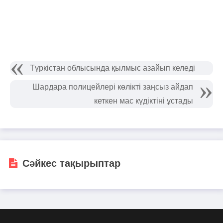
Түркістан облысында қылмыс азайып келеді
Шардара полицейлері көлікті заңсыз айдап
кеткен мас күдіктіні ұстады
Сәйкес тақырыптар