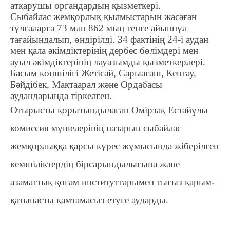
атқарушы органдардың қызметкері.
Сыбайлас жемқорлық қылмыстарын жасаған
тұлғаларға 73 млн 862 мың тенге айыппұл
тағайындалып, өндірілді. 34 фактінің 24-і аудан
мен қала әкімдіктерінің дербес бөлімдері мен
ауыл әкімдіктерінің лауазымды қызметкерлері.
Басым көпшілігі Жетісай, Сарыағаш, Кентау,
Бәйдібек, Мақтаарал және Ордабасы
аудандарында тіркелген.
Отырысты қорытындылаған Өмірзақ Естайұлы
комиссия мүшелерінің назарын сыбайлас
жемқорлыққа қарсы күрес жұмысында жіберілген
кемшіліктердің бірсарындылығына және
азаматтық қоғам институттарымен тығыз қарым-
қатынасты қамтамасыз етуге аударды.