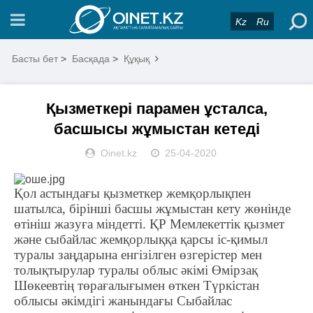
Kz
Ru
Басты бет
>
Басқада
>
Құқық
Қызметкері парамен ұсталса,
басшысы жұмыстан кетеді
Oinet.kz
25-04-2020
Қол астындағы қызметкер жемқорлықпен
шатылса, бірінші басшы жұмыстан кету жөнінде
өтініш жазуға міндетті.
ҚР Мемлекеттік қызмет
және сыбайлас жемқорлыққа қарсы іс-қимыл
туралы заңдарына енгізілген өзгерістер мен
толықтырулар туралы облыс әкімі Өмірзақ
Шөкеевтің төрағалығымен өткен Түркістан
облысы әкімдігі жанындағы Сыбайлас