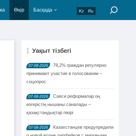
ка
Өңір
Басқада
Kz
Ru
Уақыт тізбегі
78,2% граждан регулярно
07-08-2026
принимают участие в голосовании –
соцопрос
Саяси реформалар оң
07-08-2026
өзгерістің нышаны саналады –
қазақстандықтар пікірі
Казахстанцев предупредили
07-08-2026
о новой волне дипфейков с мировыми