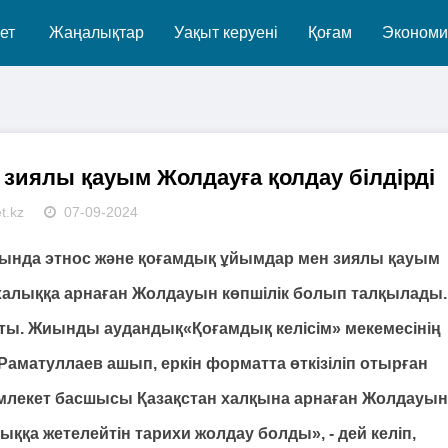
ет
Жаңалықтар
Уақыт керуені
Қоғам
Экономи
 зиялы қауым Жолдауға қолдау білдірді
t.kz
07-09-2024
ында этнос және қоғамдық ұйымдар мен зиялы қауым
халыққа арнаған Жолдауын көпшілік болып талқылады.
ысты. Жиынды аудандық«Қоғамдық келісім» мекемесінің
атуллаев ашып, еркін форматта өткізіліп отырған
млекет басшысы Қазақстан халқына арнаған Жолдауын
қа жетелейтін тарихи жолдау болды», - дей келіп,