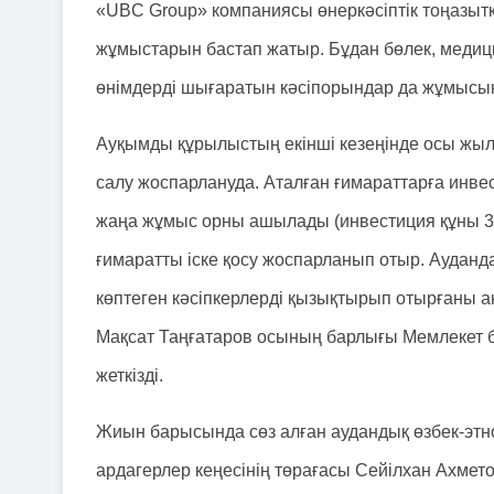
«UBC Group» компаниясы өнеркәсіптік тоңазытқ
жұмыстарын бастап жатыр. Бұдан бөлек, медици
өнімдерді шығаратын кәсіпорындар да жұмысы
Ауқымды құрылыстың екінші кезеңінде осы жы
салу жоспарлануда. Аталған ғимараттарға инвес
жаңа жұмыс орны ашылады (инвестиция құны 32,3
ғимаратты іске қосу жоспарланып отыр. Аудан
көптеген кәсіпкерлерді қызықтырып отырғаны 
Мақсат Таңғатаров осының барлығы Мемлекет
жеткізді.
Жиын барысында сөз алған аудандық өзбек-этно
ардагерлер кеңесінің төрағасы Сейілхан Ахме