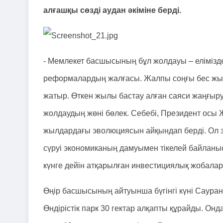
алғашқы сөзді аудан әкіміне берді.
- Мемлекет басшысының бұл жолдауы – елімізде
реформалардың жалғасы. Жалпы соңғы бес жыл
жатыр. Өткен жылы бастау алған саяси жаңғыру
жолдаудың жөні бөлек. Себебі, Президент осы 
жылдардағы эволюциясын айқындап берді. Ол за
сүруі экономиканың дамуымен тікелей байланысты
күнге дейін атқарылған инвестициялық жобала
Өңір басшысының айтуынша бүгінгі күні Сауран 
Өндірістік парк 30 гектар алқапты құрайды. Онд