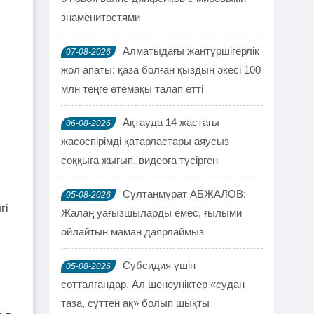
знаменитостями
Алматыдағы жантүршігерлік
07-08-2026
жол апаты: қаза болған қыздың әкесі 100
млн теңге өтемақы талап етті
Ақтауда 14 жастағы
06-08-2026
жасөспірімді қатарластары аяусыз
соққыға жығып, видеоға түсірген
Сұлтанмұрат АБЖАЛОВ:
05-08-2026
гі
Жалаң уағызшыларды емес, ғылыми
ойлайтын маман даярлаймыз
Субсидия үшін
05-08-2026
сотталғандар. Ал шенеуніктер «судан
таза, сүттен ақ» болып шықты