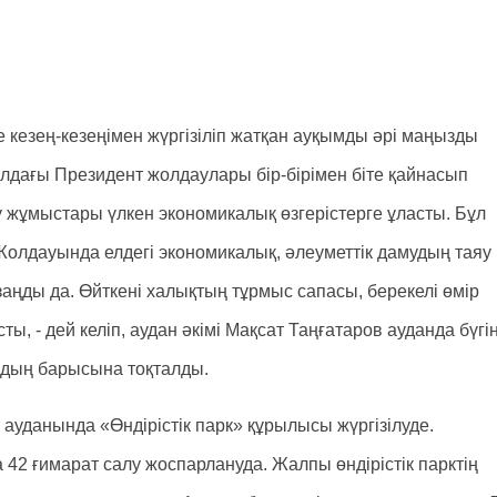
 кезең-кезеңімен жүргізіліп жатқан ауқымды әрі маңызды
дағы Президент жолдаулары бір-бірімен біте қайнасып
 жұмыстары үлкен экономикалық өзгерістерге ұласты. Бұл
Жолдауында елдегі экономикалық, әлеуметтік дамудың таяу
ңды да. Өйткені халықтың тұрмыс сапасы, берекелі өмір
, - дей келіп, аудан әкімі Мақсат Таңғатаров ауданда бүгін
рдың барысына тоқталды.
ауданында «Өндірістік парк» құрылысы жүргізілуде.
а 42 ғимарат салу жоспарлануда. Жалпы өндірістік парктің