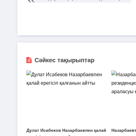
Сәйкес тақырыптар
Дулат Исабеков Назарбаевпен қалай
Назарбаев