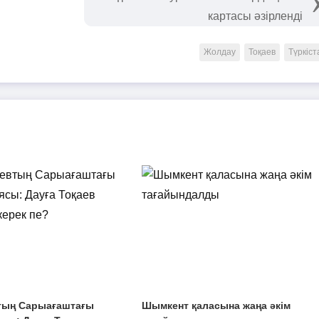
картасы әзірленді
Жолдау
Тоқаев
Түркіст
тың Сарыағаштағы
Шымкент қаласына жаңа әкім