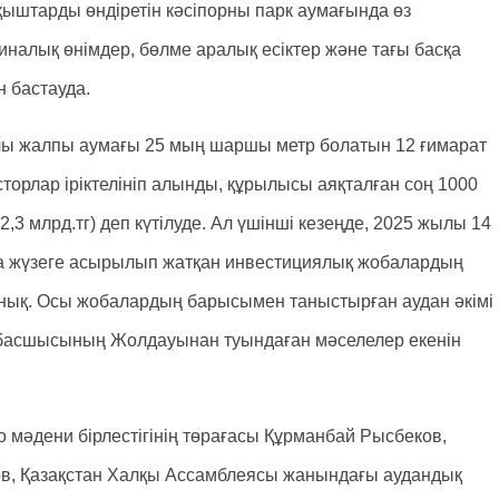
ыштарды өндіретін кәсіпорны парк аумағында өз
налық өнімдер, бөлме аралық есіктер және тағы басқа
н бастауда.
лы жалпы аумағы 25 мың шаршы метр болатын 12 ғимарат
торлар іріктелініп алынды, құрылысы аяқталған соң 1000
 млрд.тг) деп күтілуде. Ал үшінші кезеңде, 2025 жылы 14
да жүзеге асырылып жатқан инвестициялық жобалардың
анық. Осы жобалардың барысымен таныстырған аудан әкімі
 басшысының Жолдауынан туындаған мәселелер екенін
 мәдени бірлестігінің төрағасы Құрманбай Рысбеков,
тов, Қазақстан Халқы Ассамблеясы жанындағы аудандық