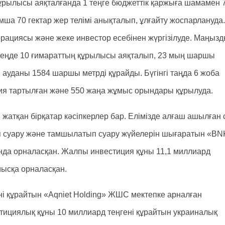
ұрылысы аяқталғанда 1 теңге бюджеттік қаржыға шамамен 7
мша 70 гектар жер телімі анықталып, ұлғайту жоспарлануда.
рациясы және жеке инвестор есебінен жүргізілуде. Маңыз
езеңде 10 ғимараттың құрылысы аяқталып, 23 мың шаршы
 ауданы 1584 шаршы метрді құрайды. Бүгінгі таңда 6 жоба
ция тартылған және 550 жаңа жұмыс орындары құрылуда.
п жатқан бірқатар кәсіпкерлер бар. Елімізде алғаш ашылған 
ып суару және тамшылатып суару жүйелерін шығаратын «BN
сында орналасқан. Жалпы инвестиция құны 11,1 миллиард
ұмысқа орналасқан.
ні құрайтын «Aqniet Holding» ЖШС мектепке арналған
ициялық құны 10 миллиард теңгені құрайтын украиналық