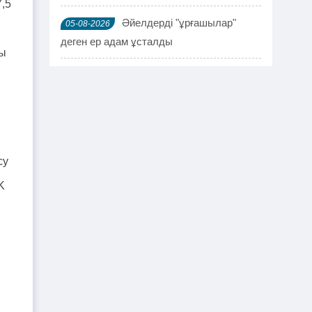
,5
Әйелдерді "ұрғашылар"
05-08-2026
деген ер адам ұсталды
ды
ҰҚК 114 адамды ұстады
04-08-2026
Шымкентте мефедронның ірі
03-08-2026
партиясы тәркіленді: ерлі-зайыпты
ұсталды
су
Шалқардың бұрынғы әкім
02-08-2026
K
ақталып шығу үшін алаяққа 4 миллион
теңге берген
Қазақстандық азамат
01-08-2026
журналист Лұқпан Ахмедияровты жала
жапқаны үшін жауапқа тартуды талап
етті