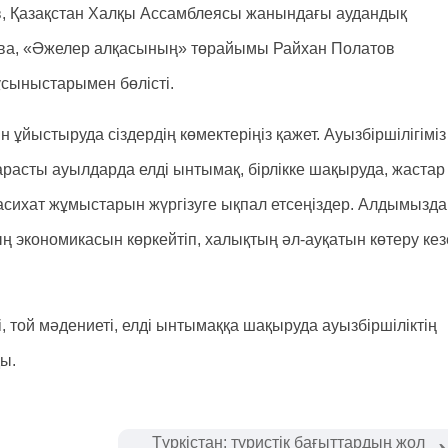
ев, Қазақстан Халқы Ассамблеясы жанындағы аудандық
ва, «Әжелер алқасының» төрайымы Райхан Полатов
 ұсыныстарымен бөлісті.
гін ұйыстыруда сіздердің көмектеріңіз қажет. Ауызбіршілігіміз
арасты ауылдарда елді ынтымақ, бірлікке шақыруда, жастар
насихат жұмыстарын жүргізуге ықпал етсеңіздер. Алдымызда
ң экономикасын көркейтіп, халықтың әл-ауқатын көтеру кез
 той мәдениеті, елді ынтымаққа шақыруда ауызбіршіліктің
ы.
Түркістан: туристік бағыттардың жол