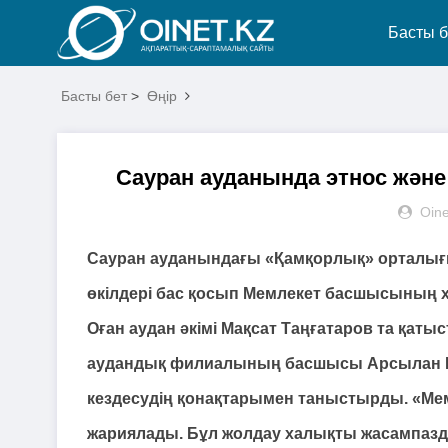
Басты б
Басты бет
>
Өңір
Сауран ауданында этнос және
Oine
Сауран ауданындағы «Қамқорлық» орталығ
өкілдері бас қосып Мемлекет басшысының 
Оған аудан әкімі Мақсат Таңғатаров та қат
аудандық филиалының басшысы Арсылан Рам
кездесудің қонақтарымен таныстырды. «Ме
жариялады. Бұл жолдау халықты жасампаздық