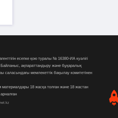
орынбасары 64 875 теңге айыппұл
арқалады
Ұлттық банк базалық
24-07-2026
мөлшерлемені 16,75%-ға дейін
төмендетті
Блогер Ырысбала Икрамбай
23-07-2026
күйеуімен ажырасқалы жатыр
 агенттігін есепке қою туралы № 16380-ИА куәлігі
 Байланыс, ақпараттандыру және бұқаралық
Бақытжан Байжанов
23-07-2026
ры саласындағы мемлекеттік бақылау комитетінен
бостандыққа шықты: Салтанат
Нүкенованың ағасы тосын жайтқа пікір
 материалдары 18 жасқа толған және 18 жастан
білдірді
 арналған
net.kz