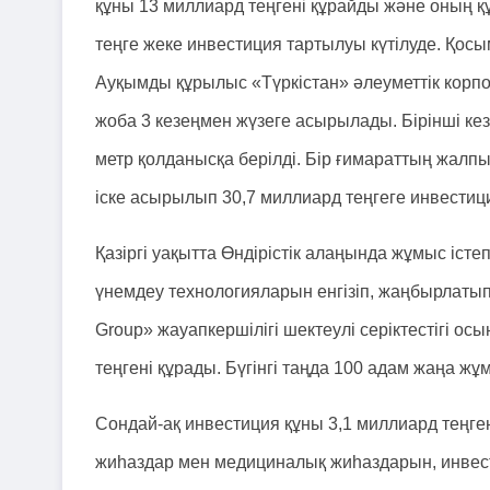
құны 13 миллиард теңгені құрайды және оның қ
теңге жеке инвестиция тартылуы күтілуде. Қосы
Ауқымды құрылыс «Түркістан» әлеуметтік корпо
жоба 3 кезеңмен жүзеге асырылады. Бірінші к
метр қолданысқа берілді. Бір ғимараттың жалпы
іске асырылып 30,7 миллиард теңгеге инвести
Қазіргі уақытта Өндірістік алаңында жұмыс істе
үнемдеу технологияларын енгізіп, жаңбырлат
Group» жауапкершілігі шектеулі серіктестігі о
теңгені құрады. Бүгінгі таңда 100 адам жаңа ж
Сондай-ақ инвестиция құны 3,1 миллиард теңге
жиһаздар мен медициналық жиһаздарын, инвест