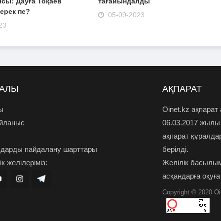
сы: Дауға Тоқаев
тағайындалды
ерек пе?
05-09-2023
23
РАЛЫ
АҚПАРАТ
ы
Oinet.kz ақпарат
айланыс
06.03.2017 жылы
ақпарат құралда
дарды пайдалану шарттары
берілді.
к желілеріміз:
Желілік басылым
асқандарға оқуға
Copyright © 2020
Oi