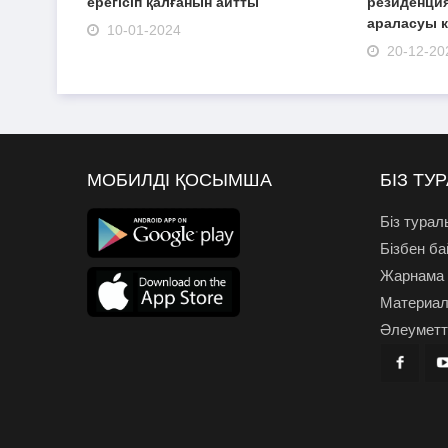
ерегісіп қалғанын айтты
резиденция
араласуы к
10-01-2024
20-12-20
МОБИЛДІ ҚОСЫМША
БІЗ ТУ
Біз турал
Бізбен б
Жарнама
Материал
Әлеуметті