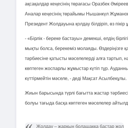
ақсақалдар кеңесінің төрағасы Оразбек Әміре
Аналар кеңесінің төрайымы Нышанкүл Жұмано
Президент Жолдауына қолдау білдіріп, өз пікір
- «Бірлік - береке бастауы» демекші, елдің бірлі
мықты болса, берекеміз молаяды. Өздеріңізге қ
тәрбиесіне қатысты мәселелерді алға тартып, 
көптеген жоспарлы жұмыстар күтіп тұр. Ауданны
күттірмейтін мәселе, - деді Мақсат Асылбекұлы.
Жиын барысында түрлі бағытта жастар тәрбиесі,
болуы тағыда басқа көптеген мәселелер айтылд
Жолдау – жарқын болашаққа бастар жол