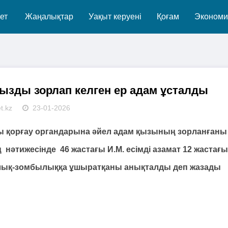
ет
Жаңалықтар
Уақыт керуені
Қоғам
Экономи
ызды зорлап келген ер адам ұсталды
t.kz
23-01-2026
қорғау органдарына әйел адам қызының зорланғаны
нәтижесінде 46 жастағы И.М. есімді азамат 12 жастағы
лық-зомбылыққа ұшыратқаны анықталды деп жазады