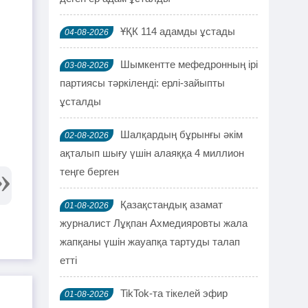
ҰҚК 114 адамды ұстады
04-08-2026
Шымкентте мефедронның ірі
03-08-2026
партиясы тәркіленді: ерлі-зайыпты
ұсталды
Шалқардың бұрынғы әкім
02-08-2026
ақталып шығу үшін алаяққа 4 миллион
теңге берген
Қазақстандық азамат
01-08-2026
журналист Лұқпан Ахмедияровты жала
жапқаны үшін жауапқа тартуды талап
етті
TikTok-та тікелей эфир
01-08-2026