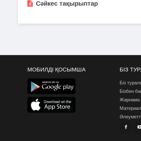
Сәйкес тақырыптар
МОБИЛДІ ҚОСЫМША
БІЗ ТУ
Біз турал
Бізбен б
Жарнама
Материал
Әлеуметті