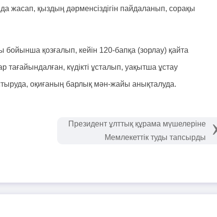
нда жасап, қыздың дәрменсіздігін пайдаланып, сорақы
 бойынша қозғалып, кейін 120-бапқа (зорлау) қайта
 тағайындалған, күдікті ұсталып, уақытша ұстау
стыруда, оқиғаның барлық мән-жайы анықталуда.
Президент ұлттық құрама мүшелеріне
Мемлекеттік туды тапсырды