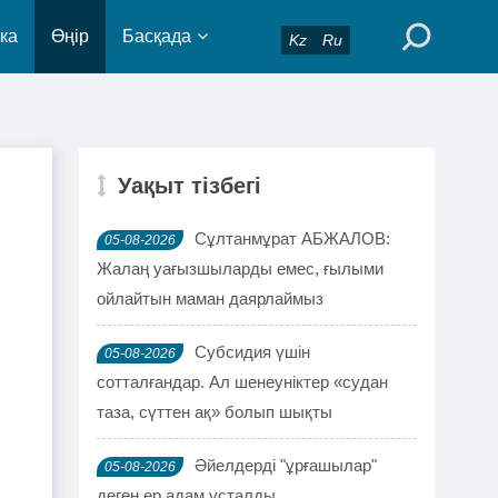
ка
Өңір
Басқада
Kz
Ru
Уақыт тізбегі
Сұлтанмұрат АБЖАЛОВ:
05-08-2026
Жалаң уағызшыларды емес, ғылыми
ойлайтын маман даярлаймыз
Субсидия үшін
05-08-2026
сотталғандар. Ал шенеуніктер «судан
таза, сүттен ақ» болып шықты
Әйелдерді "ұрғашылар"
05-08-2026
деген ер адам ұсталды