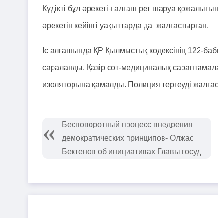
Күдікті бұл әрекетін алғаш рет шаруа қожалығы
әрекетін кейінгі уақыттарда да жалғастырған.
Іс алғашында ҚР Қылмыстық кодексінің 122-бабы
сараланды. Қазір сот-медициналық сараптамалар
изоляторына қамалды. Полиция тергеуді жалға
Бесповоротный процесс внедрения
демократических принципов- Олжас
Бектенов об инициативах Главы госуд