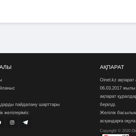
РАЛЫ
АҚПАРАТ
ы
Oinet.kz ақпарат
айланыс
06.03.2017 жылы
ақпарат құралда
дарды пайдалану шарттары
берілді.
к желілеріміз:
Желілік басылым
асқандарға оқуға
Copyright © 2020
Oi