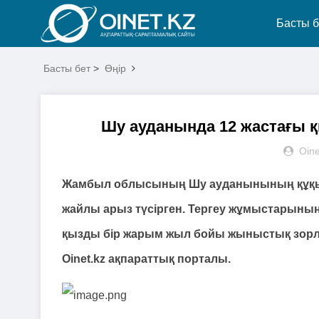
Басты б
Басты бет
>
Өңір
Шу ауданында 12 жастағы қ
Oine
Жамбыл облысының Шу ауданынының құқы 
жайлы арыз түсірген. Тергеу жұмыстарының 
қызды бір жарым жыл бойы жыныстық зор
Оinet.kz ақпараттық порталы.