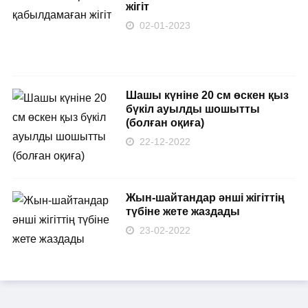
жігіт
02-01-2023
Шашы күніне 20 см өскен қыз
бүкіл ауылды шошытты
(болған оқиға)
22-12-2022
Жын-шайтандар әнші жігіттің
түбіне жете жаздады
23-02-2022