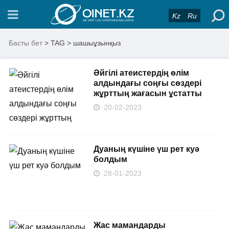
Kz
Ru
Басты бет
> TAG > шашыұзынқыз
Әйгілі атеистердің өлім
алдындағы соңғы сөздері
жұрттың жағасын ұстатты
20-02-2023
Дуаның күшіне үш рет куә
болдым
28-01-2023
Жас мамандарды