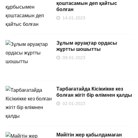
қоштасамын деп қайтыс
болған
14-01-2023
Зұлым әруақтар ордасы
жұртты шошытты
09-01-2023
Тарбағатайда Кісікиікке кез
болған жігіт бір өлімнен қалды
02-01-2023
Мәйітін жер қабылдамаған