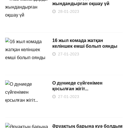
жындандырған оқшау үй
28-01-2023
16 жыл комада жатқан
келіншек емші болып оянды
27-01-2023
О дүниеде сүйгенімен
қосылған жігіт...
27-01-2023
Әруақтың барына куә болдым