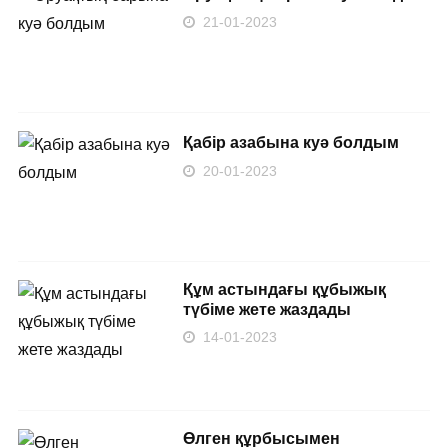
21-01-2023
Қабір азабына куә болдым
20-01-2023
Құм астындағы құбыжық
түбіме жете жаздады
14-01-2023
Өлген құрбысымен