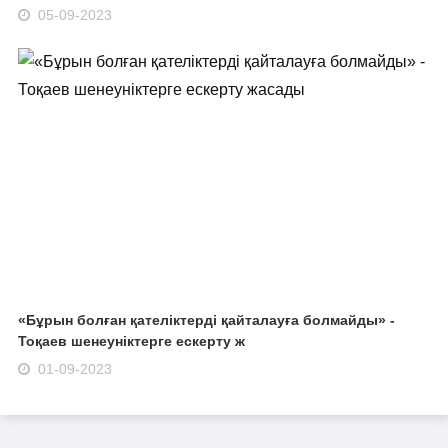
05-09-2023
«Бұрын болған қателіктерді қайталауға болмайды» -
Тоқаев шенеуніктерге ескерту ж
01-09-2023