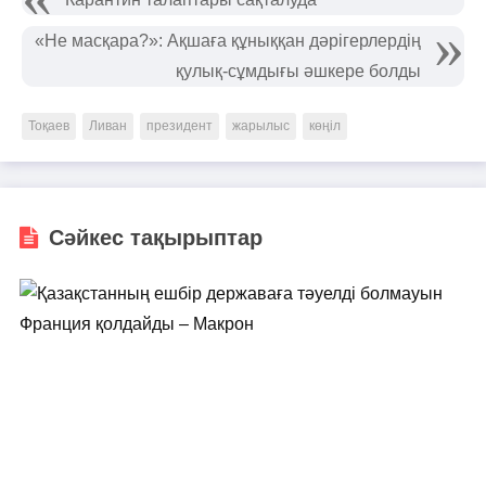
«Не масқара?»: Ақшаға құныққан дәрігерлердің
қулық-сұмдығы әшкере болды
Тоқаев
Ливан
президент
жарылыс
көңіл
Сәйкес тақырыптар