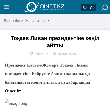
Kz
Ru
Басты бет
>
Жаңалықтар
Тоқаев Ливан президентіне көңіл
айтты
Oinet.kz
06-08-2020
Президент Қасым-Жомарт Тоқаев Ливан
президентіне Бейрутте болған жарылысқа
байланысты көңіл айтты, деп хабарлайды
Oinet.kz.