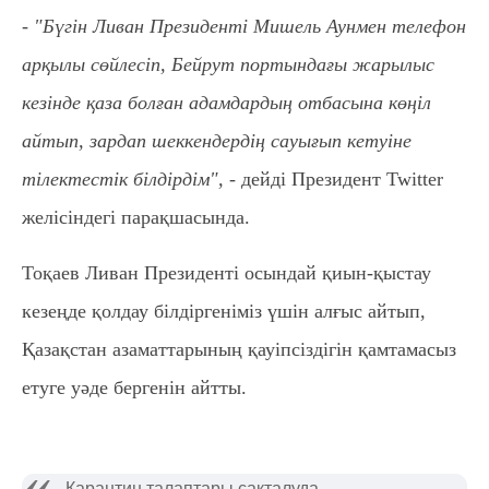
- "Бүгін Ливан Президенті Мишель Аунмен телефон
арқылы сөйлесіп, Бейрут портындағы жарылыс
кезінде қаза болған адамдардың отбасына көңіл
айтып, зардап шеккендердің сауығып кетуіне
тілектестік білдірдім", -
дейді Президент Twitter
желісіндегі парақшасында.
Тоқаев Ливан Президенті осындай қиын-қыстау
кезеңде қолдау білдіргеніміз үшін алғыс айтып,
Қазақстан азаматтарының қауіпсіздігін қамтамасыз
етуге уәде бергенін айтты.
Карантин талаптары сақталуда