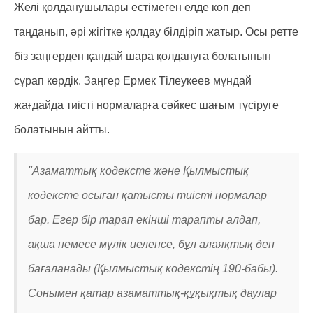
Желі қолданушылары естімеген елде көп деп
таңданып, әрі жігітке қолдау білдіріп жатыр. Осы ретте
біз заңгерден қандай шара қолдануға болатынын
сұрап көрдік. Заңгер Ермек Тілеукеев мұндай
жағдайда тиісті нормаларға сәйкес шағым түсіруге
болатынын айтты.
"Азаматтық кодексте және Қылмыстық
кодексте осыған қатысты тиісті нормалар
бар. Егер бір тарап екінші тарапты алдап,
ақша немесе мүлік иеленсе, бұл алаяқтық деп
бағаланады (Қылмыстық кодекстің 190-бабы).
Сонымен қатар азаматтық-құқықтық даулар