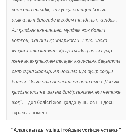
кеткенін естідік, ал күйеуі полицей болып
шыққанын білгенде мүлдем таңданып қалдық.
Ал қыздың әке-шешесі мүлдем жоқ болып
кеткен, ақшаны қайтармаған. Тіпті басқа
жаққа көшіп кеткен. Қазір қыздың аяғы ауыр
және алаяқтықпен тапқан ақшасына бақытты
өмір сүріп жатыр. Ал досыма бұл ауыр соққы
болды. Оның ата-анасына да оңай емес. Досым
қыздың атына шағым білдіргенімен, еш нәтиже
жоқ", –
деп бөлісті желі қолданушы өзінің досы
туралы әңгімені.
“Алаяқ қызды үшінші тойдың үстінде ұстаған”