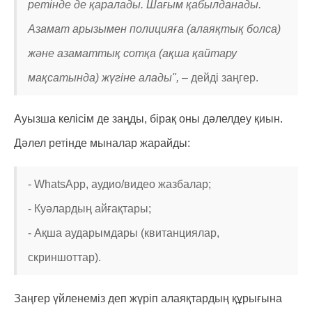
ретінде де қаралады. Шағым қабылданады.
Азамат арызымен полицияға (алаяқтық болса)
және азаматтық сотқа (ақша қайтару
мақсатында) жүгіне алады", –
дейді заңгер.
Ауызша келісім де заңды, бірақ оны дәлелдеу қиын.
Дәлел ретінде мыналар жарайды:
- WhatsApp, аудио/видео жазбалар;
- Куәлардың айғақтары;
- Ақша аударымдары (квитанциялар,
скриншоттар).
Заңгер үйленеміз деп жүріп алаяқтардың құрығына