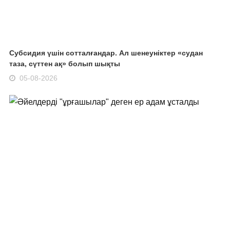
Субсидия үшін сотталғандар. Ал шенеуніктер «судан
таза, сүттен ақ» болып шықты
05-08-2026