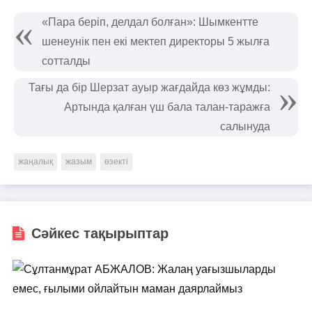
«Пара беріп, делдал болған»: Шымкентте
шенеунік пен екі мектеп директоры 5 жылға
сотталды
Тағы да бір Шерзат ауыр жағдайда көз жұмды:
Артында қалған үш бала талан-таражға
салынуда
жаңалық
жазым
өзекті
Сәйкес тақырыптар