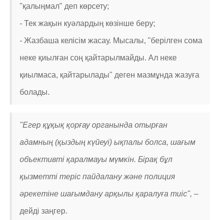
"қалыңмал" деп көрсету;
- Тек жақын куәлардың көзінше беру;
- Жазбаша келісім жасау. Мысалы, "берілген сома
неке қиылған соң қайтарылмайды. Ал неке
қиылмаса, қайтарылады" деген мазмұнда жазуға
болады.
"Егер құқық қорғау органында отырған
адамның (қыздың күйеуі) ықпалы болса, шағым
объективті қаралмауы мүмкін. Бірақ бұл
қызметті теріс пайдалану және полиция
әрекетіне шағымдану арқылы қаралуға тиіс", –
дейді заңгер.