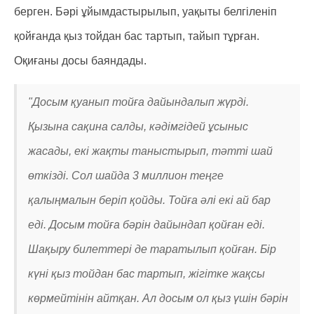
берген. Бәрі ұйымдастырылып, уақыты белгіленіп
қойғанда қыз тойдан бас тартып, тайып тұрған.
Оқиғаны досы баяндады.
"Досым қуанып тойға дайындалып жүрді.
Қызына сақина салды, кәдімгідей ұсыныс
жасады, екі жақты таныстырып, тәтті шай
өткізді. Сол шайда 3 миллион теңге
қалыңмалын беріп қойды. Тойға әлі екі ай бар
еді. Досым тойға бәрін дайындап қойған еді.
Шақыру билеттері де таратылып қойған. Бір
күні қыз тойдан бас тартып, жігітке жақсы
көрмейтінін айтқан. Ал досым ол қыз үшін бәрін