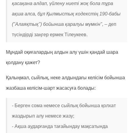
қасақана алдап, үйлену ниеті жоқ бола тұра
ақша алса, бұл Қылмыстық кодекстің 190-бабы
("Алаяқтық") бойынша қаралуы мүмкін", –
деп
түсіндірді заңгер ермек Тілеукеев.
Мұндай оқиғалардың алдын алу үшін қандай шара
қолдану қажет?
Қалыңмал, сыйлық, неке алдындағы келісім бойынша
жазбаша келісім-шарт жасасуға болады:
- Берген сома немесе сыйлық бойынша қолхат
жаздырып алу немесе жазу;
- Ақша аударғанда тағайындау мақсатында