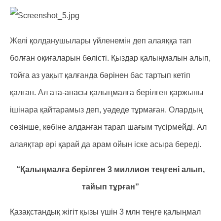
Желі қолданушылары үйленемін деп алаяққа тап
болған оқиғаларын бөлісті. Қыздар қалыңмалын алып,
тойға аз уақыт қалғанда бәрінен бас тартып кетіп
қалған. Ал ата-анасы қалыңмалға берілген қаржыны
ішінара қайтарамыз деп, уәдеде тұрмаған. Олардың
сөзінше, көбіне алданған тарап шағым түсірмейді. Ал
алаяқтар әрі қарай да арам ойын іске асыра береді.
“Қалыңмалға берілген 3 миллион теңгені алып,
тайып тұрған”
Қазақстандық жігіт қызы үшін 3 млн теңге қалыңмал