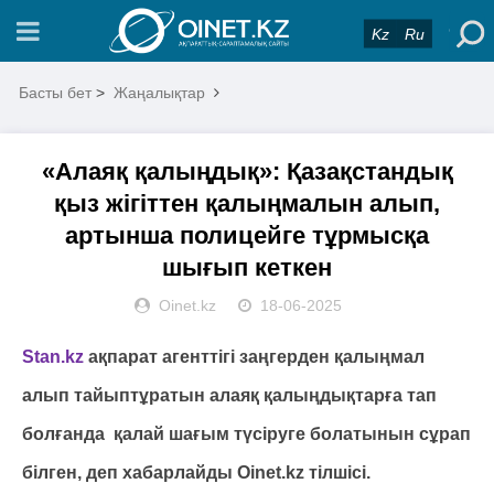
Kz
Ru
Басты бет
>
Жаңалықтар
«Алаяқ қалыңдық»: Қазақстандық
қыз жігіттен қалыңмалын алып,
артынша полицейге тұрмысқа
шығып кеткен
Oinet.kz
18-06-2025
Stan.kz
ақпарат агенттігі заңгерден қалыңмал
алып тайыптұратын алаяқ қалыңдықтарға тап
болғанда қалай шағым түсіруге болатынын сұрап
білген, деп хабарлайды Oinet.kz тілшісі.