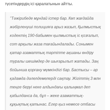
түсетіндердің ісі қаралатынын айтты.
"Тәжірибеде мұндай істер бар. Көп жағдайда
жәбірленуші полицияға арыз жазып, Қылмыстық
кодектің 190-бабымен қылмыстық іс қозғалып,
сот арқылы жаза тағайындалады. Сонымен
қатар азаматтық тәртіпте ақшаны өндіру
туралы шешімдер де шығарылып жатады. Заң
бойынша қорғану мүмкіндігі бар. Бастысы – әр
қадамда дәлелдемелерді сақтау. Жігіттің 3 млн
теңге беруі неке алдындағы қалыңмал деп
қабылданса да, бұл – жеке азаматтық-
құқықтық қатынас. Егер қыз немесе отбасы