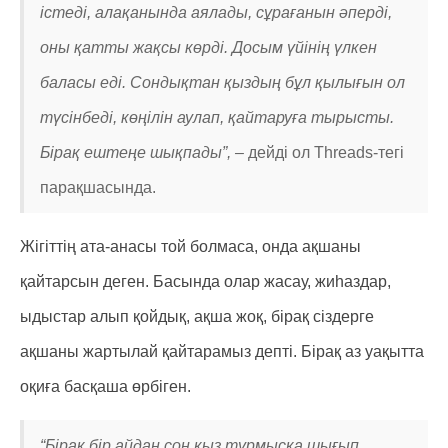
істеді, алақанында аялады, сұрағанын әперді,
оны қатты жақсы көрді. Досым үйінің үлкен
баласы еді. Сондықтан қыздың бұл қылығын ол
түсінбеді, көңілін аулап, қайтаруға тырысты.
Бірақ ештеңе шықпады”, –
дейді ол Threads-тегі
парақшасында.
Жігіттің ата-анасы той болмаса, онда ақшаны
қайтарсын деген. Басында олар жасау, жиһаздар,
ыдыстар алып қойдық, ақша жоқ, бірақ сіздерге
ақшаны жартылай қайтарамыз депті. Бірақ аз уақытта
оқиға басқаша өрбіген.
“Бірақ бір айдан соң қыз тұрмысқа шығып