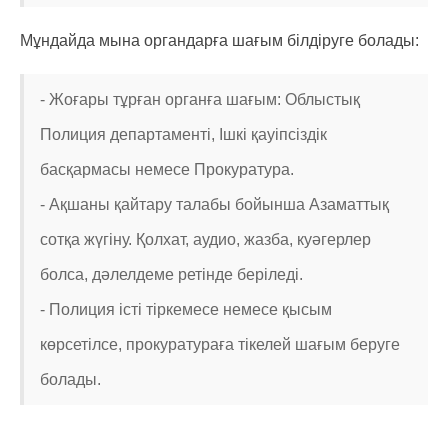
Мұндайда мына органдарға шағым білдіруге болады:
- Жоғары тұрған органға шағым: Облыстық
Полиция департаменті, Ішкі қауіпсіздік
басқармасы немесе Прокуратура.
- Ақшаны қайтару талабы бойынша Азаматтық
сотқа жүгіну. Қолхат, аудио, жазба, куәгерлер
болса, дәлелдеме ретінде беріледі.
- Полиция істі тіркемесе немесе қысым
көрсетілсе, прокуратураға тікелей шағым беруге
болады.