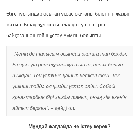
Өзге тұрғындар осыған ұқсас оқиғаны білетінін жазып
жатыр. Бірақ бұл жолы алаяқты үшінші рет
байқағаннан кейін ұстау мүмкін болыпты.
"Менің де танысым осындай оқиғаға тап болды.
Бір қыз үш рет тұрмысқа шығып, алаяқ болып
шыққан. Той үстінде қашып кеткен екен. Тек
үшінші тойда ол қызды ұстап алды. Себебі
қонақтардың бірі қызды танып, оның кім екенін
айтып берген", –
дейді ол.
Мұндай жағдайда не істеу керек?