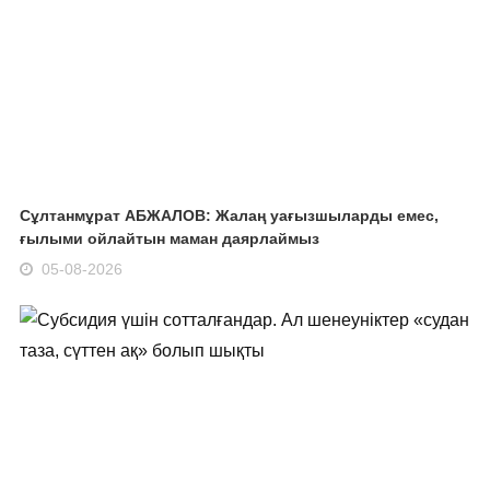
Сұлтанмұрат АБЖАЛОВ: Жалаң уағызшыларды емес,
ғылыми ойлайтын маман даярлаймыз
05-08-2026