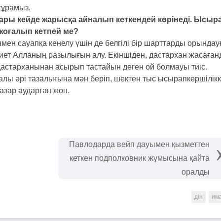
 тұрамыз.
ры кейде жарысқа айналып кеткендей көрінеді. Ысыр
 жоғалып кетпей ме?
нмен сауапқа кенелу үшін де белгілі бір шарттарды орындау
 Ниет Алланың разылығын алу. Екіншіден, дастархан жасаған
 дастарханынан асырып тастайын деген ой болмауы тиіс.
лы әрі тазалығына мән беріп, шектен тыс ысырапкершілік
азар аударған жөн.
Павлодарда вейп дауымен қызметтен
кеткен подполковник жұмысына қайта
оралды
дін
им