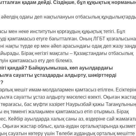
талған қадам дейді. Сіздіңше, бұл құқықтық норманы
ен әйелдің одағы деп нақтылануын отбасылық құндылықтард
ы мен неке институтын қорғаудың құқықтық тетігі. Бұл
еуді қамтамасыз етуге бағытталған. Оның ЛГБТ қозғалысына
ені нақты түрде ер мен әйел арасындағы одақ деп жазу заң
йырады. Бірақ негізгі мақсаты – Қазақстандағы отбасылық
луін қамтамасыз ету деп білеміз.
лігі қандай? Байқауымызша, көп ауылдардағы
уылға сауатты ұстаздарды алдырту, шәкірттерді
р?
Барлық мешіт имам-молдалармен қамтасыз етілген. Есіктері
уылға сауатты ұстаз алдырту мәселесі өзекті. Оқыған жаста
ң төрағасы, бас мүфти хазірет Наурызбай қажы Тағанұлыны
ең төменгі жалақымен қамтамасыз етіп отырмыз. Бірақ
ес. Кейбір ауылдарда халық саны аз, өздеріне сай жамағат
. Оқыған жастар облыс, қала-аудан орталықтарында қызмет
дың сауатын көтеру үшін Төлеби аудандық орталық мешітте