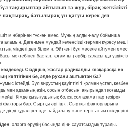
бұл тақырыптар айтылып та жүр, бірақ жеткілікті
рге нақтырақ, батылырақ үн қатуы керек деп
ешіт мінберінен түскен емес. Мұның алдын-алу бойынша
та аламын. Дегенмен мұндай келеңсіздіктермен күресу меші
ттың міндеті деп білемін. Өйткені бұл мәселе айтумен емес
басы мектебінен бастап, қоғамның әрбір саласында үздіксіз
н.
і кездеседі. Сіздіңше, жастар радикалды көзқарасқа не
ың көптігінен бе, әлде рухани аштықтан ба?
ұмыс істейді. Бұл вирустың қауіптілігі қолмен ұстап, көзбе
лдымен адамның өзін, сосын отбасын, ақырындап қоғамды
лмейді. Кімде қызығушылық болса сол азаматтар тезірек
екі факторы бар. Сыртқы әрі ішкі. Сыртқы факторларына
е дінді құрал ретінде пайдалану және теріс ағым өкілдерін
іден
, оларға ерудің басында діни сауатсыздық тұрады.