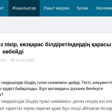
ет
Жаңалықтар
Уақыт керуені
Қоғам
Экономи
ікір, көзқарас білдіретіндердің қарасы
көбейді
t.kz
25-02-2026
әңіршілдік біздің түпкі сеніміміз» дейді. Тіпті, әлеуметт
ю үрдісі байқалады. Бұл қоғамдағы рухани бөлінуге
з?
тәңіршілдік біздің түпкі сеніміміз» деген сөздің өзі өт
ені тарихты терең оқыған адам бұл сөзді айтпаған бола