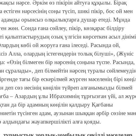
 жақсы нәрсе. Әркім өз пікірін айтуға құқылы. Бірақ
а естіген нәрсесінің соңы түсіп, шикі пікір, бос ой мен
еу адамды орынсыз олқылықтарға душар етеді. Мұнда
ен жөн. Сонда ғана сөйлеу, пікір, көзқарас білдіру
ті қалыптастырудың озық үлгісін көрсеткен асыл дінімі
ардың көбі ой жоруға ғана ілеседі. Расында ой,
із Алла, олардың істегендерін толық білуші», (Жүніс
нда: «Өзің білмеген бір нәрсенің соңына түспе. Расында,
н сұралады», деп білмейтін нәрсең туралы сөйлемеуді
діргенде тағы бір ескерілмей жүрген мәселенің бірі көңі
ін деп сөз иесінің көңілін түйреп алғанымызды білмей
ғба – Азардың ұлы Ибрахимнің тұрғызған үйі, ал жүр
қтан да бір адамның көңілін қалдыру Қағбаны
ниетін түсінген адам, аузынан шыққан әрбір сөзіне мә
р алдындағы жауапкершілікті алға қояды.
қ, тұрмыстық зорлық-зомбылық секілді мәселелер