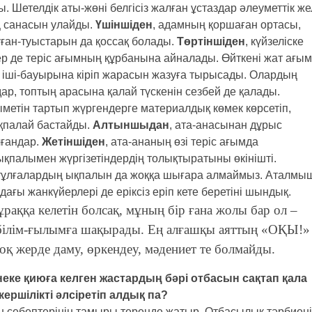
ы. Шетелдік аты-жөні белгісіз жалған ұстаздар әлеуметтік же
ң санасын улайды.
Үшіншіден
, адамның қоршаған ортасы,
уған-туыстарын да қоссақ болады.
Төртіншіден
, күйзеліске
ер де теріс ағымның құрбанына айналады. Өйткені жат ағым
 іші-бауырына кіріп жарасын жазуға тырысады. Олардың
ар, топтың арасына қалай түскенін сезбей де қалады.
ыметін тартып жүргендерге материалдық көмек көрсетіп,
тықпалай бастайды.
Алтыншыдан
, ата-анасынан дұрыс
лғандар.
Жетіншіден
, ата-ананың өзі теріс ағымда
қпалымен жүргізетіндердің толықтыратыны өкінішті.
ен тұлғалардың ықпалын да жоққа шығара алмаймыз. Аталмы
дағы жанкүйерлері де еріксіз еріп кете беретіні шындық.
раққа келетін болсақ, мұның бір ғана жолы бар ол –
 білім-ғылымға шақырады. Ең алғашқы аяттың «ОҚЫ!»
оқ жерде даму, өркендеу, мәдениет те болмайды.
неке қиюға келген жастардың бәрі отбасын сақтап қала
ершілікті әлсіретіп алдық па?
 себептерінің тамыры тереңде жатыр. Отбасылық тәрбиен