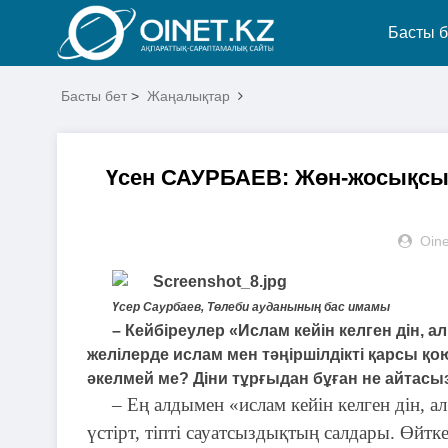
Басты б
Басты бет
>
Жаңалықтар
Үсен САУРБАЕВ: Жөн-жосықсыз п
Oine
Үсер Саурбаев, Төлеби ауданының бас имамы
– Кейбіреулер «Ислам кейін келген дін, ал т
желілерде ислам мен тәңіршілдікті қарсы қо
әкелмей ме? Діни тұрғыдан бұған не айтасы
– Ең алдымен «ислам кейін келген дін, ал 
үстірт, тіпті сауатсыздықтың салдары. Өйтк