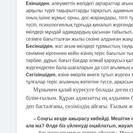
Екіншіден
, әлеуметтік желідегі ақпараттар ағын
арқылы түрлі тақырыптарды тарқатып, адамны
оның ішіне жұмыс орны, дос-жарандары, тіпті т
түсіп, психологиялық тұрғыда қиналып жүргенд
өкілдері мұндай адамдардың қасынан табылып,
сезімге бағытталған жылы сөзіне алданған жанд
Бесіншіден
, жат ағым өкілдері тұрмыстың тауқ
сеніміне кіргеннен кейін өзінің теріс бағытын 
тәрбие, дұрыс бағыт-бағдар алмай қараусыз қа
жүргендіктен бала-шағаларын да сол ағымның ы
Сегізіншіден
, өзіне өмірлік өнеге тұтып жүрг
тұлғалар теріс ағымның жетегіне түссе, арқасын
Мұнымен қалай күресуге болады деген сұ
білім-ғылым. Құран адамзатты ең алдымен
деп басталғаны, сөзіміздің айғағы. Ғылым ж
– Соңғы кезде ажырасу көбейді. Мешітке 
ала ма? Әлде біз үйленуді оңайлатып, жауапк
–
Ажырасу қоғамдық дертке айналды. Мұның