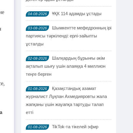
не
ҰҚК 114 адамды ұстады
04-08-2026
Шымкентте мефедронның ірі
н
03-08-2026
партиясы тәркіленді: ерлі-зайыпты
ұсталды
Шалқардың бұрынғы әкім
02-08-2026
ақталып шығу үшін алаяққа 4 миллион
теңге берген
е,
Қазақстандық азамат
01-08-2026
журналист Лұқпан Ахмедияровты жала
жапқаны үшін жауапқа тартуды талап
а
етті
TikTok-та тікелей эфир
01-08-2026