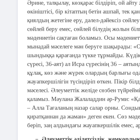
Әрине, талқылау, көзқарас білдіріп, ой айту
өкініштісі, бір кітаптың бетін ашпай, тек қан
қиялдың жетегіне еру, дәлел-дәйексіз сөйл
сөйлей беру емес, сөйлей білудің жолын білг
мәдениетін сақтаған боламыз. Осы мәдениет
мынадай мәселеге мән беруге шақырады: «Ол
шындыққа қарағанда түкке тұрмайды. Күдікс
сүресі, 36-аят) ал Исра сүресінің 36 – аяты
құлақ, көз және жүрек олардың барлығы ода
жауапкершілігін түсіндіріп өткен. Пікір біл
мәселесі. Әлеуметтік желіде сөзбен түйрейм
қаламыз. Мәулана Жалаладдин әр-Руми: «Қа
– Алла Тағаланың назар салар орны. Сонды
қиратқаннан да жаман» деген екен. Сөз мәде
беріп, заң алдындағы жауапкершілік емес, а
Әлеуметтік әділетсіздік, жемқорлы
–