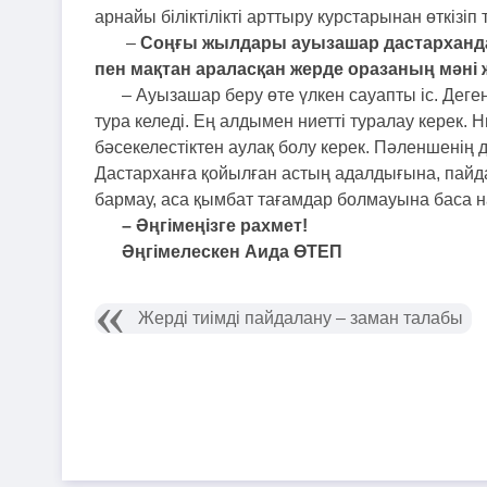
арнайы біліктілікті арттыру курстарынан өткізіп
–
Соңғы жылдары ауызашар дастарханда
пен мақтан араласқан жерде оразаның мәні
– Ауызашар беру өте үлкен сауапты іс. Деге
тура келеді. Ең алдымен ниетті туралау керек.
бәсекелестіктен аулақ болу керек. Пәленшенің
Дастарханға қойылған астың адалдығына, пайда
бармау, аса қымбат тағамдар болмауына баса н
– Әңгімеңізге рахмет!
Әңгімелескен Аида ӨТЕП
Жерді тиімді пайдалану – заман талабы