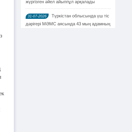
жүргізген әйел айыппұл арқалады
Түркістан облысында үш тіс
31-07-2026
дәрігері МӘМС аясында 43 мың адамның
тісін "емдеген"
з
Руслан Берденов не үшін
30-07-2026
Respublica партиясынан кеткенін
түсіндірді
ң
Жанысбек ӨТЕГЕН:
л
30-07-2026
Әділетті таңдағаныма ешқашан өкінген
емеспін
ек
Күдікті қылмыстық іс,
29-07-2026
н
күмәнді пара. Шымкентте тағы бір
полковник сотталды