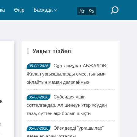
ка
Өңір
Басқада
Kz
Ru
Уақыт тізбегі
Сұлтанмұрат АБЖАЛОВ:
05-08-2026
Жалаң уағызшыларды емес, ғылыми
ойлайтын маман даярлаймыз
Субсидия үшін
05-08-2026
ік
сотталғандар. Ал шенеуніктер «судан
таза, сүттен ақ» болып шықты
е
Әйелдерді "ұрғашылар"
05-08-2026
р
деген ер адам ұсталды