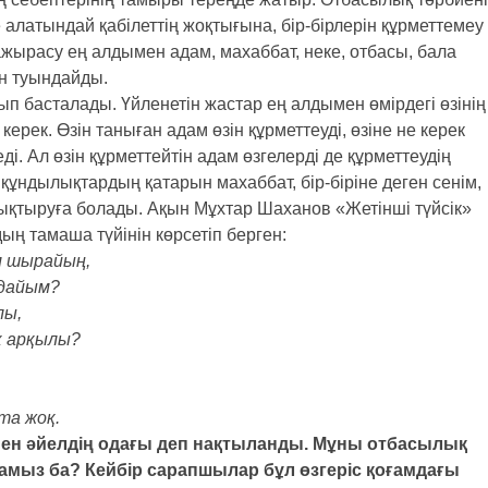
е алатындай қабілеттің жоқтығына, бір-бірлерін құрметтемеу
ажырасу ең алдымен адам, махаббат, неке, отбасы, бала
н туындайды.
п басталады. Үйленетін жастар ең алдымен өмірдегі өзінің
 керек. Өзін таныған адам өзін құрметтеуді, өзіне не керек
ді. Ал өзін құрметтейтін адам өзгелерді де құрметтеудің
құндылықтардың қатарын махаббат, бір-біріне деген сенім,
толықтыруға болады. Ақын Мұхтар Шаханов «Жетінші түйсік»
ң тамаша түйінін көрсетіп берген:
м шырайың,
ұдайым?
лы,
к арқылы?
 та жоқ.
 мен әйелдің одағы деп нақтыланды. Мұны отбасылық
ламыз ба? Кейбір сарапшылар бұл өзгеріс қоғамдағы