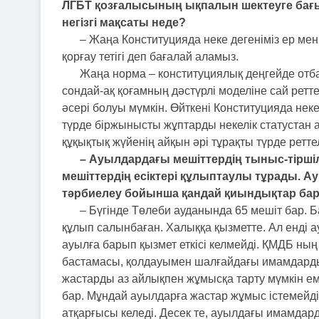
ЛГБТ қозғалысының ықпалын шектеуге бағыт
негізгі мақсаты неде?
– Жаңа Конституцияда неке дегеніміз ер м
қорғау тетігі деп бағалай аламыз.
Жаңа норма – конституциялық деңгейде отбас
сондай-ақ қоғамның дәстүрлі моделіне сай ретт
әсері болуы мүмкін. Өйткені Конституцияда нек
түрде біржынысты жұптарды некелік статустан а
құқықтық жүйенің айқын әрі тұрақты түрде ретте
– Ауылдардағы мешіттердің тыныс-тірші
мешіттердің есіктері құлыптаулы тұрады. А
тәрбиелеу бойынша қандай қиындықтар ба
– Бүгінде Төлеби ауданында 65 мешіт бар. 
құлып салынбаған. Халыққа қызметте. Ал енді а
ауылға барып қызмет еткісі келмейді. ҚМДБ ны
бастамасы, қолдауымен шалғайдағы имамдарды 
жастарды аз айлықпен жұмысқа тарту мүмкін ем
бар. Мұндай ауылдарға жастар жұмыс істемейді
атқарғысы келеді. Десек те, ауылдағы имамдар