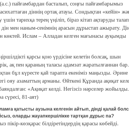
(а.с.) пайғамбардан басталып, соңғы пайғамбарымыз
насихаттаған діннің ортақ атауы. Сондықтан «кейін» жә
 үшін тарихқа терең үңіліп, біраз кітап ақтаруды талап
, дін мен наным-сенімнің арасын дұрыстап ажырату. Ді
 көктей. Ислам – Алладан келген мағынасы ауқымды
ңіршілдікті қарсы қою үрдісіне келетін болсақ, шын
рік, ақ пен қараның таласы адамзат жаратылғаннан бар.
қтан бұл күресте қай тарапта екеніміз маңызды. Әрине
егі ояу азаматтың арманы. Өйткені Құранда ақиқат келс
баяндалған: «Ақиқат келді. Негізсіз нәрселер жойылды.
 сүресі, 81-аят)
ламға қатысты аузына келгенін айтып, дінді қалай болс
сыз, оларды жауапкершілікке тартқан дұрыс па?
з пікір-көзқарас білдіретіндердің қарасы көбейді.