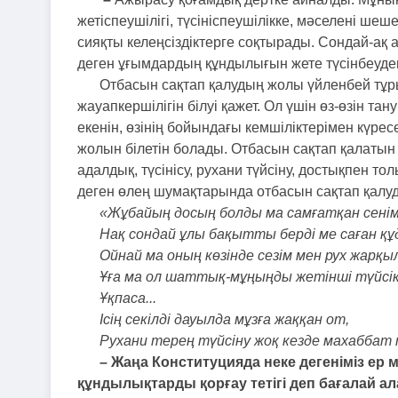
жетіспеушілігі, түсініспеушілікке, мәселені шеш
сияқты келеңсіздіктерге соқтырады. Сондай-ақ 
деген ұғымдардың құндылығын жете түсінбеуде
Отбасын сақтап қалудың жолы үйленбей тұры
жауапкершілігін білуі қажет. Ол үшін өз-өзін тану
екенін, өзінің бойындағы кемшіліктерімен күресе
жолын білетін болады. Отбасын сақтап қалатын 
адалдық, түсінісу, рухани түйсіну, достықпен 
деген өлең шумақтарында отбасын сақтап қалуды
«Жұбайың досың болды ма самғатқан сені
Нақ сондай ұлы бақытты берді ме саған қ
Ойнай ма оның көзінде сезім мен рух жарқы
Ұға ма ол шаттық-мұңыңды жетінші түйсі
Ұқпаса...
Ісің секілді дауылда мұзға жаққан от,
Рухани терең түйсіну жоқ кезде махаббат
– Жаңа Конституцияда неке дегеніміз ер
құндылықтарды қорғау тетігі деп бағалай а