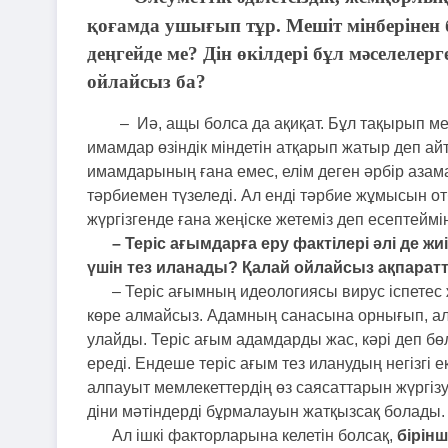
қоғамда ушығып тұр. Мешіт мінберінен 
деңгейде ме? Дін өкілдері бұл мәселеле
ойлайсыз ба?
– Иә, ащы болса да ақиқат. Бұл тақырып м
имамдар өзіндік міндетін атқарып жатыр деп ай
имамдарының ғана емес, елім деген әрбір азама
тәрбиемен түзеледі. Ал енді тәрбие жұмысын от
жүргізгенде ғана жеңіске жетеміз деп есептеймі
– Теріс ағымдарға еру фактілері әлі де жи
үшін тез иланады? Қалай ойлайсыз ақпаратт
– Теріс ағымның идеологиясы вирус іспетес ж
көре алмайсыз. Адамның санасына орнығып, а
улайды. Теріс ағым адамдарды жас, кәрі деп бө
ереді. Ендеше теріс ағым тез иланудың негізгі 
алпауыт мемлекеттердің өз саясаттарын жүргізуд
діни мәтіндерді бұрмалауын жатқызсақ болады.
Ал ішкі факторларына келетін болсақ,
бірінш