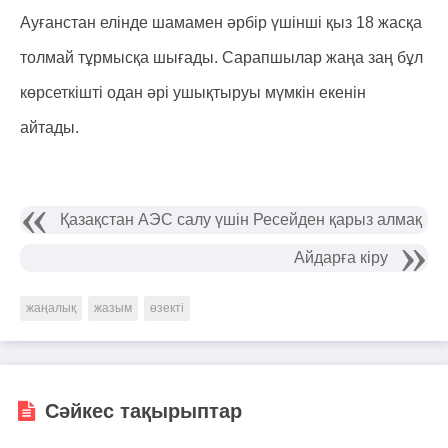
Ауғанстан елінде шамамен әрбір үшінші қыз 18 жасқа
толмай тұрмысқа шығады. Сарапшылар жаңа заң бұл
көрсеткішті одан әрі ушықтыруы мүмкін екенін
айтады.
Қазақстан АЭС салу үшін Ресейден қарыз алмақ
Айдарға кіру
жаңалық
жазым
өзекті
Сәйкес тақырыптар