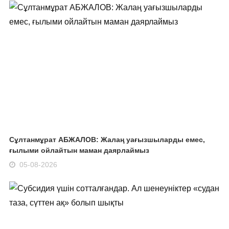
Сұлтанмұрат АБЖАЛОВ: Жалаң уағызшыларды емес,
ғылыми ойлайтын маман даярлаймыз
05-08-2026