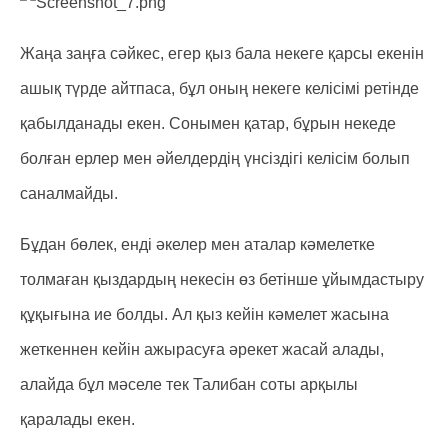
Жаңа заңға сәйкес, егер қыз бала некеге қарсы екенін
ашық түрде айтпаса, бұл оның некеге келісімі ретінде
қабылданады екен. Сонымен қатар, бұрын некеде
болған ерлер мен әйелдердің үнсіздігі келісім болып
саналмайды.
Бұдан бөлек, енді әкелер мен аталар кәмелетке
толмаған қыздардың некесін өз бетінше ұйымдастыру
құқығына ие болды. Ал қыз кейін кәмелет жасына
жеткеннен кейін ажырасуға әрекет жасай алады,
алайда бұл мәселе тек Талибан соты арқылы
қаралады екен.