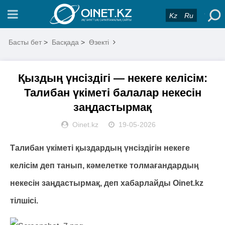
Kz
Ru
Басты бет
>
Басқада
>
Өзекті
Қыздың үнсіздігі — некеге келісім:
Талибан үкіметі балалар некесін
заңдастырмақ
Oinet.kz
19-05-2026
Талибан үкіметі қыздардың үнсіздігін некеге
келісім деп танып, кәмелетке толмағандардың
некесін заңдастырмақ, деп хабарлайды Oinet.kz
тілшісі.