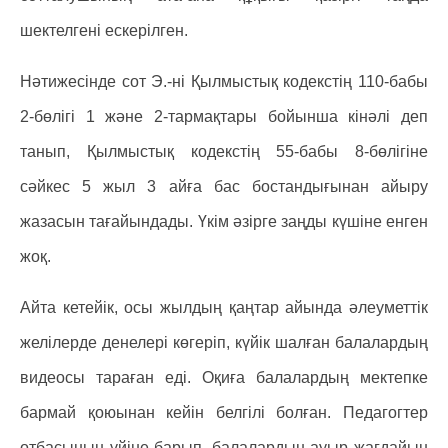
шектелгені ескерілген.
Нәтижесінде сот Э.-ні Қылмыстық кодекстің 110-бабы
2-бөлігі 1 және 2-тармақтары бойынша кінәлі деп
танып, Қылмыстық кодекстің 55-бабы 8-бөлігіне
сәйкес 5 жыл 3 айға бас бостандығынан айыру
жазасын тағайындады. Үкім әзірге заңды күшіне енген
жоқ.
Айта кетейік, осы жылдың қаңтар айында әлеуметтік
желілерде денелері көгеріп, күйік шалған балалардың
видеосы тараған еді. Оқиға балалардың мектепке
бармай қоюынан кейін белгілі болған. Педагогтер
отбасының үйіне барып, балалардың ауыр жағдайын