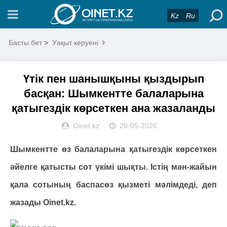
Kz
Ru
Басты бет
>
Уақыт керуені
Үтік пен шанышқыны қыздырып
басқан: Шымкентте балаларына
қатыгездік көрсеткен ана жазаланды
Oinet.kz
20-05-2026
Шымкентте өз балаларына қатыгездік көрсеткен
әйелге қатысты сот үкімі шықты. Істің мән-жайын
қала сотының баспасөз қызметі мәлімдеді, деп
жазады Оinet.kz.