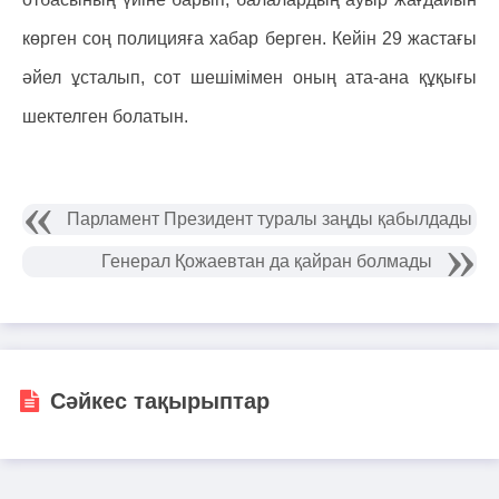
көрген соң полицияға хабар берген. Кейін 29 жастағы
әйел ұсталып, сот шешімімен оның ата-ана құқығы
шектелген болатын.
Парламент Президент туралы заңды қабылдады
Генерал Қожаевтан да қайран болмады
Сәйкес тақырыптар