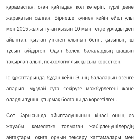
қарамастан, оған қайтадан қол көтеріп, түрлі дене
жарақатын салған. Бірнеше күннен кейін әйел ұлы
мен 2015 жылы туған қызын 10 мың теңге ұрлады деп
айыптап, қызған үтікпен ұлының бетін, қызының іш
тұсын күйдірген. Одан бөлек, балалардың шашын
тақырлап алып, психологиялық қысым көрсеткен.
Іс құжаттарында бұдан кейін Э.-нің балаларын өзенге
апарып, мұздай суға секіруге мәжбүрлегені және
оларды тұншықтырмақ болғаны да көрсетілген.
Сот барысында айыпталушының кінәсі оның өз
жауабы, кәмелетке толмаған жәбірленушілердің
айғақтары, оқиға орнын тексеру хаттамалары мен