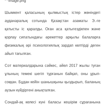
Шымкент қаласының қылмыстық істер жөніндегі
ауданаралық сотында Қазақстан азаматы Э.-ге
қатысты іс қаралды. Оған аса қатыгездікпен және
қорлау сипатындағы әрекеттер арқылы балаларға
физикалық әрі психологиялық зардап келтірді деген
айып тағылған.
Сот материалдарына сәйкес, әйел 2017 жылы туған
ұлының темекі шегіп тұрғанын байқап, оны ұрып-
соққан. Бұдан кейін шанышқыны қыздырып, баланың
аузын күйдіргені анықталған.
Сондай-ақ келесі күні баласы кешірім сұрағанына