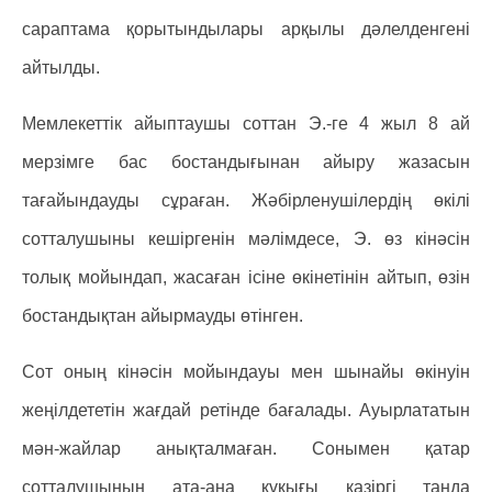
сараптама қорытындылары арқылы дәлелденгені
айтылды.
Мемлекеттік айыптаушы соттан Э.-ге 4 жыл 8 ай
мерзімге бас бостандығынан айыру жазасын
тағайындауды сұраған. Жәбірленушілердің өкілі
сотталушыны кешіргенін мәлімдесе, Э. өз кінәсін
толық мойындап, жасаған ісіне өкінетінін айтып, өзін
бостандықтан айырмауды өтінген.
Сот оның кінәсін мойындауы мен шынайы өкінуін
жеңілдететін жағдай ретінде бағалады. Ауырлататын
мән-жайлар анықталмаған. Сонымен қатар
сотталушының ата-ана құқығы қазіргі таңда