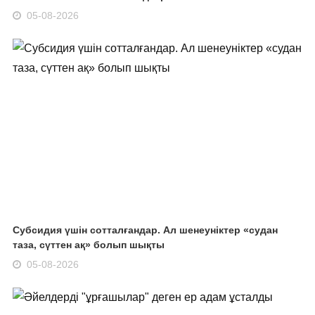
05-08-2026
Субсидия үшін сотталғандар. Ал шенеуніктер «судан
таза, сүттен ақ» болып шықты
05-08-2026