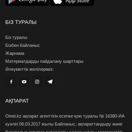
БІЗ ТУРАЛЫ
Біз туралы
Бізбен байланыс
Жарнама
Материалдарды пайдалану шарттары
Әлеуметтік желілеріміз:
АҚПАРАТ
Oinet.kz ақпарат агенттігін есепке қою туралы № 16380-ИА
куәлігі 06.03.2017 жылы Байланыс, ақпараттандыру және
бұқаралық ақпарат құралдары саласындағы мемлекеттік