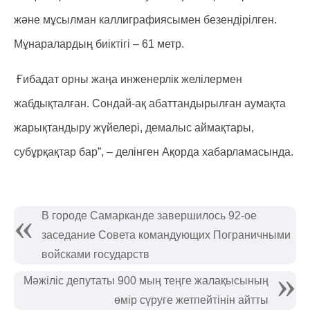
және мұсылман каллиграфиясымен безендірілген.
Мұнаралардың биіктігі – 61 метр.
Ғибадат орны жаңа инженерлік желілермен
жабдықталған. Сондай-ақ абаттандырылған аумақта
жарықтандыру жүйелері, демалыс аймақтары,
субұрқақтар бар”, – делінген Ақорда хабарламасында.
В городе Самарканде завершилось 92-ое
заседание Совета командующих Пограничными
войсками государств
Мәжіліс депутаты 900 мың теңге жалақысының
өмір сүруге жетпейтінін айтты