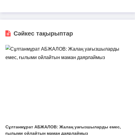
Сәйкес тақырыптар
Сұлтанмұрат АБЖАЛОВ: Жалаң уағызшыларды емес,
ғылыми ойлайтын маман даярлаймыз