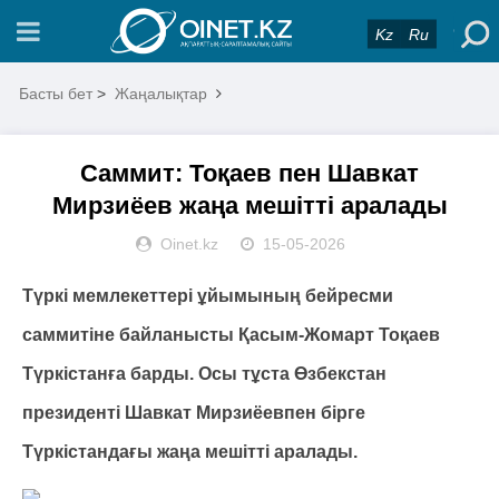
Kz
Ru
Басты бет
>
Жаңалықтар
Саммит: Тоқаев пен Шавкат
Мирзиёев жаңа мешітті аралады
Oinet.kz
15-05-2026
Түркі мемлекеттері ұйымының бейресми
саммитіне байланысты Қасым-Жомарт Тоқаев
Түркістанға барды. Осы тұста Өзбекстан
президенті Шавкат Мирзиёевпен бірге
Түркістандағы жаңа мешітті аралады.