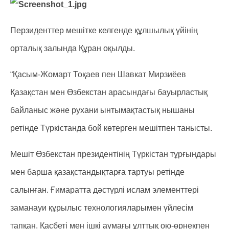
Перзиденттер мешітке келгенде құлшылық үйінің
орталық залында Құран оқылды.
“Қасым-Жомарт Тоқаев пен Шавкат Мирзиёев
Қазақстан мен Өзбекстан арасындағы бауырластық
байланыс және рухани ынтымақтастық нышаны
ретінде Түркістанда бой көтерген мешітпен танысты.
Мешіт Өзбекстан президентінің Түркістан тұрғындары
мен барша қазақстандықтарға тартуы ретінде
салынған. Ғимаратта дәстүрлі ислам элементтері
заманауи құрылыс технологияларымен үйлесім
тапқан. Қасбеті мен ішкі аумағы ұлттық ою-өрнекпен