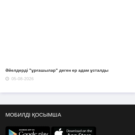
Әйелдерді "ұрғашылар" деген ер адам ұсталды
05-08-2026
МОБИЛДІ ҚОСЫМША