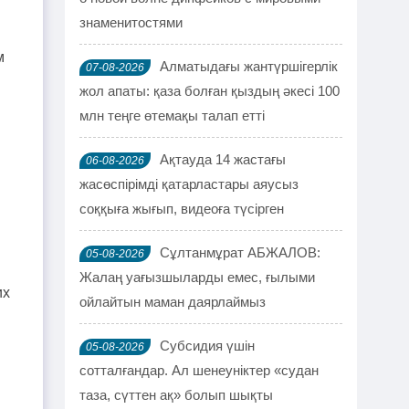
знаменитостями
м
Алматыдағы жантүршігерлік
07-08-2026
жол апаты: қаза болған қыздың әкесі 100
млн теңге өтемақы талап етті
Ақтауда 14 жастағы
06-08-2026
жасөспірімді қатарластары аяусыз
соққыға жығып, видеоға түсірген
Сұлтанмұрат АБЖАЛОВ:
05-08-2026
Жалаң уағызшыларды емес, ғылыми
их
ойлайтын маман даярлаймыз
Субсидия үшін
05-08-2026
сотталғандар. Ал шенеуніктер «судан
таза, сүттен ақ» болып шықты