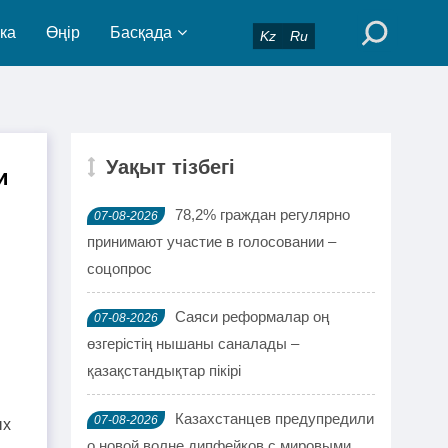
ка
Өңір
Басқада
Kz
Ru
Уақыт тізбегі
и
78,2% граждан регулярно
07-08-2026
принимают участие в голосовании –
соцопрос
Саяси реформалар оң
07-08-2026
өзгерістің нышаны саналады –
қазақстандықтар пікірі
Казахстанцев предупредили
07-08-2026
ых
о новой волне дипфейков с мировыми