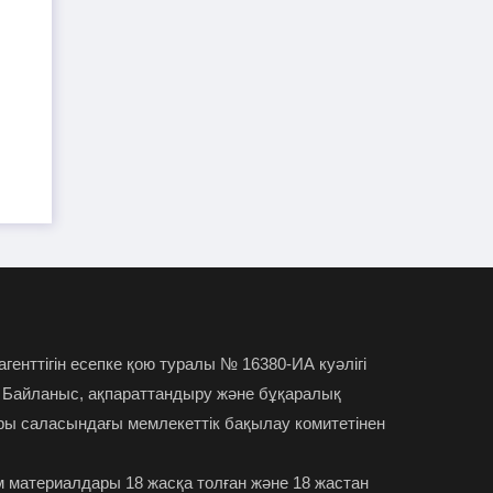
TikTok-та тікелей эфир
01-08-2026
жүргізген әйел айыппұл арқалады
Түркістан облысында үш тіс
31-07-2026
дәрігері МӘМС аясында 43 мың адамның
тісін "емдеген"
Руслан Берденов не үшін
30-07-2026
Respublica партиясынан кеткенін
түсіндірді
Жанысбек ӨТЕГЕН:
30-07-2026
 агенттігін есепке қою туралы № 16380-ИА куәлігі
Әділетті таңдағаныма ешқашан өкінген
 Байланыс, ақпараттандыру және бұқаралық
емеспін
ры саласындағы мемлекеттік бақылау комитетінен
Күдікті қылмыстық іс,
29-07-2026
 материалдары 18 жасқа толған және 18 жастан