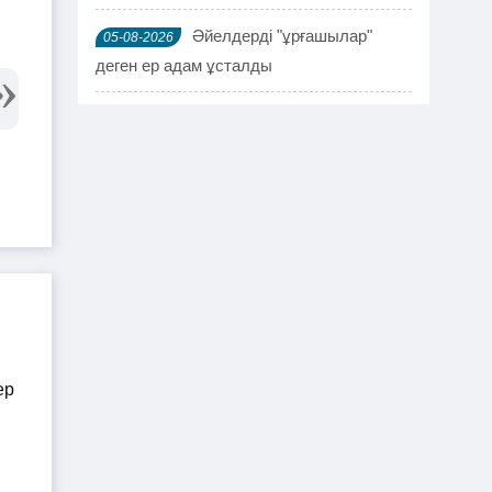
Әйелдерді "ұрғашылар"
05-08-2026
деген ер адам ұсталды
ҰҚК 114 адамды ұстады
04-08-2026
Шымкентте мефедронның ірі
03-08-2026
партиясы тәркіленді: ерлі-зайыпты
ұсталды
Шалқардың бұрынғы әкім
02-08-2026
ақталып шығу үшін алаяққа 4 миллион
теңге берген
Қазақстандық азамат
01-08-2026
журналист Лұқпан Ахмедияровты жала
жапқаны үшін жауапқа тартуды талап
етті