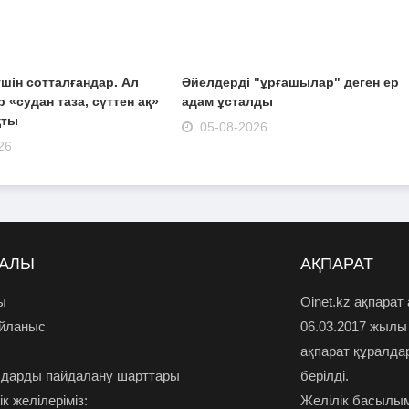
шін сотталғандар. Ал
Әйелдерді "ұрғашылар" деген ер
 «судан таза, сүттен ақ»
адам ұсталды
қты
05-08-2026
26
РАЛЫ
АҚПАРАТ
ы
Oinet.kz ақпарат
айланыс
06.03.2017 жылы
ақпарат құралда
дарды пайдалану шарттары
берілді.
к желілеріміз:
Желілік басылым