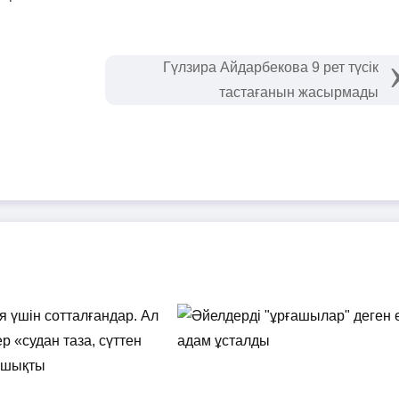
Гүлзира Айдарбекова 9 рет түсік
тастағанын жасырмады