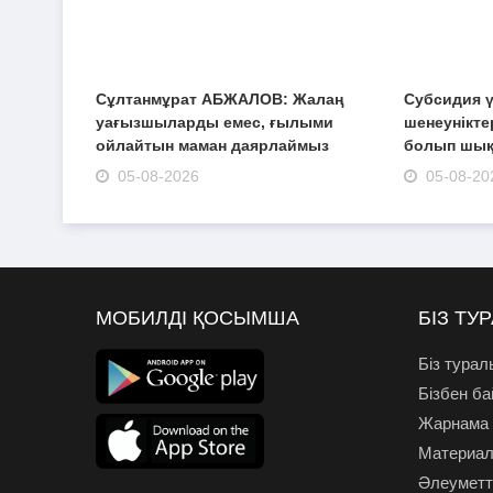
Сұлтанмұрат АБЖАЛОВ: Жалаң
Субсидия ү
уағызшыларды емес, ғылыми
шенеуніктер
ойлайтын маман даярлаймыз
болып шы
05-08-2026
05-08-20
МОБИЛДІ ҚОСЫМША
БІЗ ТУ
Біз турал
Бізбен б
Жарнама
Материал
Әлеуметті