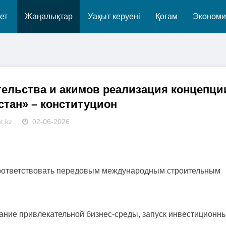
ет
Жаңалықтар
Уақыт керуені
Қоғам
Экономи
ительства и акимов реализация концепци
стан» – конституцион
t.kz
02-06-2026
соответствовать передовым международным строительным
ование привлекательной бизнес-среды, запуск инвестиционн