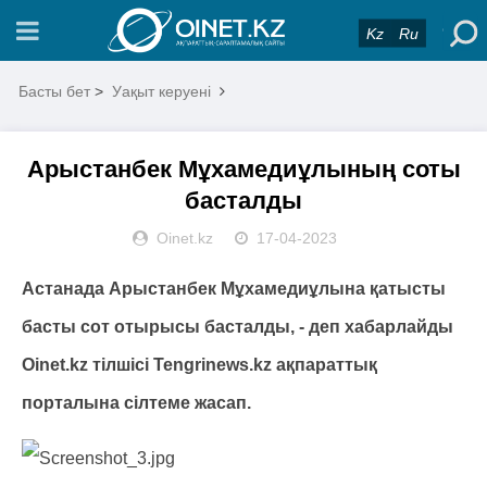
Kz
Ru
Басты бет
>
Уақыт керуені
Арыстанбек Мұхамедиұлының соты
басталды
Oinet.kz
17-04-2023
Астанада Арыстанбек Мұхамедиұлына қатысты
басты сот отырысы басталды, - деп хабарлайды
Oinet.kz тілшісі Tengrinews.kz ақпараттық
порталына сілтеме жасап.