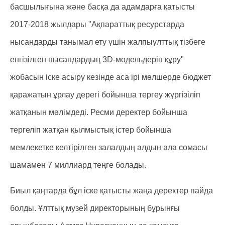
басшылығына және басқа да адамдарға қатысты
2017-2018 жылдары "Ақпараттық ресурстарда
нысандарды танымал ету үшін жалпыұлттық тізбеге
енгізілген нысандардың 3D-модельдерін құру"
жобасын іске асыру кезінде аса ірі мөлшерде бюджет
қаражатын ұрлау дерегі бойынша тергеу жүргізіліп
жатқанын мәлімдеді. Ресми деректер бойынша
тергеліп жатқан қылмыстық істер бойынша
мемлекетке келтірілген залалдың алдын ала сомасы
шамамен 7 миллиард теңге болады.
Биыл қаңтарда бұл іске қатысты жаңа деректер пайда
болды. Ұлттық музей директорының бұрынғы