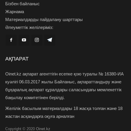
Бізбен байланыс
Жарнама
Материалдарды пайдалану шарттары
Әлеуметтік желілеріміз:
АҚПАРАТ
Oinet.kz ақпарат агенттігін есепке қою туралы № 16380-ИА
куәлігі 06.03.2017 жылы Байланыс, ақпараттандыру және
бұқаралық ақпарат құралдары саласындағы мемлекеттік
бақылау комитетінен берілді.
Желілік басылым материалдары 18 жасқа толған және 18
жастан асқандарға оқуға арналған
Copyright © 2020
Oinet.kz