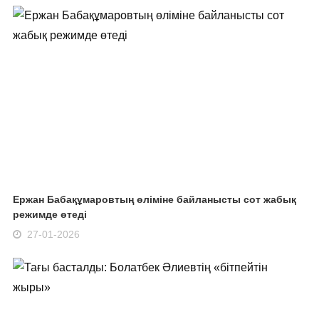
Ержан Бабақұмаровтың өліміне байланысты сот жабық
режимде өтеді
27-01-2026