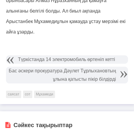
орынбасары Алмаз Нұразханның да қамауға
алынғаны белгілі болды. Ал биыл ақпанда
Арыстанбек Мұхамедиұлын қамауда ұстау мерзімі екі
айға ұзарды.
Түркістанда 14 электромобиль өртеніп кетті
Бас әскери прокуратура Дәулет Тұрлыхановтың
ұлына қатысты пікір білдірді
саясат
сот
Мұхамеди
Сәйкес тақырыптар