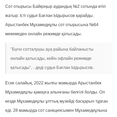
Сот отырысы Байқоңыр аудандық №2 сотында өтіп
жатыр. Істі судья Бағлан Ыдырысов қарайды.
Арыстанбек Мұхамедиұлы сот отырысына №64
мекемеден онлайн режимде қатысады.
"Бүгін сотталушы ауа райына байланысты
онлайн қатысады, кейін офлайн режимде
қатысады", - деді судья Бағлан Ыдырысов.
Еске салайық, 2022 жылғы мамырда Арыстанбек
Мұхамедиұлы қамауға алынғаны белгілі болды. Ол
кезде Мұхамедиұлы ұлттық музейді басқарып тұрған
еді. 28 мамырда сот санкциясымен Мұхамедиұлына