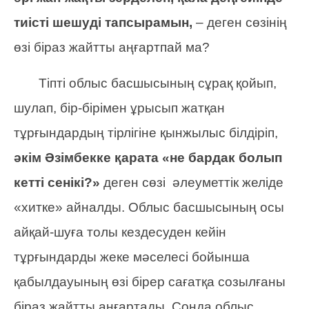
тиісті шешуді тапсырамын,
– деген сөзінің
өзі біраз жайтты аңғартпай ма?
Тіпті облыс басшысының сұрақ қойып,
шулап, бір-бірімен ұрысып жатқан
тұрғындардың тірлігіне қынжылыс білдіріп,
әкім Әзімбекке қарата «не бардак болып
кетті сенікі?»
деген сөзі әлеуметтік желіде
«хитке» айналды. Облыс басшысының осы
айқай-шуға толы кездесуден кейін
тұрғындарды жеке мәселесі бойынша
қабылдауының өзі бірер сағатқа созылғаны
біраз жайтты аңғартады. Сонда облыс