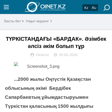
Kz
Ru
Басты бет
>
Уақыт керуені
ТҮРКІСТАНДАҒЫ «БАРДАК». Әзімбек
әлсіз әкім болып тұр
Oinet.kz
25-02-2026
...2000 жылы Оңтүстік Қазақстан
облысының әкімі Бердібек
Сапарбаевтың ұйымдастыруымен
Түркістан қаласының 1500 жылдығы