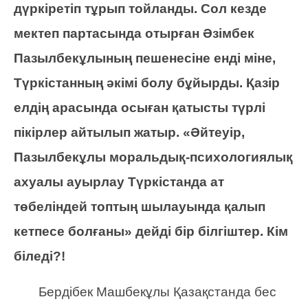
дүркіретіп тұрып тойланды.
Сол кезде
мектеп партасында отырған Әзімбек
Пазылбекұлының пешенесіне енді міне,
Түркістанның әкімі болу бұйырды. Қазір
елдің арасында осыған қатысты түрлі
пікірлер айтылып жатыр. «Әйтеуір,
Пазылбекұлы моральдық-психологиялық
ахуалы ауырлау Түркістанда ат
төбеліндей топтың шылауында қалып
кетпесе болғаны» дейді бір білгіштер. Кім
біледі?!
Бердібек Машбекұлы Қазақстанда бес