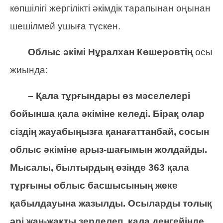
көпшілігі жергілікті әкімдік тарапынан оңынан
шешілмей ушыға түскен.
Облыс әкімі Нұралхан Көшеровтің
осы
жиында:
– Қала тұрғындары өз мәселелері
бойынша қала әкіміне келеді. Бірақ олар
сіздің жауабыңызға қанағаттанбай, сосын
облыс әкіміне арыз-шағымын жолдайды.
Мысалы, былтырдың өзінде 363 қала
тұрғыны облыс басшысының жеке
қабылдауына жазылды. Осыларды толық
әрі жан-жақты зерделеп, қала деңгейінде