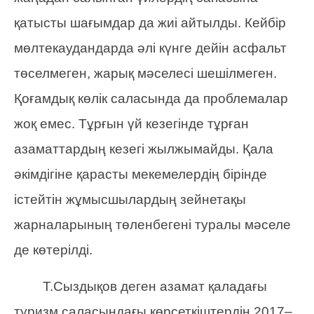
қатысты шағымдар да жиі айтылды. Кейбір
мөлтекаудандарда әлі күнге дейін асфальт
төселмеген, жарық мәселесі шешілмеген.
Қоғамдық көлік саласында да проблемалар
жоқ емес. Тұрғын үй кезегінде тұрған
азаматтардың кезегі жылжымайды. Қала
әкімдігіне қарасты мекемелердің бірінде
істейтін жұмысшылардың зейнетақы
жарналарының төленбегені туралы мәселе
де көтерілді.
Т.Сыздықов деген азамат қаладағы
туризм саласындағы көрсеткіштердің 2017–