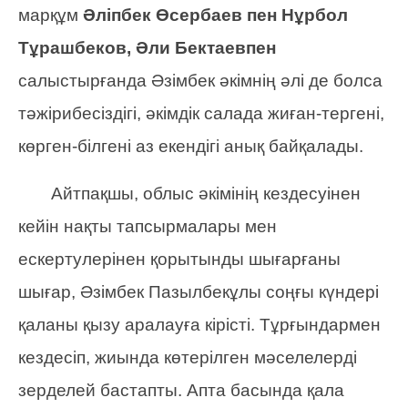
марқұм
Әліпбек Өсербаев пен Нұрбол
Тұрашбеков, Әли Бектаевпен
салыстырғанда Әзімбек әкімнің әлі де болса
тәжірибесіздігі, әкімдік салада жиған-тергені,
көрген-білгені аз екендігі анық байқалады.
Айтпақшы, облыс әкімінің кездесуінен
кейін нақты тапсырмалары мен
ескертулерінен қорытынды шығарғаны
шығар, Әзімбек Пазылбекұлы соңғы күндері
қаланы қызу аралауға кірісті. Тұрғындармен
кездесіп, жиында көтерілген мәселелерді
зерделей бастапты. Апта басында қала