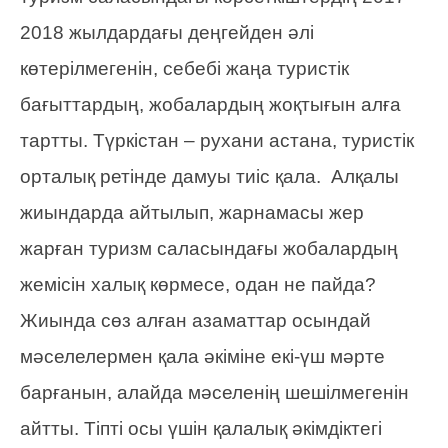
2018 жылдардағы деңгейден әлі
көтерілмегенін, себебі жаңа туристік
бағыттардың, жобалардың жоқтығын алға
тартты. Түркістан – рухани астана, туристік
орталық ретінде дамуы тиіс қала. Алқалы
жиындарда айтылып, жарнамасы жер
жарған туризм саласындағы жобалардың
жемісін халық көрмесе, одан не пайда?
Жиында сөз алған азаматтар осындай
мәселелермен қала әкіміне екі-үш мәрте
барғанын, алайда мәселенің шешілмегенін
айтты. Тіпті осы үшін қалалық әкімдіктегі