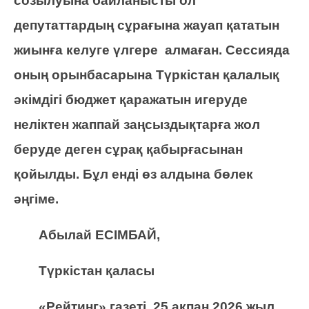
созылуына байланысты ол
депутаттардың сұрағына жауап қататын
жиынға келуге үлгере алмаған. Сессияда
оның орынбасарына Түркістан қалалық
әкімдігі бюджет қаражатын игеруде
неліктен жаппай заңсыздықтарға жол
беруде деген сұрақ қабырғасынан
қойылды. Бұл енді өз алдына бөлек
әңгіме.
Абылай ЕСІМБАЙ,
Түркістан қаласы
«Рейтинг» газеті, 25 ақпан 2026 жыл.