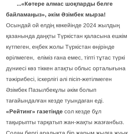
...«Көтере алмас шоқпарды белге
байламаңыз», әкім Әзімбек мырза!
Осындай ой елдің көкейінде 2024 жылдың
қазанында даңқты Түркістан қаласына ешкім
күтпеген, еңбек жолы Түркістан өңірінде
өрілмеген, еліміз ғана емес, тіпті тұтас түркі
дүниесі көз тіккен атақты облыс орталығына
тәжірибесі, іскерлігі әлі пісіп-жетілмеген
Әзімбек Пазылбекұлы әкім болып
тағайындалған кезде туындаған еді.
«Рейтинг» газетінде
сол кезде бұл
тақырыпты тарқатып жан-жақты жазғанбыз.
Содан бергі аралықта бір жарым жылға жуық