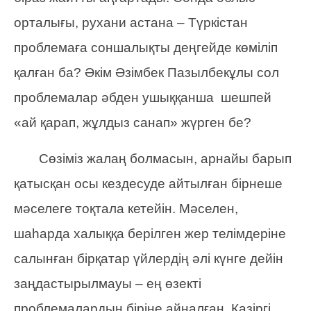
орталығы, рухани астана – Түркістан
проблемаға соншалықты деңгейде көміліп
қалған ба? Әкім Әзімбек Пазылбекұлы сол
проблемалар әбден ушыққанша шешпей
«ай қарап, жұлдыз санап» жүрген бе?
Сөзіміз жалаң болмасын, арнайы барып
қатысқан осы кездесуде айтылған бірнеше
мәселеге тоқтала кетейін. Мәселен,
шаһарда халыққа берілген жер телімдеріне
салынған бірқатар үйлердің әлі күнге дейін
заңдастырылмауы – ең өзекті
проблемалардың біріне айналған. Қазіргі