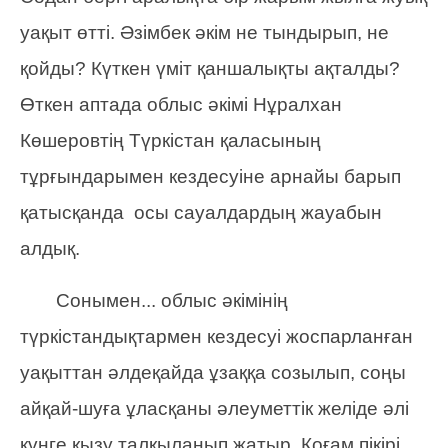
уақыт өтті. Әзімбек әкім не тындырып, не
қойды? Күткен үміт қаншалықты ақталды?
Өткен аптада облыс әкімі Нұралхан
Көшеровтің Түркістан қаласының
тұрғындарымен кездесуіне арнайы барып
қатысқанда осы сауалдардың жауабын
алдық.
Сонымен... облыс әкімінің
түркістандықтармен кездесуі жоспарланған
уақыттан әлдеқайда ұзаққа созылып, соңы
айқай-шуға ұласқаны әлеуметтік желіде әлі
күнге қызу талқыланып жатыр. Қоғам пікірі