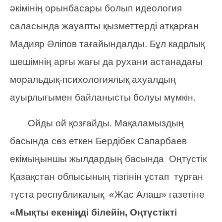
әкімінің орынбасары болып идеология
саласында жауапты қызметтерді атқарған
Мадияр Әліпов тағайындалды. Бұл кадрлық
шешімнің арғы жағы да рухани астанадағы
моральдық-психологиялық ахуалдың
ауырлығымен байланысты болуы мүмкін.
Ойды ой қозғайды. Мақаламыздың
басында сөз еткен Бердібек Сапарбаев
екімыңыншы жылдардың басында Оңтүстік
Қазақстан облысының тізгінін ұстап тұрған
тұста республикалық «Жас Алаш» газетіне
«Мықты екеніңді білейін, Оңтүстікті