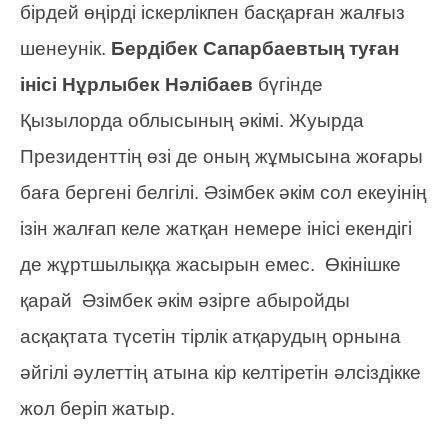
бірдей өңірді іскерлікпен басқарған жалғыз
шенеунік.
Бердібек Сапарбаевтың туған
інісі Нұрлыбек Нәлібаев
бүгінде
Қызылорда облысының әкімі. Жуырда
Президенттің өзі де оның жұмысына жоғары
баға бергені белгілі. Әзімбек әкім сол екеуінің
ізін жалғап келе жатқан немере інісі екендігі
де жұртшылыққа жасырын емес. Өкінішке
қарай Әзімбек әкім әзірге абыройды
асқақтата түсетін тірлік атқарудың орнына
әйгілі әулеттің атына кір келтіретін әлсіздікке
жол беріп жатыр.