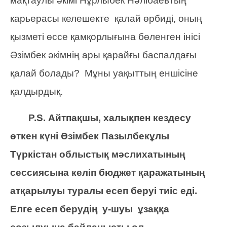
мақтаулы әкімі Нұрлыбек Нәлібаевтың
карьерасы келешекте қалай өрбиді, оның
қызметі өссе қамқорлығына бөленген інісі
Әзімбек әкімнің ары қарайғы баспалдағы
қалай болады? Мұны уақыттың еншісіне
қалдырдық.
P.S. Айтпақшы, халықпен кездесу
өткен күні Әзімбек Пазылбекұлы
Түркістан облыстық мәслихатының
сессиясына келіп бюджет қаражатының
атқарылуы туралы есеп беруі тиіс еді.
Елге есеп берудің у-шуы ұзаққа