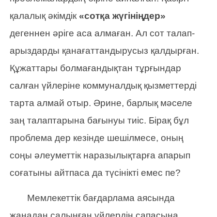
қалалық әкімдік
«сотқа жүгініңдер»
дегеннен әріге аса алмаған. Ал сот талап-
арыздарды қанағаттандырусыз қалдырған.
Құжаттары болмағандықтан тұрғындар
салған үйлеріне коммуналдық қызметтерді
тарта алмай отыр. Әрине, барлық мәселе
заң талаптарына бағынуы тиіс. Бірақ бұл
проблема дер кезінде шешілмесе, оның
соңы әлеуметтік наразылықтарға апарып
соғатыны айтпаса да түсінікті емес пе?
Мемлекеттік бағдарлама аясында
жаңадан салынған үйлердің сапасына