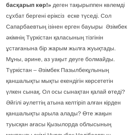
басқарып көр!»
деген тақырыппен көлемді
сұхбат бергені еріксіз еске түседі. Сол
Сапарбаевтың ізінен ерген бауыры Әзімбек
әкімнің Түркістан қаласының тізгінін
ұстағанына бір жарым жылға жуықтады.
Мұны, әрине, аз уақыт деуге болмайды.
Түркістан – Әзімбек Пазылбекұлының
қаншалықты мықты екендігін көрсететін
үлкен сынақ. Ол осы сынақтан қалай өтеді?
Әйгілі әулеттің атына келтіріп алған кірден
қаншалықты арыла алады? Өте жақын
туысқан ағасы Қызылорда облысының