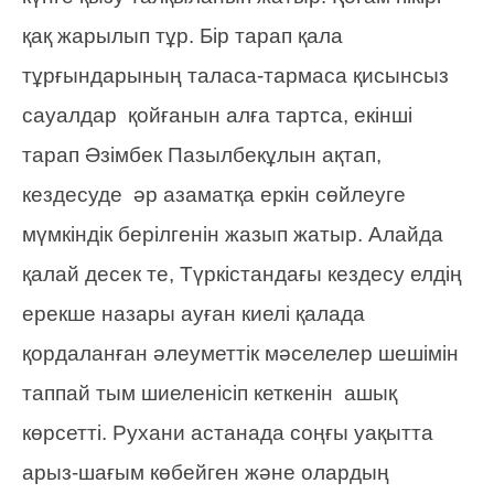
қақ жарылып тұр. Бір тарап қала
тұрғындарының таласа-тармаса қисынсыз
сауалдар қойғанын алға тартса, екінші
тарап Әзімбек Пазылбекұлын ақтап,
кездесуде әр азаматқа еркін сөйлеуге
мүмкіндік берілгенін жазып жатыр. Алайда
қалай десек те, Түркістандағы кездесу елдің
ерекше назары ауған киелі қалада
қордаланған әлеуметтік мәселелер шешімін
таппай тым шиеленісіп кеткенін ашық
көрсетті. Рухани астанада соңғы уақытта
арыз-шағым көбейген және олардың