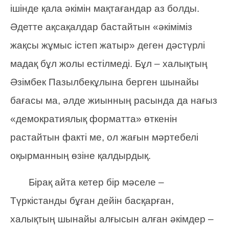
ішінде қала әкімін мақтағандар аз болды.
Әдетте ақсақалдар бастайтын «әкіміміз
жақсы жұмыс істеп жатыр» деген дәстүрлі
мадақ бұл жолы естілмеді. Бұл – халықтың
Әзімбек Пазылбекұлына берген шынайы
бағасы ма, әлде жиынның расында да нағыз
«демократиялық форматта» өткенін
растайтын факті ме, ол жағын мәртебелі
оқырманның өзіне қалдырдық.
Бірақ айта кетер бір мәселе –
Түркістанды бұған дейін басқарған,
халықтың шынайы алғысын алған әкімдер –