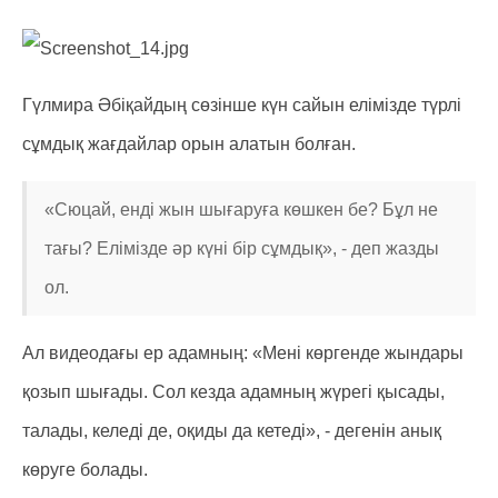
Гүлмира Әбіқайдың сөзінше күн сайын елімізде түрлі
сұмдық жағдайлар орын алатын болған.
«Сюцай, енді жын шығаруға көшкен бе? Бұл не
тағы? Елімізде әр күні бір сұмдық», - деп жазды
ол.
Ал видеодағы ер адамның: «Мені көргенде жындары
қозып шығады. Сол кезда адамның жүрегі қысады,
талады, келеді де, оқиды да кетеді», - дегенін анық
көруге болады.