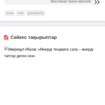
Мәслихат және мәселе
қоғам
пікір
демократия
Сәйкес тақырыптар