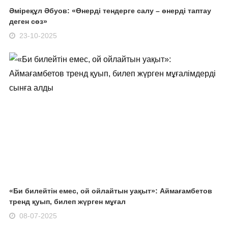
Әміреқұл Әбуов: «Өнерді тендерге салу – өнерді таптау
деген сөз»
23-10-2025
«Би билейтін емес, ой ойлайтын уақыт»: Аймағамбетов
тренд қуып, билеп жүрген мұғал
08-07-2025