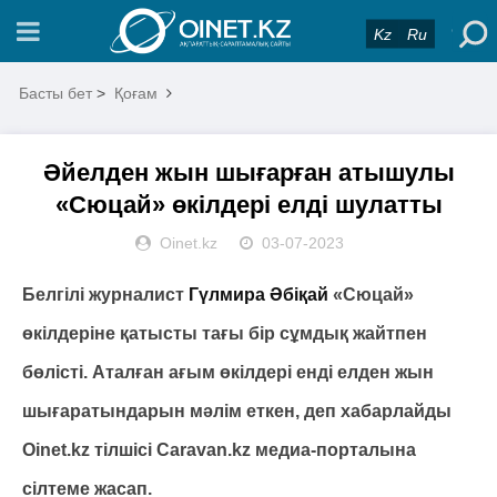
Kz
Ru
Басты бет
>
Қоғам
Әйелден жын шығарған атышулы
«Сюцай» өкілдері елді шулатты
Oinet.kz
03-07-2023
Белгілі журналист
Гүлмира Әбіқай
«Сюцай»
өкілдеріне қатысты тағы бір сұмдық жайтпен
бөлісті. Аталған ағым өкілдері енді елден жын
шығаратындарын мәлім еткен, деп хабарлайды
Oinet.kz тілшісі Caravan.kz медиа-порталына
сілтеме жасап.