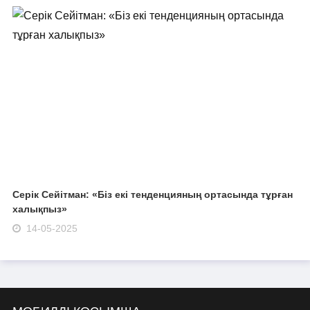
Серік Сейітман: «Біз екі тенденцияның ортасында тұрған
халықпыз»
14-05-2025