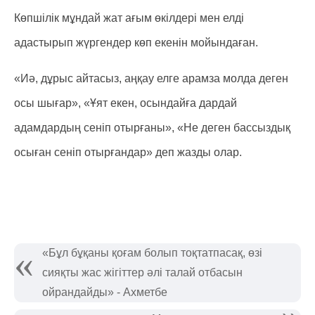
Көпшілік мұндай жат ағым өкілдері мен елді
адастырып жүргендер көп екенін мойындаған.
«Иә, дұрыс айтасыз, аңқау елге арамза молда деген
осы шығар», «Ұят екен, осындайға дардай
адамдардың сеніп отырғаны», «Не деген бассыздық
осыған сеніп отырғандар» деп жазды олар.
«Бұл бұқаны қоғам болып тоқтатпасақ, өзі
сияқты жас жігіттер әлі талай отбасын
ойрандайды» - Ахметбе