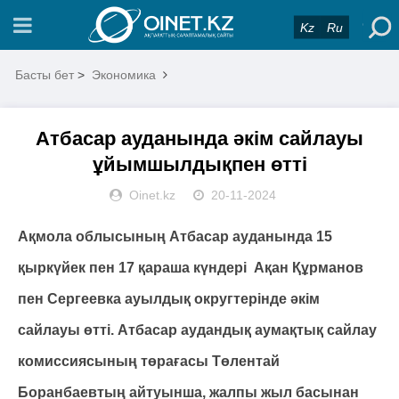
Kz
Ru
Басты бет
>
Экономика
Атбасар ауданында әкім сайлауы
ұйымшылдықпен өтті
Oinet.kz
20-11-2024
Ақмола облысының Атбасар ауданында 15
қыркүйек пен 17 қараша күндері Ақан Құрманов
пен Сергеевка ауылдық округтерінде әкім
сайлауы өтті. Атбасар аудандық аумақтық сайлау
комиссиясының төрағасы Төлентай
Боранбаевтың айтуынша, жалпы жыл басынан