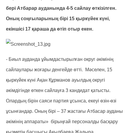
бері Атбарар ауданында 4-5 сайлау өткізілген.
Оның соңғыларының бірі 15 қыркүйек күні,
екіншісі 17 қараша да өтіп отыр екен.
- Биыл ауданда ұйымдастырылған округ әкімінің
сайлаулары жоғары денгейде өтті. Мәселен, 15
қыркүйек күні Ақан Құрманов ауылдық округі
әкімдігінде өткен сайлауға 3 кандидат қатысты.
Олардың бірін саяси партия ұсынса, екеуі өзін-өзі
ұсынғандар. Оның бірі – 37 жастағы Атбасар ауданы
әкімінің аппараты» бірыңғай персоналды басқару
қызметін басшысы Ақылбаева Жадыра