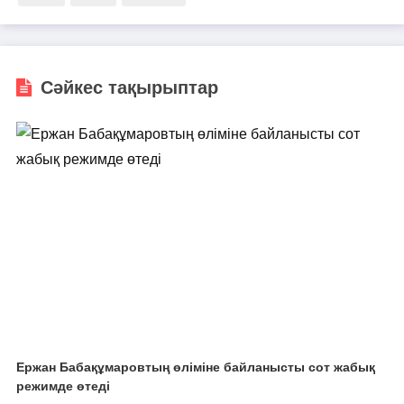
Сәйкес тақырыптар
Ержан Бабақұмаровтың өліміне байланысты сот жабық
режимде өтеді