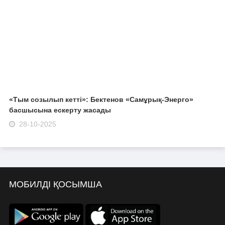
«Тым созылып кетті»: Бектенов «Самұрық-Энерго»
басшысына ескерту жасады
28-10-2025
МОБИЛДІ ҚОСЫМША