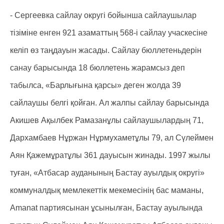
- Сергеевка сайлау округі бойынша сайлаушылар
тізіміне енген 921 азаматтың 568-і сайлау учаскесіне
келіп өз таңдауын жасады. Сайлау бюллетеньдерін
санау барысында 18 бюллетень жарамсыз деп
табылса, «Барлығына қарсы» деген жолда 39
сайлаушы белгі қойған. Ал жалпы сайлау барысында
Акишев Ақылбек Рамазанұлы сайлаушылардың 71,
Дархамбаев Нұржан Нұрмухаметұлы 79, ал Сүлеймен
Аян Қажемұратұлы 361 дауысын жинады. 1997 жылы
туған, «Атбасар ауданының Бастау ауылдық округі»
коммуналдық мемлекеттік мекемесінің бас маманы,
Amanat партиясынан ұсынылған, Бастау ауылында