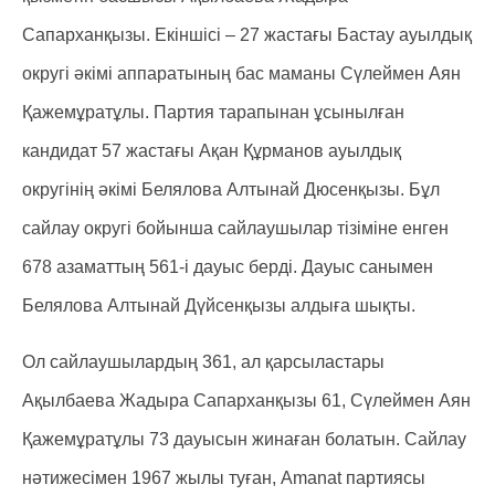
Сапарханқызы. Екіншісі – 27 жастағы Бастау ауылдық
округі әкімі аппаратының бас маманы Сүлеймен Аян
Қажемұратұлы. Партия тарапынан ұсынылған
кандидат 57 жастағы Ақан Құрманов ауылдық
округінің әкімі Белялова Алтынай Дюсенқызы. Бұл
сайлау округі бойынша сайлаушылар тізіміне енген
678 азаматтың 561-і дауыс берді. Дауыс санымен
Белялова Алтынай Дүйсенқызы алдыға шықты.
Ол сайлаушылардың 361, ал қарсыластары
Ақылбаева Жадыра Сапарханқызы 61, Сүлеймен Аян
Қажемұратұлы 73 дауысын жинаған болатын. Сайлау
нәтижесімен 1967 жылы туған, Amanat партиясы