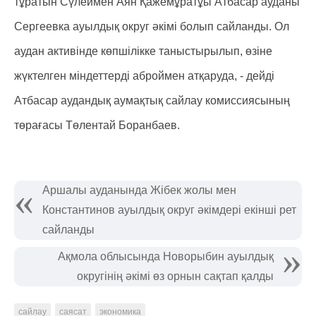
тұратын Сүлеймен Аян Қажемұратұы Атбасар ауданы
Сергеевка ауылдық округ әкімі болып сайланды. Ол
аудан активінде көпшілікке таныстырылып, өзіне
жүктелген міндеттерді аброймен атқаруда, - дейді
Атбасар аудандық аумақтық сайлау комиссиясының
төрағасы Төлентай Боранбаев.
Аршалы ауданында Жібек жолы мен
Константинов ауылдық округ әкімдері екінші рет
сайланды
Ақмола облысында Новорыбин ауылдық
округінің әкімі өз орнын сақтап қалды
сайлау
саясат
экономика