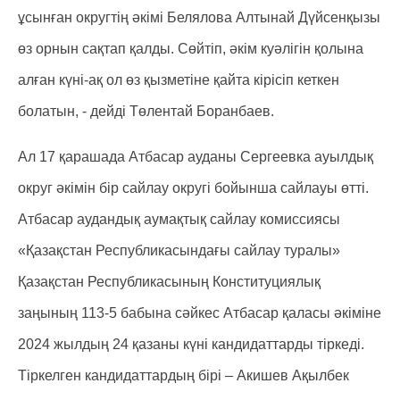
ұсынған округтің әкімі Белялова Алтынай Дүйсенқызы
өз орнын сақтап қалды. Сөйтіп, әкім куәлігін қолына
алған күні-ақ ол өз қызметіне қайта кірісіп кеткен
болатын, - дейді Төлентай Боранбаев.
Ал 17 қарашада Атбасар ауданы Сергеевка ауылдық
округ әкімін бір сайлау округі бойынша сайлауы өтті.
Атбасар аудандық аумақтық сайлау комиссиясы
«Қазақстан Республикасындағы сайлау туралы»
Қазақстан Республикасының Конституциялық
заңының 113-5 бабына сәйкес Атбасар қаласы әкіміне
2024 жылдың 24 қазаны күні кандидаттарды тіркеді.
Тіркелген кандидаттардың бірі – Акишев Ақылбек