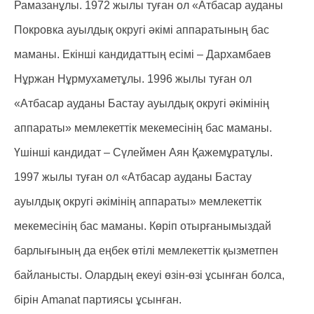
Рамазанұлы. 1972 жылы туған ол «Атбасар ауданы
Покровка ауылдық округі әкімі аппаратының бас
маманы. Екінші кандидаттың есімі – Дархамбаев
Нұржан Нұрмухаметұлы. 1996 жылы туған ол
«Атбасар ауданы Бастау ауылдық округі әкімінің
аппараты» мемлекеттік мекемесінің бас маманы.
Үшінші кандидат – Сүлеймен Аян Қажемұратұлы.
1997 жылы туған ол «Атбасар ауданы Бастау
ауылдық округі әкімінің аппараты» мемлекеттік
мекемесінің бас маманы. Көріп отырғанымыздай
барлығының да еңбек өтілі мемлекеттік қызметпен
байланысты. Олардың екеуі өзін-өзі ұсынған болса,
бірін Amanat партиясы ұсынған.