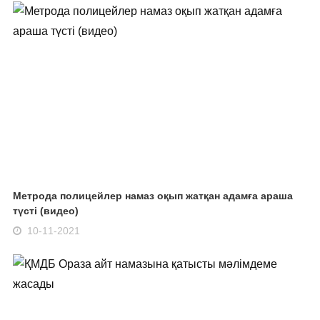
Метрода полицейлер намаз оқып жатқан адамға араша
түсті (видео)
10-11-2021