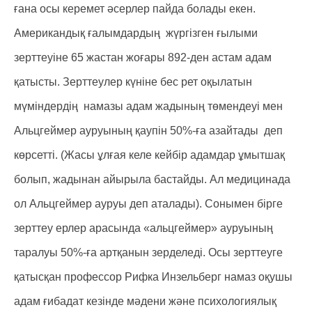
ғана осы керемет әсерлер пайда болады екен.
Американдық ғалымдардың жүргізген ғылыми
зерттеуіне 65 жастан жоғары 892-ден астам адам
қатысты. Зерттеулер күніне бес рет оқылатын
мүміндердің намазы адам жадының төмендеуі мен
Альцгеймер ауруының қаупін 50%-ға азайтады деп
көрсетті. (Жасы ұлғая келе кейбір адамдар ұмытшақ
болып, жадынан айырыла бастайды. Ал медицинада
ол Альцгеймер ауруы деп аталады). Сонымен бірге
зерттеу ерлер арасында «альцгеймер» ауруының
таралуы 50%-ға артқанын зерделеді. Осы зерттеуге
қатысқан профессор Рифка Инзельберг намаз оқушы
адам ғибадат кезінде мәдени және психологиялық