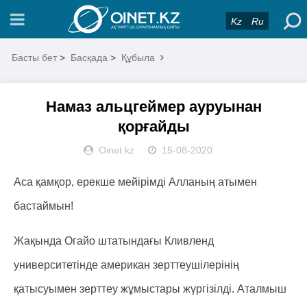
Kz
Ru
Басты бет
>
Басқада
>
Құбыла
Намаз альцгеймер ауруынан
қорғайды
Oinet.kz
15-08-2020
Аса қамқор, ерекше мейірімді Алланың атымен
бастаймын!
Жақында Огайо штатындағы Кливленд
университетінде американ зерттеушілерінің
қатысуымен зерттеу жұмыстары жүргізілді. Аталмыш