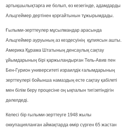
артықшылықтарға ие болып, өз кезегінде, адамдарды
Альцгеймер дертінен қорғайтынын тұжырымдады.
Ғылыми-зерттеулер мұсылмандар арасында
Альцгеймер ауруының аз кездесуінің құпиясын ашты.
Америка Құрама Штатының денсаулық сақтау
ұйымдарының бірі қаржыландырған Тель-Авив пен
Бен-Гурион университеті израилдік ғалымдарының
зерттеулері бойынша намаздың есте сақтау қабілеті
мен білім беру процесіне оң ықпалын тигізетіндігін
дәлелдеді.
Келесі бір ғылыми-зерттеуге 1948 жылы
оккупацияланған аймақтарда өмір сүрген 65 жастан