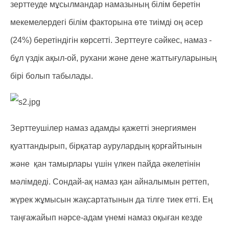
зерттеуде мұсылмандар намазының білім беретін
мекемелердегі білім факторына өте тиімді оң әсер
(24%) беретіндігін көрсетті. Зерттеуге сәйкес, намаз -
бұл үздік ақыл-ой, рухани және дене жаттығуларының
бірі болып табылады.
Зерттеушілер намаз адамды қажетті энергиямен
қуаттандырып, бірқатар аурулардың қорғайтынын
және қан тамырлары үшін үлкен пайда әкелетінін
мәлімдеді. Сондай-ақ намаз қан айналымын реттеп,
жүрек жұмысын жақсартатынын да тілге тиек етті. Ең
таңғажайып нәрсе-адам үнемі намаз оқыған кезде