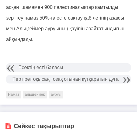
асқан шамамен 900 палестиналықтар қамтылды,
зерттеу намаз 50%-ға есте сақтау қабілетінің азаюы
мен Альцгеймер ауруының қауіпін азайтатындығын
айқындады.
Есектің есті баласы
Төрт рет оқысаң тозақ отынан құтқаратын дұға
Намаз
альцгеймер
ауруы
Сәйкес тақырыптар