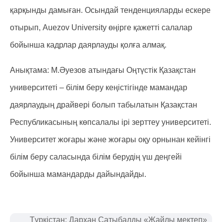
қарқынды дамыған. Осындай тенденцияларды ескере
отырып, Auezov University өңірге қажетті салалар
бойынша кадрлар даярлауды қолға алмақ.
Анықтама: М.Әуезов атындағы Оңтүстік Қазақстан
университеті – білім беру кеңістігінде мамандар
даярлаудың драйвері болып табылатын Қазақстан
Республикасының көпсалалы ірі зерттеу университеті.
Университет жоғары және жоғары оқу орнынан кейінгі
білім беру саласында білім берудің үш деңгейі
бойынша мамандарды дайындайды.
Түркістан: Дархан Сатыбалды «Жайлы мектеп»