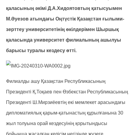
қаласының әкімі Д.А.Хидоятовтың қатысуымен
М.Әуезов атындағы Оңтүстік Қазақстан ғылыми-
зерттеу университетінің өкілдерімен Шыршық
қаласында университет филиалының ашылуы
барысы туралы кездесу өтті.
Филиалды ашу Қазақстан Республикасының
Президенті Қ.Тоқаев пен Өзбекстан Республикасының
Президенті Ш.Мирзиёевтің екі мемлекет арасындағы
дипломатиялық қарым-қатынастың құрылғанына 30
жыл толуына орай кездесуінің қорытындысы
бойынша жасалған келісім негізінде жүзеге