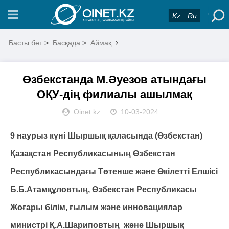
Kz
Ru
Басты бет
>
Басқада
>
Аймақ
Өзбекстанда М.Әуезов атындағы
ОҚУ-дің филиалы ашылмақ
Oinet.kz
10-03-2024
9 наурыз күні Шыршық қаласында (Өзбекстан)
Қазақстан Республикасының Өзбекстан
Республикасындағы Төтенше және Өкілетті Елшісі
Б.Б.Атамқұловтың, Өзбекстан Республикасы
Жоғары білім, ғылым және инновациялар
министрі Қ.А.Шариповтың және Шыршық