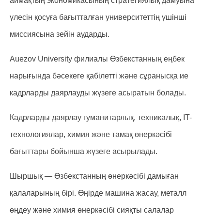
аймақтың экономикасының стратегиялық дамуына
үлесін қосуға бағытталған университеттің үшінші
миссиясына зейін аударды.
Auezov University филиалы Өзбекстанның еңбек
нарығында бәсекеге қабілетті және сұранысқа ие
кадрларды даярлауды жүзеге асыратын болады.
Кадрларды даярлау гуманитарлық, техникалық, IT-
технологиялар, химия және тамақ өнеркәсібі
бағыттары бойынша жүзеге асырылады.
Шыршық — Өзбекстанның өнеркәсібі дамыған
қалаларының бірі. Өңірде машина жасау, металл
өңдеу және химия өнеркәсібі сияқты салалар