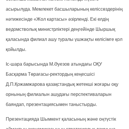
асырылуда. Мемлекет басшыларының келіссөздерінің
нәтижесінде «Жол картасы» әзірленді. Екі елдің
ведомстволық министрліктері деңгейінде Шыршық
қаласында филиал ашу туралы үшжақты келісімге қол
қойылды.
Іс-шара барысында М.Әуезов атындағы ОҚУ
Басқарма Төрағасы-ректордың кеңесшісі
Д.П.Қожамжарова қазақстандық жетекші жоғары оқу
орнының филиалын ашудағы перспективаларын
баяндап, презентациясымен таныстырды.
Презентацияда Шымкент қаласының және оңтүстік