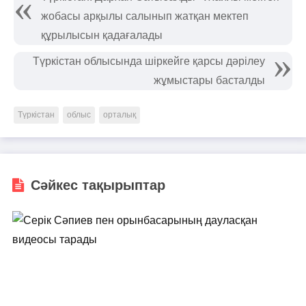
жобасы арқылы салынып жатқан мектеп
құрылысын қадағалады
Түркістан облысында шіркейге қарсы дәрілеу
жұмыстары басталды
Түркістан
облыс
орталық
Сәйкес тақырыптар