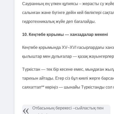
Сауранның ең үлкен құпиясы – жерасты су жүйесі
салынған және бүгінге дейін кей бөліктері сақт
гидротехникалық жүйе деп бағалайды.
10. Кеңтөбе қорымы — ханзадалар мекені
Кеңтөбе қорымында XV–XVI ғасырлардағы ханз
қылыштар мен дулығалар — қазақ жауынгерлерін
Түркістан — тек бір кесене емес, мыңдаған жыл
тарихын айтады. Егер сіз бұл киелі жерге барсаңы
саяхаттап** көріңіз — шынайы Түркістанды сол 
Отбасының берекесі –сыйластық пен