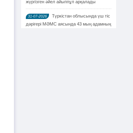
жүргізген әйел айыппұл арқалады
Түркістан облысында үш тіс
31-07-2026
дәрігері МӘМС аясында 43 мың адамның
тісін "емдеген"
Руслан Берденов не үшін
30-07-2026
Respublica партиясынан кеткенін
түсіндірді
Жанысбек ӨТЕГЕН:
30-07-2026
Әділетті таңдағаныма ешқашан өкінген
емеспін
Күдікті қылмыстық іс,
29-07-2026
күмәнді пара. Шымкентте тағы бір
полковник сотталды