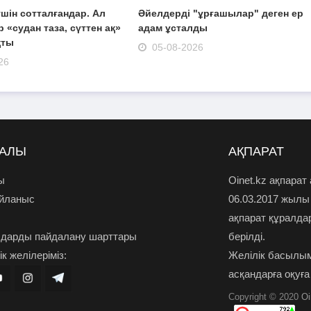
шін сотталғандар. Ал
Әйелдерді "ұрғашылар" деген ер
 «судан таза, сүттен ақ»
адам ұсталды
қты
05-08-2026
26
РАЛЫ
АҚПАРАТ
ы
Oinet.kz ақпарат
айланыс
06.03.2017 жылы
ақпарат құралда
дарды пайдалану шарттары
берілді.
к желілеріміз:
Желілік басылым
асқандарға оқуға
Copyright © 2020
Oi