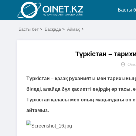
Басты б
Басты бет
>
Басқада
>
Аймақ
Түркістан – тарих
Oine
Түркістан – қазақ руханияты мен тарихының 
біледі, алайда бұл қасиетті өңірдің әр тасы,
Түркістан қаласы мен оның маңындағы он ер
айтамыз.