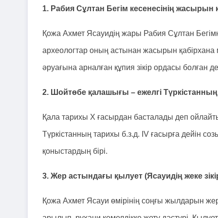
1. Рабия Сұлтан Бегім кесенесінің жасырын
Қожа Ахмет Ясауидің жары Рабия Сұлтан Бегімні
археологтар оның астынан жасырын қабірхана
әруағына арналған құпия зікір ордасы болған де
2. Шойтөбе қалашығы – ежелгі Түркістанны
Қала тарихы Х ғасырдан басталады деп ойлайт
Түркістанның тарихы б.з.д. IV ғасырға дейін со
қоныстардың бірі.
3. Жер астындағы қылует (Ясауидің жеке зік
Қожа Ахмет Ясауи өмірінің соңғы жылдарын жер 
арылып, рухани кемелдікке жету дәстүрі. Қылует