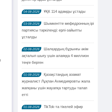
ҰҚК 114 адамды ұстады
04-08-2026
Шымкентте мефедронның ірі
03-08-2026
партиясы тәркіленді: ерлі-зайыпты
ұсталды
Шалқардың бұрынғы әкім
02-08-2026
ақталып шығу үшін алаяққа 4 миллион
ы
теңге берген
Қазақстандық азамат
01-08-2026
журналист Лұқпан Ахмедияровты жала
жапқаны үшін жауапқа тартуды талап
етті
TikTok-та тікелей эфир
01-08-2026