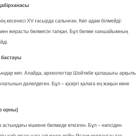
 қабірханасы
ң кесенесі XV ғасырда салынған. Көп адам білмейді:
 мен жерасты бөлмесін тапқан. Бұл бөлме ханшайымның
йді.
ң бастауы
ындар көп. Алайда, археологтар Шойтөбе қалашығы арқыл
зылатынын дәлелдеген. Бұл – қазіргі қалаға ең жақын көне
ір орны)
астындағы кішкене бөлмеде өткізген. Бұл – нәпсіден
тің қабырғасында әлі күнге дейін Ясауи қолданған тас