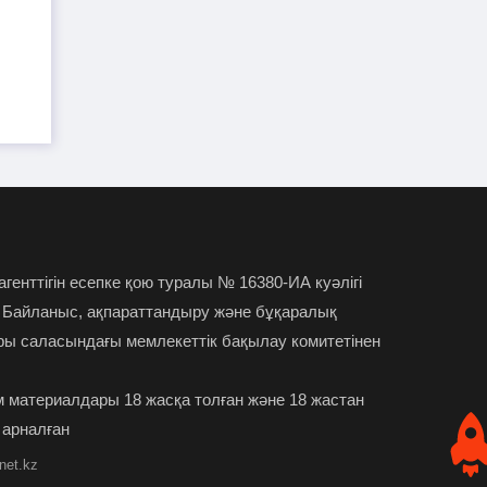
жымқырғандарға үкім шықты
Дархан Қыдырәліге
22-07-2026
Халықаралық «Алаш» әдеби сыйлығы
табысталды
Әлия ҚҰРАЛБАЕВА: Жас
22-07-2026
ғалым әр зерттеуін қоғамға қосылған
үлес деп қабылдауы керек
 агенттігін есепке қою туралы № 16380-ИА куәлігі
"Әскерде зорландым" деп
21-07-2026
 Байланыс, ақпараттандыру және бұқаралық
жалған жазба жариялаған Астана
ры саласындағы мемлекеттік бақылау комитетінен
тұрғыны сотталды
 материалдары 18 жасқа толған және 18 жастан
 арналған
net.kz