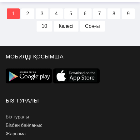
1
2
3
4
5
6
7
8
9
10
Келесі
Соңғы
МОБИЛДІ ҚОСЫМША
БІЗ ТУРАЛЫ
Біз туралы
Бізбен байланыс
Жарнама