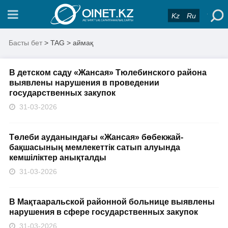
Kz
Ru
Басты бет
> TAG > аймақ
В детском саду «Жансая» Тюлебинского района
выявлены нарушения в проведении
государственных закупок
31-03-2026
Төлеби ауданындағы «Жансая» бөбекжай-
бақшасының мемлекеттік сатып алуында
кемшіліктер анықталды
31-03-2026
В Мақтааральской районной больнице выявлены
нарушения в сфере государственных закупок
31-03-2026