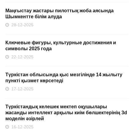
Маңғыстау жастары пилоттық жоба аясында
Шымкентте білім алуда
28-12-2025
Ключевые фигуры, культурные достижения и
символы 2025 года
22-12-2025
Түркістан облысында қыс мезгілінде 14 жылыту
пункті қызмет көрсетеді
17-12-2025
Түркістандық келешек мектеп оқушылары
жасанды интеллект арқылы киім бөлшектерінің 3d
моделін әзірлей
16-12-2025