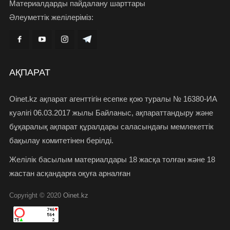
Материалдарды пайдалану шарттары
Әлеуметтік желілеріміз:
АҚПАРАТ
Oinet.kz ақпарат агенттігін есепке қою туралы № 16380-ИА
куәлігі 06.03.2017 жылы Байланыс, ақпараттандыру және
бұқаралық ақпарат құралдары саласындағы мемлекеттік
бақылау комитетінен берілді.
Желілік басылым материалдары 18 жасқа толған және 18
жастан асқандарға оқуға арналған
Copyright © 2020
Oinet.kz