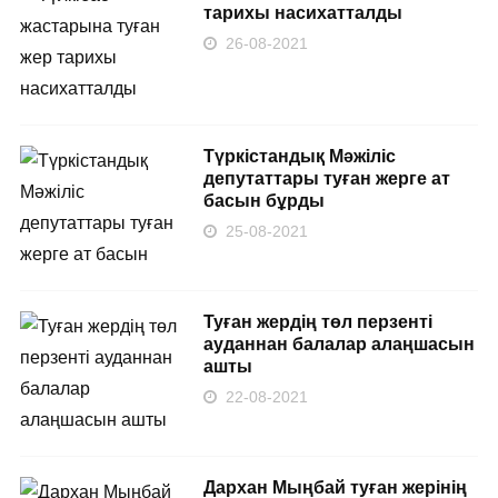
тарихы насихатталды
26-08-2021
Түркістандық Мәжіліс
депутаттары туған жерге ат
басын бұрды
25-08-2021
Туған жердің төл перзенті
ауданнан балалар алаңшасын
ашты
22-08-2021
Дархан Мыңбай туған жерінің