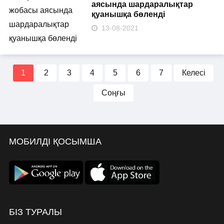
аясында шардаралықтар
қуанышқа бөленді
13-08-2021
1
2
3
4
5
6
7
Келесі
Соңғы
МОБИЛДІ ҚОСЫМША
БІЗ ТУРАЛЫ