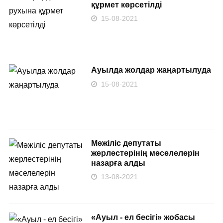
құрмет көрсетілді
15-08-2021
Ауылда жолдар жаңартылуда
15-08-2021
Мәжіліс депутаты
жерлестерінің мәселелерін
назарға алды
13-08-2021
«Ауыл - ел бесігі» жобасы