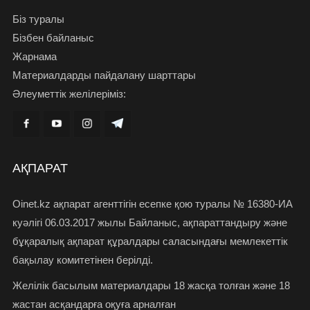
Біз туралы
Бізбен байланыс
Жарнама
Материалдарды пайдалану шарттары
Әлеуметтік желілеріміз:
АҚПАРАТ
Oinet.kz ақпарат агенттігін есепке қою туралы № 16380-ИА
куәлігі 06.03.2017 жылы Байланыс, ақпараттандыру және
бұқаралық ақпарат құралдары саласындағы мемлекеттік
бақылау комитетінен берілді.
Желілік басылым материалдары 18 жасқа толған және 18
жастан асқандарға оқуға арналған