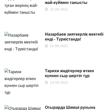
жай-күйімен танысты
21-08-2021
Назарбаев зияткерлік мектебі
енді - Түркістанда!
21-08-2021
Тарихи жәдігерлер өткен
күннен сыр шертіп тұр
19-08-2021
Отырарда Шәмші рухына