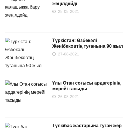
жеңілдейді
28-08-2021
Түркістан: Өзбекәлі
Жәнібековтің туғанына 90 жыл
27-08-2021
Ұлы Отан соғысы ардагерінің
мерейі тасыды
26-08-2021
Түлкібас жастарына туған жер