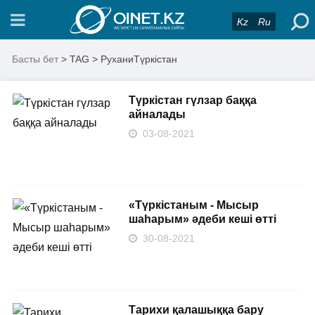
Kz
Ru
Басты бет
> TAG > РуханиТүркістан
Түркістан гүлзар баққа
айналады
03-08-2021
«Түркістаным - Мысыр
шаһарым» әдеби кеші өтті
30-08-2021
Тарихи қалашыққа бару