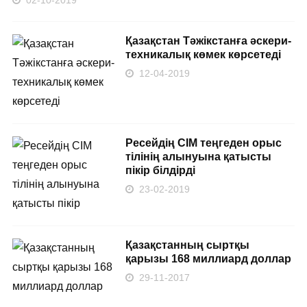
Қазақстан Тәжікстанға әскери-
техникалық көмек көрсетеді
12-04-2019
Ресейдің СІМ теңгеден орыс
тілінің алынуына қатысты
пікір білдірді
23-02-2019
Қазақстанның сыртқы
қарызы 168 миллиард доллар
29-11-2017