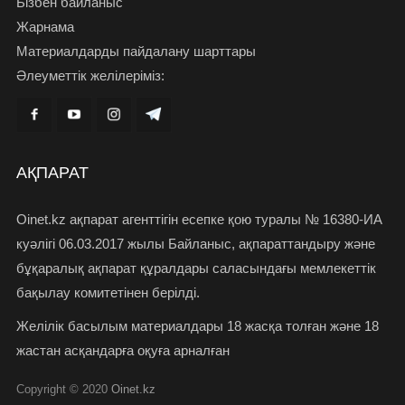
Бізбен байланыс
Жарнама
Материалдарды пайдалану шарттары
Әлеуметтік желілеріміз:
АҚПАРАТ
Oinet.kz ақпарат агенттігін есепке қою туралы № 16380-ИА
куәлігі 06.03.2017 жылы Байланыс, ақпараттандыру және
бұқаралық ақпарат құралдары саласындағы мемлекеттік
бақылау комитетінен берілді.
Желілік басылым материалдары 18 жасқа толған және 18
жастан асқандарға оқуға арналған
Copyright © 2020
Oinet.kz