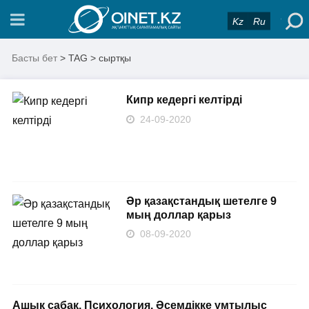
Kz
Ru
Басты бет
> TAG > сыртқы
Кипр кедергі келтірді
24-09-2020
Әр қазақстандық шетелге 9
мың доллар қарыз
08-09-2020
Ашық сабақ. Психология. Әсемдікке ұмтылыс