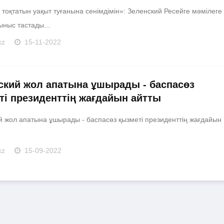
тоқтатын уақыт туғанына сенімдімін»: Зеленский Ресейге мәмілеге
ыныс тастады...
kz
15-11-2022
ский жол апатына ұшырады - баспасөз
ті президенттің жағдайын айтты
й жол апатына ұшырады - баспасөз қызметі президенттің жағдайын
kz
15-09-2022