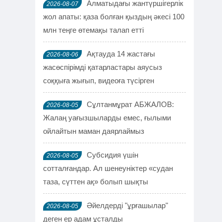
Алматыдағы жантүршігерлік
2026-08-07
жол апаты: қаза болған қыздың әкесі 100
млн теңге өтемақы талап етті
Ақтауда 14 жастағы
2026-08-06
жасөспірімді қатарластары аяусыз
соққыға жығып, видеоға түсірген
Сұлтанмұрат АБЖАЛОВ:
2026-08-05
Жалаң уағызшыларды емес, ғылыми
ойлайтын маман даярлаймыз
Субсидия үшін
2026-08-05
сотталғандар. Ал шенеуніктер «судан
таза, сүттен ақ» болып шықты
Әйелдерді "ұрғашылар"
2026-08-05
деген ер адам ұсталды