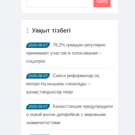
Уақыт тізбегі
78,2% граждан регулярно
2026-08-07
принимают участие в голосовании –
соцопрос
Саяси реформалар оң
2026-08-07
өзгерістің нышаны саналады –
қазақстандықтар пікірі
Казахстанцев предупредили
2026-08-07
о новой волне дипфейков с мировыми
знаменитостями