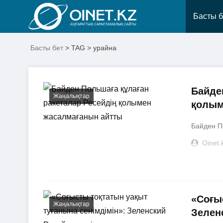
Басты б
Басты бет
> TAG > урайна
Байде
Жаңалықтар
қолым
Байден П
Oinet.
«Соғы
Жаңалықтар
Зелен