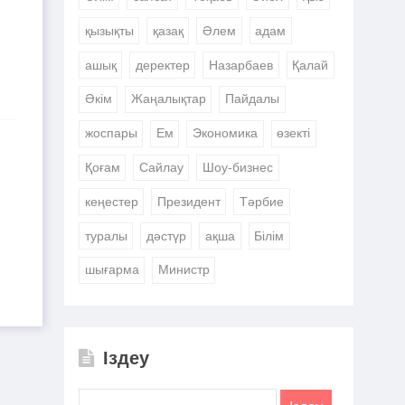
қызықты
қазақ
Әлем
адам
ашық
деректер
Назарбаев
Қалай
Әкім
Жаңалықтар
Пайдалы
жоспары
Ем
Экономика
өзекті
Қоғам
Сайлау
Шоу-бизнес
кеңестер
Президент
Тәрбие
туралы
дәстүр
ақша
Білім
шығарма
Министр
Іздеу