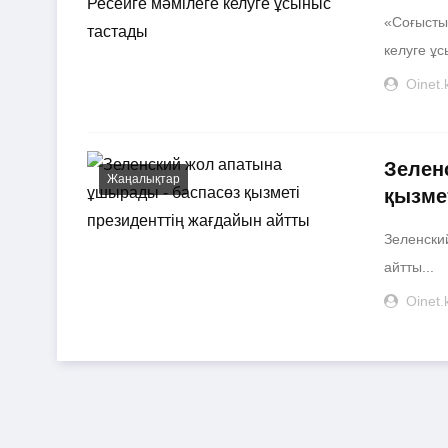
«Соғысты 
келуге ұс
Oinet.
Зелен
Жаңалықтар
қызме
Зеленски
айтты...
Oinet.