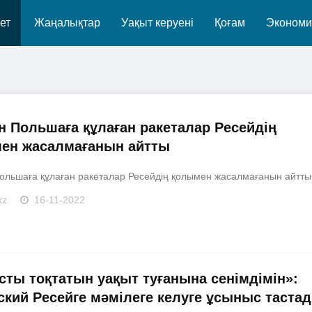
ет
Жаңалықтар
Уақыт керуені
Қоғам
Экономи
н Польшаға құлаған ракеталар Ресейдің
ен жасалмағанын айтты
ольшаға құлаған ракеталар Ресейдің қолымен жасалмағанын айтты.
kz
16-11-2022
сты тоқтатын уақыт туғанына сенімдімін»:
ский Ресейге мәмілеге келуге ұсыныс таста