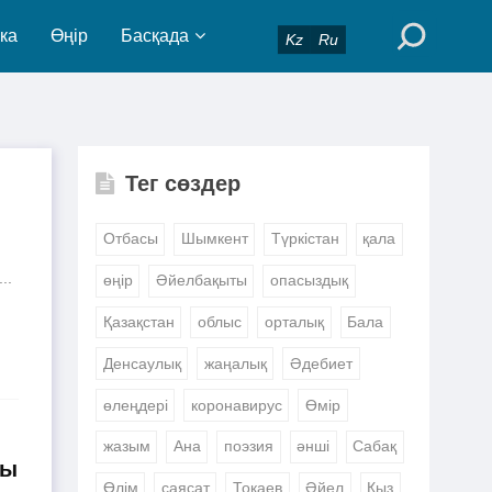
ка
Өңір
Басқада
Kz
Ru
Тег сөздер
Отбасы
Шымкент
Түркістан
қала
..
өңір
Әйелбақыты
опасыздық
Қазақстан
облыс
орталық
Бала
Денсаулық
жаңалық
Әдебиет
өлеңдері
коронавирус
Өмір
жазым
Ана
поэзия
әнші
Сабақ
ды
Өлім
саясат
Тоқаев
Әйел
Қыз