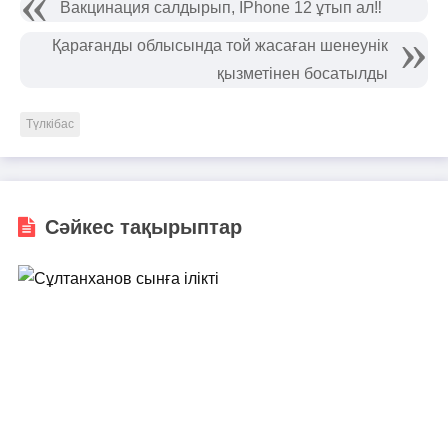
Вакцинация салдырып, IPhone 12 ұтып ал‼️
Қарағанды облысында той жасаған шенеунік
қызметінен босатылды
Түлкібас
Сәйкес тақырыптар