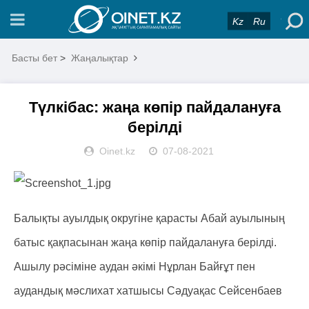
Kz
Ru
Басты бет
>
Жаңалықтар
Түлкібас: жаңа көпір пайдалануға
берілді
Oinet.kz
07-08-2021
Балықты ауылдық округіне қарасты Абай ауылының
батыс қақпасынан жаңа көпір пайдалануға берілді.
Ашылу рәсіміне аудан әкімі Нұрлан Байғұт пен
аудандық мәслихат хатшысы Сәдуақас Сейсенбаев