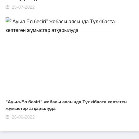
25-07-2022
"Ауыл-Ел бесігі" жобасы аясында Түлкібаста көптеген
жұмыстар атқарылуда
26-06-2022