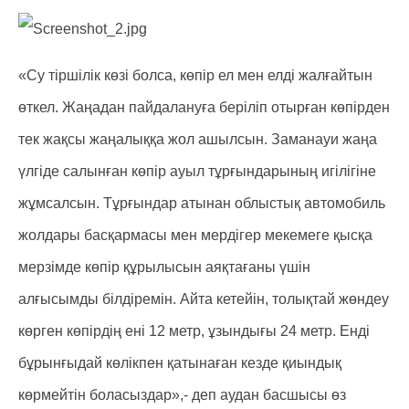
«Су тіршілік көзі болса, көпір ел мен елді жалғайтын
өткел. Жаңадан пайдалануға беріліп отырған көпірден
тек жақсы жаңалыққа жол ашылсын. Заманауи жаңа
үлгіде салынған көпір ауыл тұрғындарының игілігіне
жұмсалсын. Тұрғындар атынан облыстық автомобиль
жолдары басқармасы мен мердігер мекемеге қысқа
мерзімде көпір құрылысын аяқтағаны үшін
алғысымды білдіремін. Айта кетейін, толықтай жөндеу
көрген көпірдің ені 12 метр, ұзындығы 24 метр. Енді
бұрынғыдай көлікпен қатынаған кезде қиындық
көрмейтін боласыздар»,- деп аудан басшысы өз