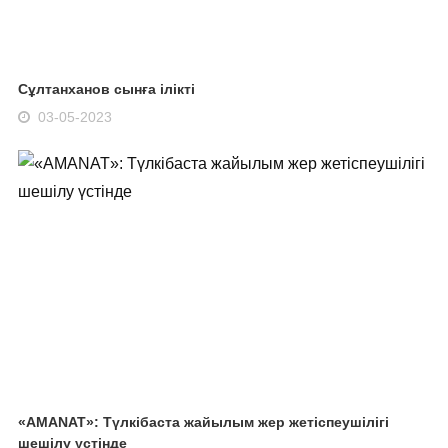
Сұлтанханов сынға ілікті
03-05-2023
«AMANAT»: Түлкібаста жайылым жер жетіспеушілігі
шешілу үстінде