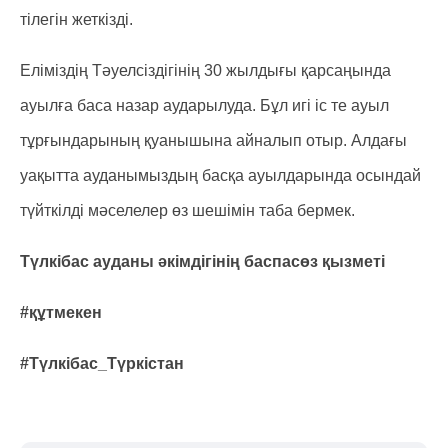
тілегін жеткізді.
Еліміздің Тәуелсіздігінің 30 жылдығы қарсаңында
ауылға баса назар аударылуда. Бұл игі іс те ауыл
тұрғындарының қуанышына айналып отыр. Алдағы
уақытта ауданымыздың басқа ауылдарында осындай
түйткілді мәселелер өз шешімін таба бермек.
Түлкібас ауданы әкімдігінің баспасөз қызметі
#құтмекен
#Түлкібас_Түркістан