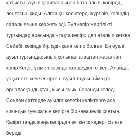
қатысты. Ауыл қарияларынан бата алып, көпірдің
лентасын қиды. Алғашқы көліктерді жүргізіп, көпірдің
сапалылғына көз жеткізді. Бұл көпір жергілікті
тұрғындар арасында «тақта көпір» деп аталып кеткен.
Себебі, кезінде бір іздік қана көпір болған. Ең әуелі
ауыл тұрғындарының қолынан ағаштан жасалған
көпір Кеңес үкіметі кезінде жөндеуден өткен. Алайда,
уақыт өте келе ескірген. Ауыл таулы аймақта
орналасқандықтан, қысы суық, боранды келеді.
Сондай сәттерде ауылға келетін көліктерге аса
қиындық туғызатын көпірге бір ғана көлік сиятын.
Қазіргі таңда жаңа көпірден екі көлік кедергісіз өте
береді.