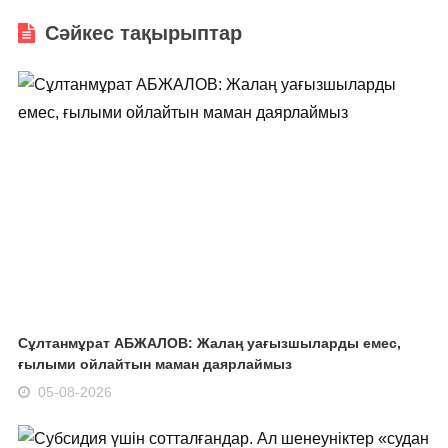
Сәйкес тақырыптар
Сұлтанмұрат АБЖАЛОВ: Жалаң уағызшыларды емес,
ғылыми ойлайтын маман даярлаймыз
05-08-2026