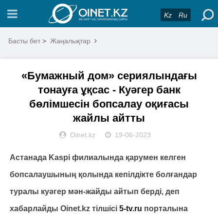
Kz
Ru
Басты бет
>
Жаңалықтар
«Бумажный дом» сериялындағы
тонауға ұқсас - Куәгер банк
бөлімшесін бопсалау оқиғасы
жайлы айтты
Oinet.kz
19-06-2023
Астанада Kaspi филиалында қарумен келген
бопсалаушының қолында кепілдікте болғандар
туралы куәгер мән-жайды айтып берді, деп
хабарлайды Oinet.kz тілшісі
5-tv.ru
порталына