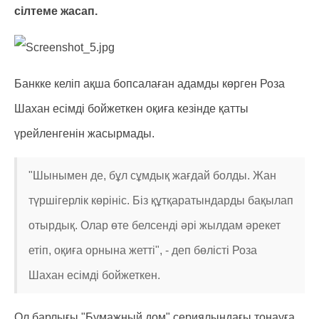
сілтеме жасап.
Банкке келіп ақша бопсалаған адамды көрген Роза
Шахан есімді бойжеткен оқиға кезінде қатты
үрейленгенін жасырмады.
"Шынымен де, бұл сұмдық жағдай болды. Жан
түршігерлік көрініс. Біз құтқаратындарды бақылап
отырдық. Олар өте белсенді әрі жылдам әрекет
етіп, оқиға орнына жетті", - деп бөлісті Роза
Шахан есімді бойжеткен.
Ол барлығы "Бумажный дом" сериялындағы тонауға