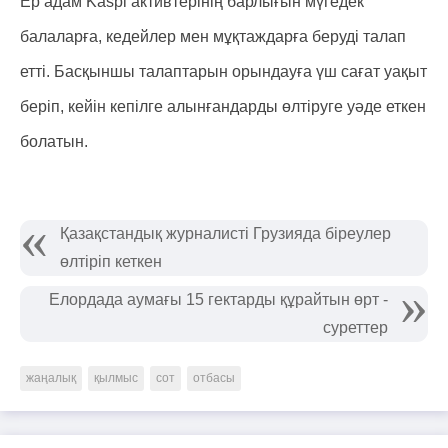
Ер адам Kaspi активтерінің барлығын мүгедек
балаларға, кедейлер мен мұқтаждарға беруді талап
етті. Басқыншы талаптарын орындауға үш сағат уақыт
беріп, кейін кепілге алынғандарды өлтіруге уәде еткен
болатын.
Қазақстандық журналисті Грузияда біреулер
өлтіріп кеткен
Елордада аумағы 15 гектарды құрайтын өрт -
суреттер
жаңалық
қылмыс
сот
отбасы