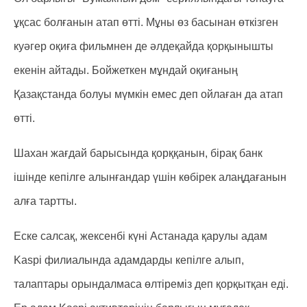
ұқсас болғанын атап өтті. Мұны өз басынан өткізген
куәгер оқиға фильмнен де әлдеқайда қорқынышты
екенін айтады. Бойжеткен мұндай оқиғаның
Қазақстанда болуы мүмкін емес деп ойлаған да атап
өтті.
Шахан жағдай барысында қорққанын, бірақ банк
ішінде кепілге алынғандар үшін көбірек алаңдағанын
алға тартты.
Еске салсақ, жексенбі күні Астанада қарулы адам
Kaspi филиалында адамдарды кепілге алып,
талаптары орындалмаса өлтіреміз деп қорқытқан еді.