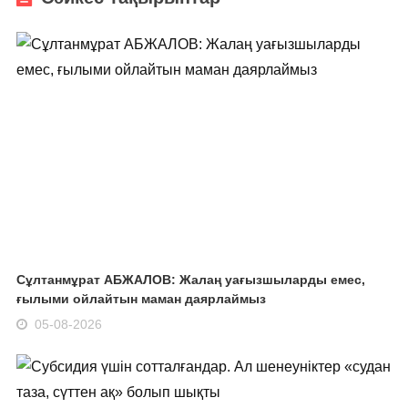
Сұлтанмұрат АБЖАЛОВ: Жалаң уағызшыларды емес,
ғылыми ойлайтын маман даярлаймыз
05-08-2026