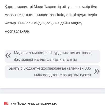
Қаржы министрі Мәди Такиевтің айтуынша, қазір бұл
мәселеге қатысты министрлік ішінде ішкі аудит жүріп
жатыр. Оны осы айдың соңына дейін аяқтау
жоспарланған.
Мәдениет министрлігі құрдымға кеткен қазақ
фильмдері жайлы шындықты айтты
Былтыр бюджетке жоспарланған көлемнен 335
миллиард теңге аз қаржы түскен
Сәйкес тақырыптар