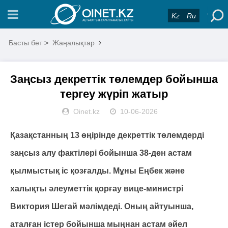
Kz
Ru
Басты бет
>
Жаңалықтар
Заңсыз декреттік төлемдер бойынша
тергеу жүріп жатыр
Oinet.kz
10-06-2026
Қазақстанның 13 өңірінде декреттік төлемдерді
заңсыз алу фактілері бойынша 38-ден астам
қылмыстық іс қозғалды. Мұны Еңбек және
халықты әлеуметтік қорғау вице-министрі
Виктория Шегай мәлімдеді. Оның айтуынша,
аталған істер бойынша мыңнан астам әйел