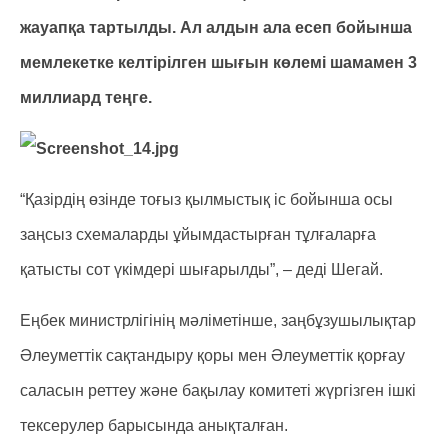
жауапқа тартылды. Ал алдын ала есеп бойынша
мемлекетке келтірілген шығын көлемі шамамен 3
миллиард теңге.
“Қазірдің өзінде тоғыз қылмыстық іс бойынша осы
заңсыз схемаларды ұйымдастырған тұлғаларға
қатысты сот үкімдері шығарылды”, – деді Шегай.
Еңбек министрлігінің мәліметінше, заңбұзушылықтар
Әлеуметтік сақтандыру қоры мен Әлеуметтік қорғау
саласын реттеу және бақылау комитеті жүргізген ішкі
тексерулер барысында анықталған.