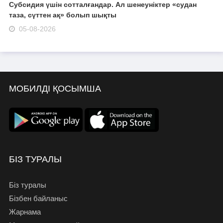
Субсидия үшін сотталғандар. Ал шенеуніктер «судан
таза, сүттен ақ» болып шықты
05-08-2026
МОБИЛДІ ҚОСЫМША
БІЗ ТУРАЛЫ
Біз туралы
Бізбен байланыс
Жарнама