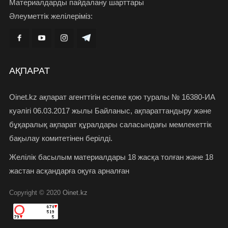
Материалдарды пайдалану шарттары
Әлеуметтік желілеріміз:
АҚПАРАТ
Oinet.kz ақпарат агенттігін есепке қою туралы № 16380-ИА
куәлігі 06.03.2017 жылы Байланыс, ақпараттандыру және
бұқаралық ақпарат құралдары саласындағы мемлекеттік
бақылау комитетінен берілді.
Желілік басылым материалдары 18 жасқа толған және 18
жастан асқандарға оқуға арналған
Copyright © 2020
Oinet.kz