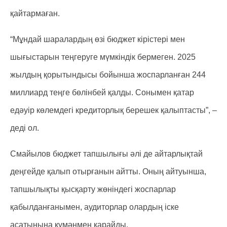
қайтармаған.
“Мұндай шаралардың өзі бюджет кірістері мен
шығыстарын теңгеруге мүмкіндік бермеген. 2025
жылдың қорытындысы бойынша жоспарланған 244
миллиард теңге бөлінбей қалды. Сонымен қатар
едәуір көлемдегі кредиторлық берешек қалыптасты”, –
деді ол.
Смайылов бюджет тапшылығы әлі де айтарлықтай
деңгейде қалып отырғанын айтты. Оның айтуынша,
тапшылықты қысқарту жөніндегі жоспарлар
қабылданғанымен, аудиторлар олардың іске
асатынына күмәнмен қарайды.