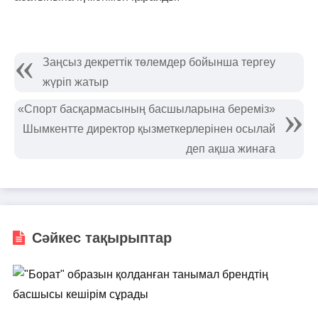
Заңсыз декреттік төлемдер бойынша тергеу
жүріп жатыр
«Спорт басқармасының басшыларына береміз»
Шымкентте директор қызметкерлерінен осылай
деп ақша жинаға
Сәйкес тақырыптар