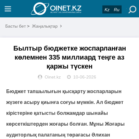
Kz
Ru
Басты бет
>
Жаңалықтар
Былтыр бюджетке жоспарланған
көлемнен 335 миллиард теңге аз
қаржы түскен
Oinet.kz
10-06-2026
Бюджет тапшылығын қысқарту жоспарларын
жүзеге асыру қиынға соғуы мүмкін. Ал бюджет
кірістеріне қатысты болжамдар шынайы
көрсеткіштерден жоғары болған. Мұны Жоғары
аудиторлық палатаның төрағасы Әлихан