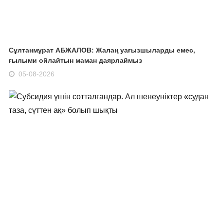
Сұлтанмұрат АБЖАЛОВ: Жалаң уағызшыларды емес,
ғылыми ойлайтын маман даярлаймыз
05-08-2026