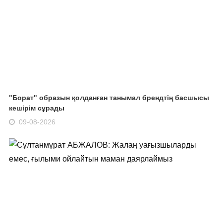
"Борат" образын қолданған танымал брендтің басшысы
кешірім сұрады
09-08-2026