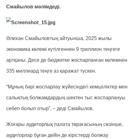
Смайылов мәлімдеді.
Әлихан Смайыловтың айтуынша, 2025 жылы
экономика көлемі күтілгеннен 9 триллион теңгеге
артқаны. Десе де бюджетке жоспарланған көлемнен
335 миллиард теңге аз қаражат түскен.
“Мұның бәрі жоспарлау жүйесіндегі кемшіліктер мен
салықтық болжамдардың шектен тыс жоспарлануы
себеп болып отыр”, – деді Смайылов.
Жоғары аудиторлық палата төрағасының сөзінше,
аудиторлар бұған дейін де кірістерді болжау