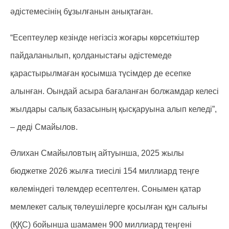
әдістемесінің бұзылғанын анықтаған.
“Есептеулер кезінде негізсіз жоғары көрсеткіштер
пайдаланылып, қолданыстағы әдістемеде
қарастырылмаған қосымша түсімдер де есепке
алынған. Оындай асыра бағаланған болжамдар келесі
жылдары салық базасының қысқаруына алып келеді”,
– деді Смайылов.
Әлихан Смайыловтың айтуынша, 2025 жылы
бюджетке 2026 жылға тиесілі 154 миллиард теңге
көлеміндегі төлемдер есептелген. Сонымен қатар
мемлекет салық төлеушілерге қосылған құн салығы
(ҚҚС) бойынша шамамен 900 миллиард теңгені