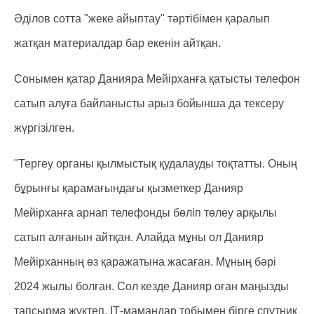
Әділов сотта "жеке айыптау" тәртібімен қаралып
жатқан материалдар бар екенін айтқан.
Сонымен қатар Данияра Мейірханға қатысты телефон
сатып алуға байланысты арыз бойынша да тексеру
жүргізілген.
"Тергеу органы қылмыстық қудалауды тоқтатты. Оның
бұрынғы қарамағындағы қызметкер Данияр
Мейірханға арнап телефонды бөліп төлеу арқылы
сатып алғанын айтқан. Алайда мұны ол Данияр
Мейірханның өз қаражатына жасаған. Мұның бәрі
2024 жылы болған. Сол кезде Данияр оған маңызды
тапсырма жүктеп, ІТ-мамандар тобымен бірге спутник