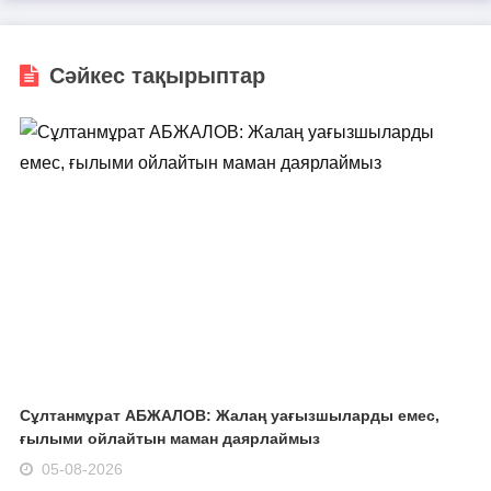
Сәйкес тақырыптар
Сұлтанмұрат АБЖАЛОВ: Жалаң уағызшыларды емес,
ғылыми ойлайтын маман даярлаймыз
05-08-2026