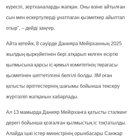
күресіп, зертханаларды жапқан. Оны өзіне айтылған
сын мен ескертулерді ұнатпаған қызметкер айыптап
отыр", – дейді заңгер.
Айта кетейік, 8 сәуірде Данияра Мейірханның 2025
жылдың қыркүйегінен бері атқарып келген есірткі
қылмысына қарсы іс-қимыл комитетінің төрағасы
қызметінен шеттетілгені белгілі болды. ІІМ оған
қатысты әріптестерінің шағымы бойынша тексеру
жүргізіліп жатқанын хабарлады.
Ал 13 мамырда Данияр Мейірханға қатысты сталкинг
дерегі бойынша қозғалған қылмыстық іс тоқтатылды.
Алайда ішкі істер министрінің орынбасары Санжар