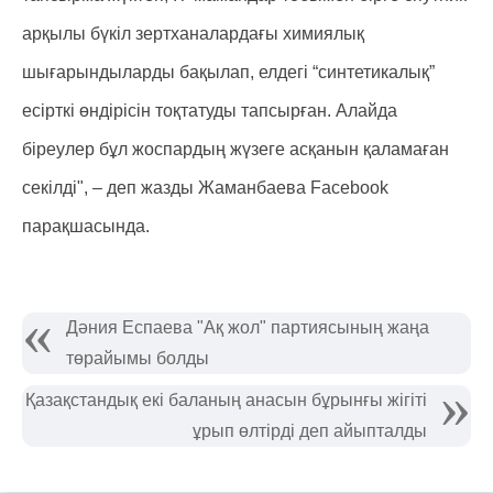
арқылы бүкіл зертханалардағы химиялық
шығарындыларды бақылап, елдегі “синтетикалық”
есірткі өндірісін тоқтатуды тапсырған. Алайда
біреулер бұл жоспардың жүзеге асқанын қаламаған
секілді", – деп жазды Жаманбаева Facebook
парақшасында.
Дәния Еспаева "Ақ жол" партиясының жаңа
төрайымы болды
Қазақстандық екі баланың анасын бұрынғы жігіті
ұрып өлтірді деп айыпталды