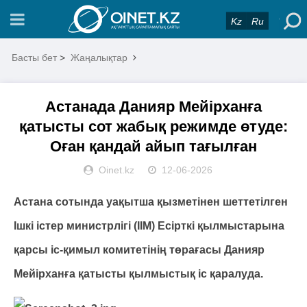
Kz
Ru
Басты бет
>
Жаңалықтар
Астанада Данияр Мейірханға
қатысты сот жабық режимде өтуде:
Оған қандай айып тағылған
Oinet.kz
12-06-2026
Астана сотында уақытша қызметінен шеттетілген
Ішкі істер министрлігі (ІІМ) Есірткі қылмыстарына
қарсы іс-қимыл комитетінің төрағасы Данияр
Мейірханға қатысты қылмыстық іс қаралуда.