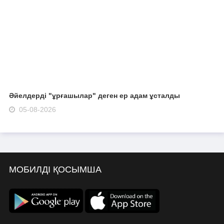
Әйелдерді "ұрғашылар" деген ер адам ұсталды
05-08-2026
МОБИЛДІ ҚОСЫМША