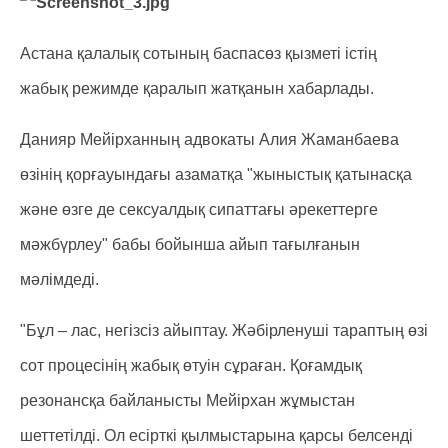
Астана қалалық сотының баспасөз қызметі істің
жабық режимде қаралып жатқанын хабарлады.
Данияр Мейірханның адвокаты Алия Жаманбаева
өзінің қорғауындағы азаматқа "жыныстық қатынасқа
және өзге де сексуалдық сипаттағы әрекеттерге
мәжбүрлеу" бабы бойынша айып тағылғанын
мәлімдеді.
"Бұл – лас, негізсіз айыптау. Жәбірленуші тараптың өзі
сот процесінің жабық өтуін сұраған. Қоғамдық
резонансқа байланысты Мейірхан жұмыстан
шеттетілді. Ол есірткі қылмыстарына қарсы белсенді