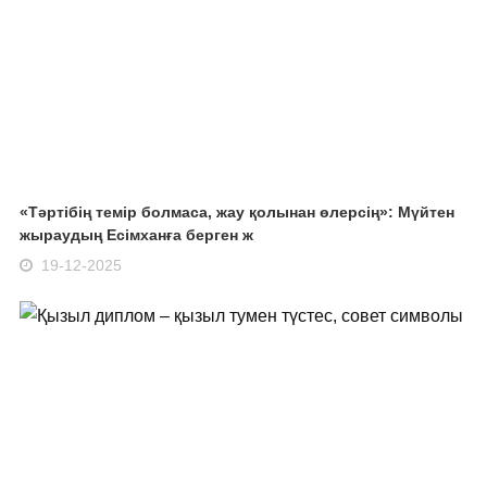
«Тәртібің темір болмаса, жау қолынан өлерсің»: Мүйтен
жыраудың Есімханға берген ж
19-12-2025