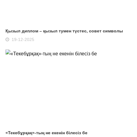
Қызыл диплом – қызыл тумен түстес, совет символы
19-12-2025
«Текебұрқақ»-тың не екенін білесіз бе