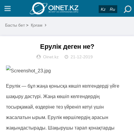
Kz
Ru
Басты бет
>
Қоғам
Ерулік деген не?
Oinet.kz
21-12-2019
Ерулік — бұл жаңа қонысқа көшіп келгендерді үйге
шақыру дәстүрі. Жаңа көшіп келгендердің
тосырқамай, өздеріне тез үйреніп кетуі үшін
жасалатын ырым. Ерулік көршілердің арасын
жақындастырады. Шақырушы тарап қонақтарды