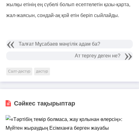
жылқы етінің ең сүбелі болып есептелетін қазы-қарта,
жал-жаясын, сондай-ақ қой етін беріп сыйлайды.
Талғат Мұсабаев мәңгілік адам ба?
Ат тергеу деген не?
Салт-дәстүр
дәстүр
Сәйкес тақырыптар