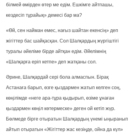
білмей өмірден өтер ме едім. Ешкімге айтпашы,
кездесіп тұрайық» демесі бар ма?
«Өй, сен найман емес, нағыз шайтан екенсің» деп
жігіттер бас шайқасқан. Сол Шалқардың жүргіштігі
туралы әйеліме бірде айтқан едім. Әйелімнің
«Шалқарға еріп кетпе» деп жатқаны сол.
Әрине, Шалқардай сері бола алмаспын. Бірақ
Астанаға барып, өзге қыздармен жатып келген соң,
көңілімде «неге ара-тұра қыдырып, өзіме ұнаған
қыздармен көңіл көтермеске» деген ой кетіп жүр.
Бөлмеде бірге отыратын Шалқардың үнемі ыңыранып
айтып отыратын «Жігіттер жас кезіңде, ойна да күл»