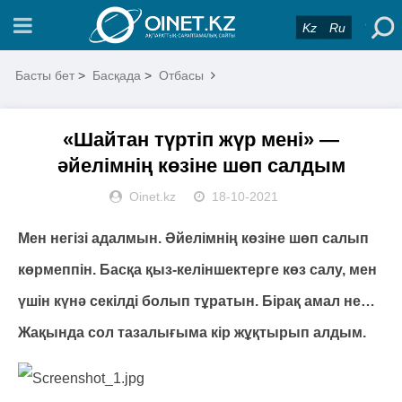
Kz
Ru
Басты бет
>
Басқада
>
Отбасы
«Шайтан түртіп жүр мені» —
әйелімнің көзіне шөп салдым
Oinet.kz
18-10-2021
Мен негізі адалмын. Әйелімнің көзіне шөп салып
көрмеппін. Басқа қыз-келіншектерге көз салу, мен
үшін күнә секілді болып тұратын. Бірақ амал не…
Жақында сол тазалығыма кір жұқтырып алдым.