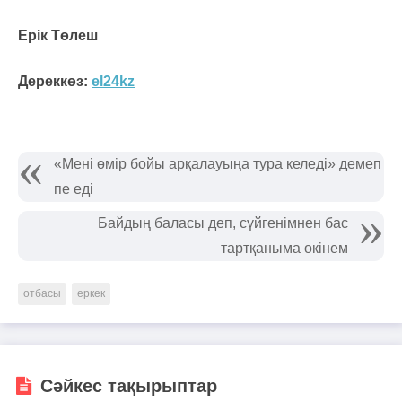
Ерік Төлеш
Дереккөз:
el24kz
«Мені өмір бойы арқалауыңа тура келеді» демеп
пе еді
Байдың баласы деп, сүйгенімнен бас
тартқаныма өкінем
отбасы
еркек
Сәйкес тақырыптар