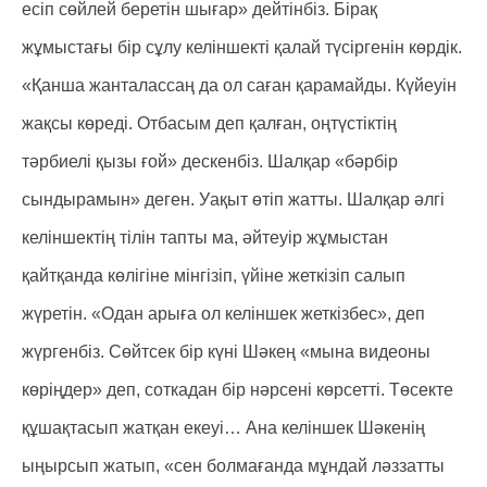
есіп сөйлей беретін шығар» дейтінбіз. Бірақ
жұмыстағы бір сұлу келіншекті қалай түсіргенін көрдік.
«Қанша жанталассаң да ол саған қарамайды. Күйеуін
жақсы көреді. Отбасым деп қалған, оңтүстіктің
тәрбиелі қызы ғой» дескенбіз. Шалқар «бәрбір
сындырамын» деген. Уақыт өтіп жатты. Шалқар әлгі
келіншектің тілін тапты ма, әйтеуір жұмыстан
қайтқанда көлігіне мінгізіп, үйіне жеткізіп салып
жүретін. «Одан арыға ол келіншек жеткізбес», деп
жүргенбіз. Сөйтсек бір күні Шәкең «мына видеоны
көріңдер» деп, соткадан бір нәрсені көрсетті. Төсекте
құшақтасып жатқан екеуі… Ана келіншек Шәкенің
ыңырсып жатып, «сен болмағанда мұндай ләззатты