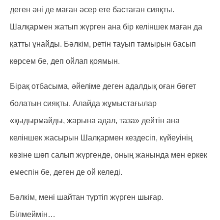
деген әні де маған әсер ете бастаған сияқты.
Шалқармен жатып жүрген ана бір келіншек маған да
қатты ұнайды. Бәлкім, ретін тауып тамырын басып
көрсем бе, деп ойлап қоямын.
Бірақ отбасыма, әйеліме деген адалдық оған бөгет
болатын сияқты. Алайда жұмыстағылар
«қыдырмайды, жарына адал, таза» дейтін ана
келіншек жасырын Шалқармен кездесіп, күйеуінің
көзіне шөп салып жүргенде, оның жанында мен еркек
емеспін бе, деген де ой келеді.
Бәлкім, мені шайтан түртіп жүрген шығар.
Білмеймін…