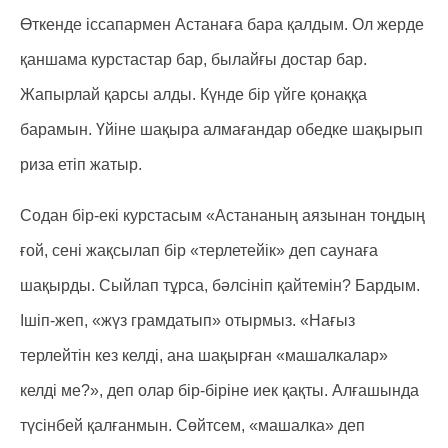
Өткенде іссапармен Астанаға бара қалдым. Ол жерде
қаншама курстастар бар, былайғы достар бар.
Жапырлай қарсы алды. Күнде бір үйге қонаққа
барамын. Үйіне шақыра алмағандар обедке шақырып
риза етіп жатыр.
Содан бір-екі курстасым «Астананың аязынан тоңдың
ғой, сені жақсылап бір «терлетейік» деп саунаға
шақырды. Сыйлап тұрса, бәлсініп қайтемін? Бардым.
Ішіп-жеп, «жүз грамдатып» отырмыз. «Нағыз
терлейтін кез келді, ана шақырған «машалкалар»
келді ме?», деп олар бір-біріне иек қақты. Алғашында
түсінбей қалғанмын. Сөйтсем, «машалка» деп