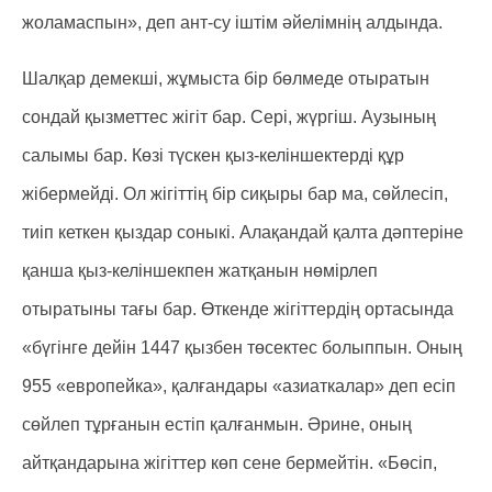
жоламаспын», деп ант-су іштім әйелімнің алдында.
Шалқар демекші, жұмыста бір бөлмеде отыратын
сондай қызметтес жігіт бар. Сері, жүргіш. Аузының
салымы бар. Көзі түскен қыз-келіншектерді құр
жібермейді. Ол жігіттің бір сиқыры бар ма, сөйлесіп,
тиіп кеткен қыздар соныкі. Алақандай қалта дәптеріне
қанша қыз-келіншекпен жатқанын нөмірлеп
отыратыны тағы бар. Өткенде жігіттердің ортасында
«бүгінге дейін 1447 қызбен төсектес болыппын. Оның
955 «европейка», қалғандары «азиаткалар» деп есіп
сөйлеп тұрғанын естіп қалғанмын. Әрине, оның
айтқандарына жігіттер көп сене бермейтін. «Бөсіп,