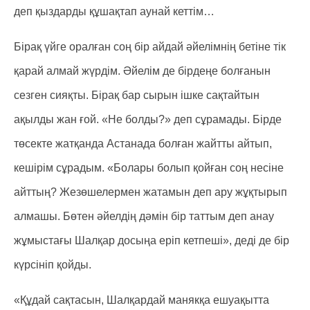
деп қыздарды құшақтап аунай кеттім…
Бірақ үйге оралған соң бір айдай әйелімнің бетіне тік
қарай алмай жүрдім. Әйелім де бірдеңе болғанын
сезген сияқты. Бірақ бар сырын ішке сақтайтын
ақылды жан ғой. «Не болды?» деп сұрамады. Бірде
төсекте жатқанда Астанада болған жайтты айтып,
кешірім сұрадым. «Болары болып қойған соң несіне
айттың? Жезөшелермен жатамын деп ару жұқтырып
алмашы. Бөтен әйелдің дәмін бір таттым деп анау
жұмыстағы Шалқар досыңа еріп кетпеші», деді де бір
күрсініп қойды.
«Құдай сақтасын, Шалқардай манякқа ешуақытта