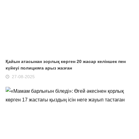
Қайын атасынан зорлық көрген 20 жасар келіншек пен
күйеуі полицияға арыз жазған
27-08-2025