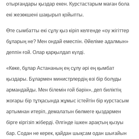
отырғандары қыздар екен. Курстастарым маған бола
екі жезөкшені шақырып қойыпты.
Өте сымбатты екі сұлу қыз кіріп келгенде «оу жігіттер
бұларың не? Мен ондай емеспін. Әйеліме адалмын»
деппін ғой. Олар қарқылдап күлді.
«Көке, бұлар Астананың ең сұлу әрі ең қымбат
қыздары. Бұлармен министрлердің өзі бір болуды
армандайды. Мен білемін ғой бәрін», деп биліктің
жоғары бір тұтқасында жұмыс істейтін бір курстасым
артымнан итеріп, демалатын бөлмеге қыздармен
бірге кіргізіп жіберді. Әлгінде ішкен арақтың қызуы
бар. Содан не керек, қайдан шықсам одан шығайын