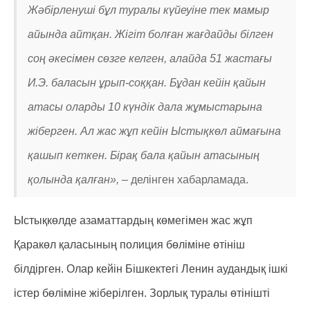
Жәбірленуші бұл туралы күйеуіне тек мамыр
айында айтқан. Жігіт болған жағдайды білген
соң әкесімен сөзге келген, алайда 51 жастағы
И.Э. баласын ұрып-соққан. Бұдан кейін қайын
атасы оларды 10 күндік дала жұмыстарына
жіберген. Ал жас жұп кейін Ыстықкөл аймағына
қашып кеткен. Бірақ бала қайын атасының
қолында қалған», –
делінген хабарламада.
Ыстықкөлде азаматтардың көмегімен жас жұп
Қаракөл қаласының полиция бөліміне өтініш
білдірген. Олар кейін Бішкектегі Ленин аудандық ішкі
істер бөліміне жіберілген. Зорлық туралы өтінішті