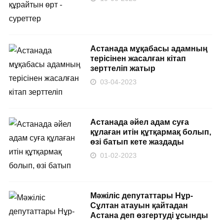
Астанада мұқабасы адамның
терісінен жасалған кітап
зерттеліп жатыр
03-04-2023
Астанада әйел адам суға
құлаған итін құтқармақ болып,
өзі батып кете жаздады
01-02-2023
Мәжіліс депутаттары Нұр-
Сұлтан атауын қайтадан
Астана деп өзгертуді ұсынды