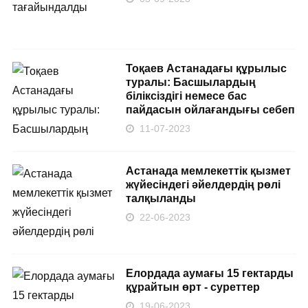
Тоқаев Астанадағы құрылыс
туралы: Басшылардың
біліксіздігі немесе бас
пайдасын ойлағандығы себеп
11-07-2023
Астанада мемлекеттік қызмет
жүйесіндегі әйелдердің рөлі
талқыланды
22-06-2023
Елордада аумағы 15 гектарды
құрайтын өрт - суреттер
19-06-2023