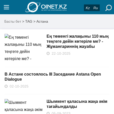
Kz
Ru
Басты бет
> TAG > Астана
Ең төменгі жалақыны 110 мың
теңгеге дейін көтеріле ме? -
Жұманғариннің жауабы
22-10-2025
В Астане состоялось III Заседание Astana Open
Dialogue
02-10-2025
Шымкент қаласына жаңа әкім
тағайындалды
05-09-2023