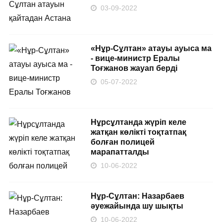
03-09-2022
«Нұр-Сұлтан» атауы ауыса ма
- вице-министр Ералы
Тоғжанов жауап берді
05-07-2022
Нұрсұлтанда жүріп келе
жатқан көлікті тоқтатпақ
болған полицей
марапатталды
10-06-2022
Нұр-Сұлтан: Назарбаев
әуежайында шу шықты
10-06-2022