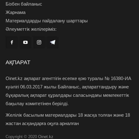
Бізбен байланыс
Жарнама
Материалдарды пайдалану шарттары
Әлеуметтік желілеріміз:
АҚПАРАТ
Oinet.kz ақпарат агенттігін есепке қою туралы № 16380-ИА
куәлігі 06.03.2017 жылы Байланыс, ақпараттандыру және
бұқаралық ақпарат құралдары саласындағы мемлекеттік
бақылау комитетінен берілді.
Желілік басылым материалдары 18 жасқа толған және 18
жастан асқандарға оқуға арналған
Copyright © 2020
Oinet.kz