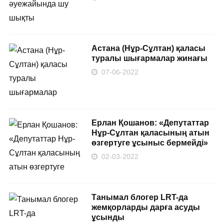
Астана (Нұр-Сұлтан) қаласы
туралы шығармалар жинағы
07-06-2022
Ерлан Қошанов: «Депутаттар
Нұр-Сұлтан қаласының атын
өзгертуге ұсыныс бермейді»
02-03-2022
Танымал блогер LRT-да
жемқорларды дарға асуды
ұсынды