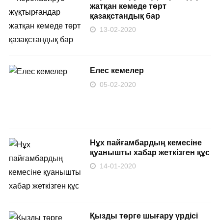
жатқан кемеде төрт
қазақстандық бар
13-02-2020
Елес кемелер
05-02-2020
Нұх пайғамбардың кемесіне
қуанышты хабар жеткізген құс
14-01-2020
Қызды төрге шығару үрдісі