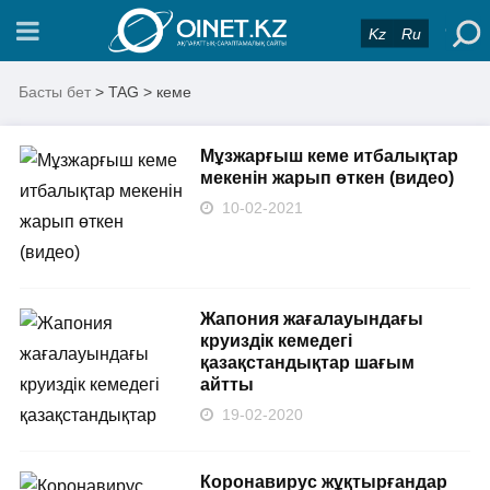
Kz
Ru
Басты бет
> TAG > кеме
Мұзжарғыш кеме итбалықтар
мекенін жарып өткен (видео)
10-02-2021
Жапония жағалауындағы
круиздік кемедегі
қазақстандықтар шағым
айтты
19-02-2020
Коронавирус жұқтырғандар