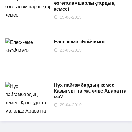
өзгеғаламшарлықтардың
кемесі
19-06-2019
Елес-кеме «Бэйчимо»
23-05-2019
Нұх пайғамбардың кемесі
Қазығұрт та ма, әлде Араратта
ма?
29-04-2010