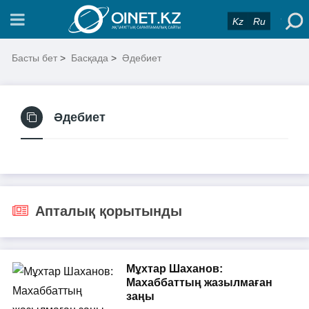
Kz
Ru
Басты бет
>
Басқада
>
Әдебиет
Әдебиет
Апталық қорытынды
Мұхтар Шаханов:
Махаббаттың жазылмаған
заңы