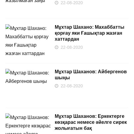
22-08-2020
Мұхтар Шахано: Махаббатты
қорғау яки Ғашықтар жазған
хаттардан
22-08-2020
Мұхтар Шаханов: Айбергенов
шыңы
22-08-2020
Мұхтар Шаханов: Еркектерге
көзқарас немесе әйелге сирек
жолығатын бақ