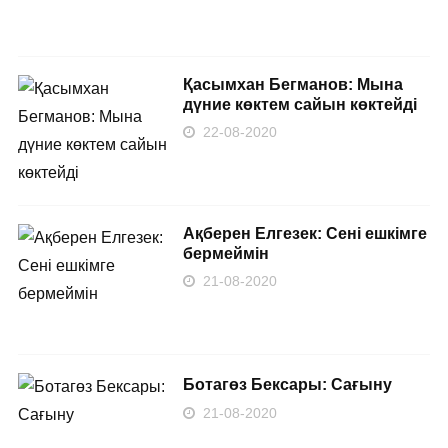
Қасымхан Бегманов: Мына
дүние көктем сайын көктейді
22-08-2020
Ақберен Елгезек: Сені ешкімге
бермеймін
21-08-2020
Ботагөз Бексары: Сағыну
21-08-2020