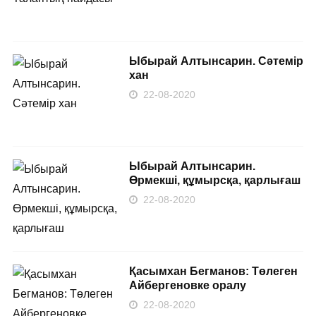
Ыбырай Алтынсарин. Сәтемір
хан
22-08-2020
Ыбырай Алтынсарин.
Өрмекші, құмырсқа, қарлығаш
22-08-2020
Қасымхан Бегманов: Төлеген
Айбергеновке оралу
22-08-2020