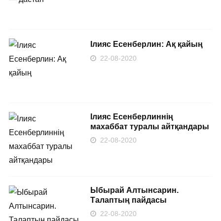
Ілияс Есенберлин: Ақ қайың
22-08-2020
Ілияс Есенберлиннің
махаббат туралы айтқандары
22-08-2020
Ыбырай Алтынсарин.
Талаптың пайдасы
22-08-2020