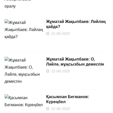
Жұматай Жақыпбаев: Ләйләң
қайда?
22-08-2020
Жұматай Жақыпбаев: О,
Ләйлә, мұңсызбын демеспін
22-08-2020
Қасымхан Бегманов:
Күреңбел
22-08-2020