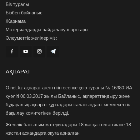
Біз туралы
Бізбен байланыс
Жарнама
Материалдарды пайдалану шарттары
Әлеуметтік желілеріміз:
АҚПАРАТ
Oinet.kz ақпарат агенттігін есепке қою туралы № 16380-ИА
куәлігі 06.03.2017 жылы Байланыс, ақпараттандыру және
бұқаралық ақпарат құралдары саласындағы мемлекеттік
бақылау комитетінен берілді.
Желілік басылым материалдары 18 жасқа толған және 18
жастан асқандарға оқуға арналған