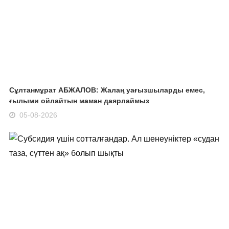
Сұлтанмұрат АБЖАЛОВ: Жалаң уағызшыларды емес,
ғылыми ойлайтын маман даярлаймыз
05-08-2026