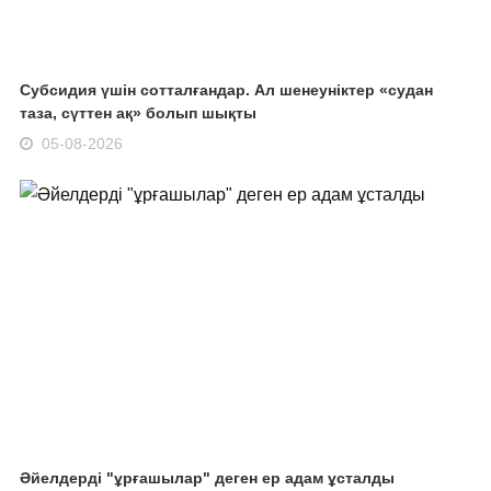
Субсидия үшін сотталғандар. Ал шенеуніктер «судан
таза, сүттен ақ» болып шықты
05-08-2026
Әйелдерді "ұрғашылар" деген ер адам ұсталды