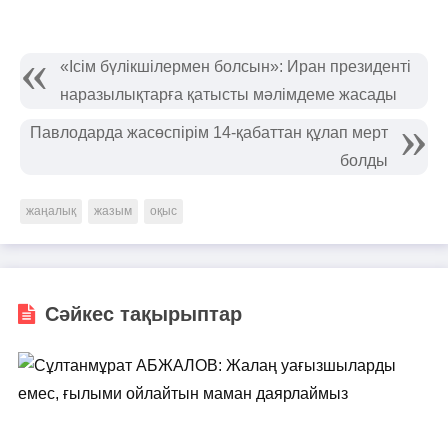
«Ісім бүлікшілермен болсын»: Иран президенті
наразылықтарға қатысты мәлімдеме жасады
Павлодарда жасөспірім 14-қабаттан құлап мерт
болды
жаңалық
жазым
оқыс
Сәйкес тақырыптар