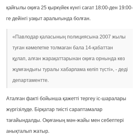
қайғылы оқиға 25 қыркүйек күнгі сағат 18:00-ден 19:00-
ге дейінгі уақыт аралығында болған.
«Павлодар қаласының полициясына 2007 жылы
туған кәмелетке толмаған бала 14-қабаттан
құлап, алған жарақаттарынан оқиға орнында көз
жұмғандығы туралы хабарлама келіп түсті», - деді
департаментте.
Аталған факті бойынша қажетті тергеу іс-шаралары
жүргізілуде. Бірқатар тиісті сараптамалар
тағайындалды. Оқиғаның мән-жайы мен себептері
анықталып жатыр.