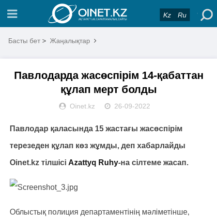
Kz
Ru
Басты бет
>
Жаңалықтар
Павлодарда жасөспірім 14-қабаттан
құлап мерт болды
Oinet.kz
26-09-2022
Павлодар қаласында 15 жастағы жасөспірім
терезеден құлап көз жұмды, деп хабарлайды
Oinet.kz тілшісі
Azattyq Ruhy
-на сілтеме жасап.
Облыстық полиция департаментінің мәліметінше,