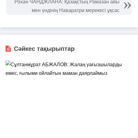
Рохан ЧАНДЖЛАНА: Қазақстың Рамазан айы
мен үндінің Наваратри мерекесі ұқсас
Сәйкес тақырыптар