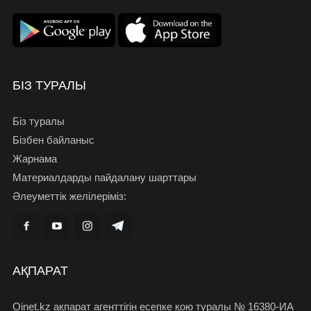
БІЗ ТУРАЛЫ
Біз туралы
Бізбен байланыс
Жарнама
Материалдарды пайдалану шарттары
Әлеуметтік желілеріміз:
АҚПАРАТ
Oinet.kz ақпарат агенттігін есепке қою туралы № 16380-ИА