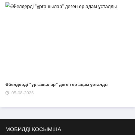
Әйелдерді "ұрғашылар" деген ер адам ұсталды
05-08-2026
МОБИЛДІ ҚОСЫМША