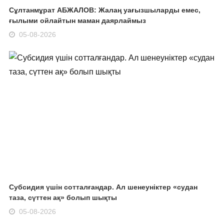
Сұлтанмұрат АБЖАЛОВ: Жалаң уағызшыларды емес,
ғылыми ойлайтын маман даярлаймыз
05-08-2026
Субсидия үшін сотталғандар. Ал шенеуніктер «судан
таза, сүттен ақ» болып шықты
05-08-2026