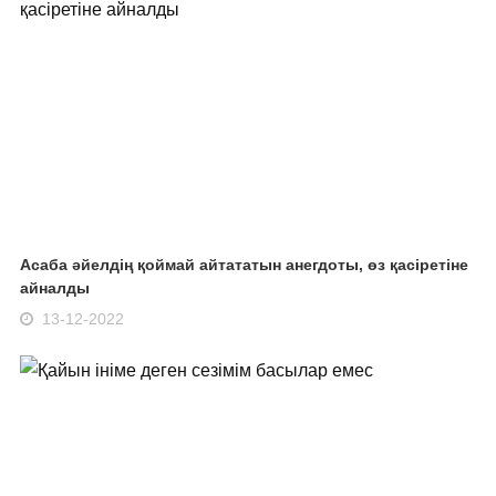
Асаба әйелдің қоймай айтататын анегдоты, өз қасіретіне
айналды
13-12-2022