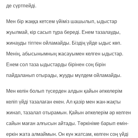
де сүртпейді.
Мен бір жаққа кетсем үйіміз шашылып, ыдыстар
жуылмай, кір сасып тұра береді. Енем тазалауды,
жинауды тіптен ойламайды. Біздің үйде ыдыс көп.
Менің, абысынымның жасауымен келген ыдыстар.
Енем сол таза ыдыстарды бірінен соң бірін
пайдаланып отырады, жууды мүлдем ойламайды.
Мен келін болып түсерден алдын қайын әпкелерім
келіп үйді тазалаған екен. Ал қазір мен жан-жақты
жинап, тазалап отырамын. Қайын әпкелерім әр келген
сайын маған алғысын айтады. Төркініме барып емін-
еркін жата алмаймын. Он күн жатсам, келген соң үйді