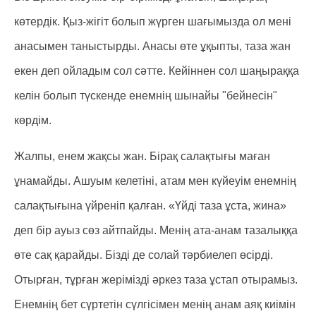
көтердік. Қыз-жігіт болып жүрген шағымызда ол мені
анасымен таныстырды. Анасы өте ұқыпты, таза жан
екен деп ойладым сол сәтте. Кейіннен сол шаңыраққа
келін болып түскенде енемнің шынайы "бейнесін"
көрдім.
Жалпы, енем жақсы жан. Бірақ салақтығы маған
ұнамайды. Ашуым келетіні, атам мен күйеуім енемнің
салақтығына үйреніп қалған. «Үйді таза ұста, жина»
деп бір ауыз сөз айтпайды. Менің ата-анам тазалыққа
өте сақ қарайды. Бізді де солай тәрбиелеп өсірді.
Отырған, тұрған жерімізді әркез таза ұстап отырамыз.
Енемнің бет сүртетін сүлгісімен менің анам аяқ киімін