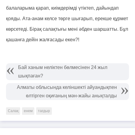
балаларыма қарап, киімдерімді үтіктеп, дайындап
қояды. Ата-анам келсе төрге шығарып, ерекше құрмет
көрсетеді. Бірақ салақтығы мені әбден шаршатты. Бұл
қашанға дейін жалғасады екен?!
Бай ханым неліктен бөлмесінен 24 жыл
шықпаған?
Алматы облысында келіншекті айуандықпен
өлтірген оқиғаның мән-жайы анықталды
Салақ
енем
тағдыр