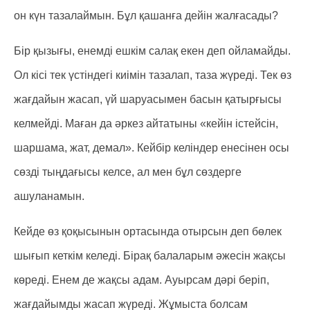
он күн тазалаймын. Бұл қашанға дейін жалғасады?
Бір қызығы, енемді ешкім салақ екен деп ойламайды.
Ол кісі тек үстіндегі киімін тазалап, таза жүреді. Тек өз
жағдайын жасап, үй шаруасымен басын қатырғысы
келмейді. Маған да әркез айтатыны «кейін істейсін,
шаршама, жат, демал». Кейбір келіндер енесінен осы
сөзді тыңдағысы келсе, ал мен бұл сөздерге
ашуланамын.
Кейде өз қоқысынын ортасында отырсын деп бөлек
шығып кеткім келеді. Бірақ балаларым әжесін жақсы
көреді. Енем де жақсы адам. Ауырсам дәрі беріп,
жағдайымды жасап жүреді. Жұмыста болсам