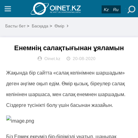
Kz
Ru
Басты бет
>
Басқада
>
Өмір
Енемнің салақтығынан ұяламын
Oinet.kz
20-08-2020
Жақында бір сайтта «салақ келінімнен шаршадым»
деген әңгіме оқып едім. Өмір қызық, біреулер салақ
келінінен шаршаса, мен салақ енемнен шаршадым.
Сіздерге түсінікті болу үшін басынан жазайын.
Біз Ермек екеуміз бір-бірімізді ұнатып, шаңырақ