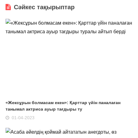
Сәйкес тақырыптар
«Жексұрын болмасам екен»: Қарттар үйін паналаған
танымал актриса ауыр тағдыры ту
01-04-2023