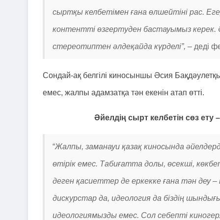
сыртқы келбетімен ғана өлшейтіні рас. Ег
контентті өзгертуден бастауымыз керек. Әй
стереотиптен әлдеқайда күрделі”, –
деді ф
Сондай-ақ белгілі киносыншы Әсия Бақдәулетқы
емес, жалпы адамзатқа тән екенін атап өтті.
Әйелдің сырт келбетін сөз ет
“
Жалпы, заманауи қазақ киносында әйелдерд
өтірік емес. Табиғатта долы, өсекші, көкб
деген қасиеттер де еркекке ғана тән деу – 
дискурстар да, идеология да біздің шынд
идеологиямызды емес. Сол себепті киноге