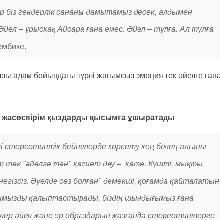
ер біз гендерлік сананы дамытамыз десек, алдымен
ел – ұрысқақ Айсара ғана емес. Әйел – тұлға. Ал тұлға
ембике.
зы адам бойындағы түрлі жағымсыз эмоция тек әйелге ған
у – жасөспірім қыздарды қысымға ұшыратады
і стереотиптік бейнелерде көрсету кең белең алғаны
ет тек "әйелге тән" қасиет деу – қате. Күшті, мықты
негізсіз. Әуелде сөз болған" демекші, қоғамда қайталатын
ығымызды қалыптастырады, біздің шындығымыз ғана
рлер әйел және ер образдарын жазғанда стереотиптерге