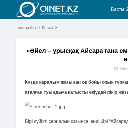
Басты б
Басты бет
>
Қоғам
«Әйел – ұрысқақ Айсара ғана ем
ө
Oine
Күзде қаралым жағынан оқ бойы озық тұрған
аталған туындыға қатысты екіұдай пікір жаз
Бірі сүйікті сериалын сағынса, енді бірі “Айса