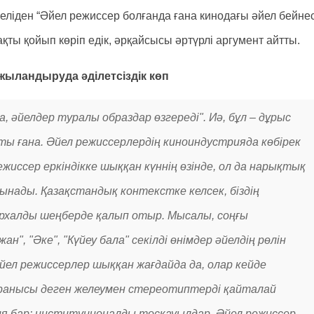
ліден “Әйел режиссер болғанда ғана кинодағы әйел бейнес
рақты қойып көріп едік, әрқайсысы әртүрлі аргумент айтты.
ржыландыруда әділетсіздік көп
са, әйелдер туралы образдар өзгереді". Иә, бұл – дұрыс
аты ғана. Әйел режиссерлердің киноиндустрияда көбірек
жиссер еркіндікке шыққан күннің өзінде, ол да нарықтық
ады. Қазақстандық контекстке келсек, біздің
архалды шеңберде қалып отыр. Мысалы, соңғы
", "Әке", "Күйеу бала" секілді өнімдер әйелдің рөлін
ел режиссерлер шыққан жағдайда да, олар кейде
ұранысы деген желеумен стереотиптерді қайталай
ция бар: институционалды тосқауылдар. Әйел режиссер