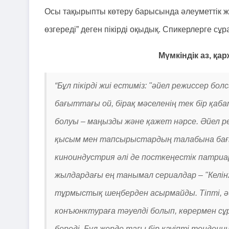
Осы тақырыпты көтеру барысында әлеуметтік же
өзгереді” деген пікірді оқыдық. Спикерлерге сұ
Мүмкіндік аз, қа
“Бұл пікірді жиі естиміз: "әйел режиссер бол
бағыттағы ой, бірақ мәселенің тек бір қаб
болуы – маңызды және қажет нәрсе. Әйел ре
қысым мен тапсырыстардың талабына бағын
киноиндустрия әлі де посткеңестік патри
жылдардағы ең танымал сериалдар – "Келінжан
тұрмыстық шеңберден асырмайды. Тіпті, әй
конъюнктураға тәуелді болып, көрермен с
береді. Бұл жерде тағы бір қауіпті тенден