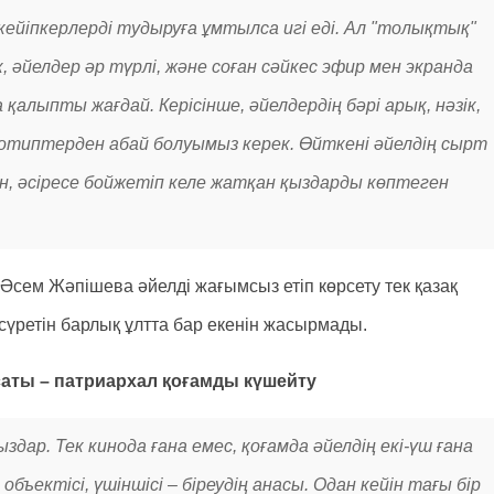
 кейіпкерлерді тудыруға ұмтылса игі еді. Ал "толықтық"
 әйелдер әр түрлі, және соған сәйкес эфир мен экранда
 қалыпты жағдай. Керісінше, әйелдердің бәрі арық, нәзік,
еотиптерден абай болуымыз керек. Өйткені әйелдің сырт
тын, әсіресе бойжетіп келе жатқан қыздарды көптеген
Әсем Жәпішева әйелді жағымсыз етіп көрсету тек қазақ
 сүретін барлық ұлтта бар екенін жасырмады.
аты – патриархал қоғамды күшейту
ар. Тек кинода ғана емес, қоғамда әйелдің екі-үш ғана
т объектісі, үшіншісі – біреудің анасы. Одан кейін тағы бір