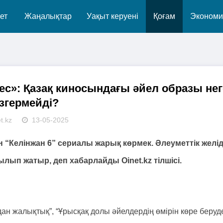
ет
Жаңалықтар
Уақыт керуені
Қоғам
Экономи
ес»: Қазақ киносындағы әйел образы нег
згермейді?
t.kz
13-05-2025
 “Келінжан 6” сериалы жарық көрмек. Әлеуметтік желі
ылып жатыр, деп хабарлайды Oinet.kz тілшісі.
радан жалықтық”, “Ұрысқақ долы әйелдердің өмірін көре беруд