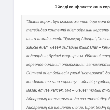
Әйелді конфликтте ғана көр
“Шыны керек, бұл мәселе көптен бері мені 
теледидар контенті әйел образын көрсету 
шыға алмай келеді. "Ұрысқақ Айсара", "көзі
жақсы әйел" деген ойларды тықпалау – кеш
кодтардың бүгінгі жаңғырығы. Өйткені ст
көргенде ойланып отырмайды, автоматты тү
Өйткені әйел бейнесін үнемі “истеричка”,
конфликтте ғана көрсету – әйелдің күрделі
мазақ етуге келсек, бұл – біздегі толық тү
Айсараның толықтығын да сөз ететіндер ба
Айсараның өзі шешетін дүние. Бірақ біздің 