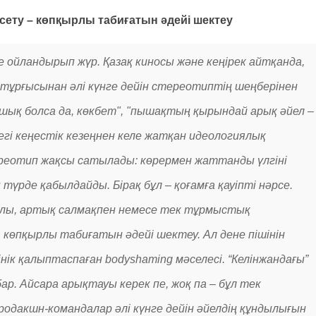
сету – көпқырлы табиғатын әдейі шектеу
де ойландырып жүр. Қазақ киносы және кеңірек айтқанда,
тұрғысынан әлі күнге дейін стереотиптің шеңберінен
 ашық болса да, көкбет", "пышақтың қырындай арық әйел –
егі кеңестік кезеңнен келе жатқан идеологиялық
ереотип жақсы сатылады: көрермен жаттанды үлгіні
рде қабылдайды. Бірақ бұл – қоғамға қауіпті нәрсе.
 долы, артық салмақпен немесе тек тұрмыстық
, көпқырлы табиғатын әдейі шектеу. Ал дене пішінін
сінік қалыптаспаған bodyshaming мәселесі. “Келінжандағы”
р. Айсара арықтауы керек пе, жоқ па – бұл тек
продакшн-командалар әлі күнге дейін әйелдің құндылығын