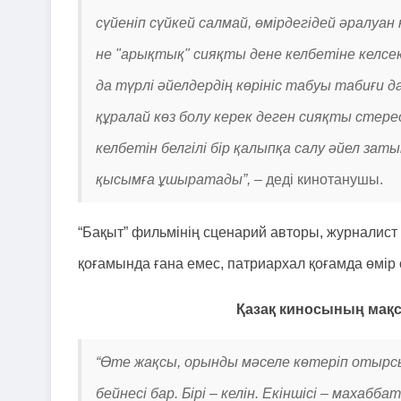
сүйеніп сүйкей салмай, өмірдегідей әралуан
не "арықтық" сияқты дене келбетіне келсек,
да түрлі әйелдердің көрініс табуы табиғи да
құралай көз болу керек деген сияқты стер
келбетін белгілі бір қалыпқа салу әйел за
қысымға ұшыратады”, –
деді кинотанушы.
“Бақыт” фильмінің сценарий авторы, журналист 
қоғамында ғана емес, патриархал қоғамда өмір
Қазақ киносының мақс
“Өте жақсы, орынды мәселе көтеріп отырсызд
бейнесі бар. Бірі – келін. Екіншісі – махабба