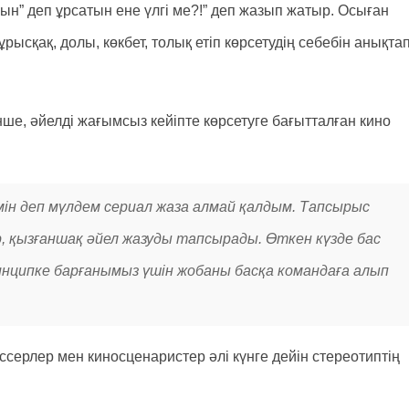
ын” деп ұрсатын ене үлгі ме?!” деп жазып жатыр. Осыған
ұрысқақ, долы, көкбет, толық етіп көрсетудің себебін анықта
ше, әйелді жағымсыз кейіпте көрсетуге бағытталған кино
мін деп мүлдем сериал жаза алмай қалдым. Тапсырыс
р, қызғаншақ әйел жазуды тапсырады. Өткен күзде бас
ринципке барғанымыз үшін жобаны басқа командаға алып
серлер мен киносценаристер әлі күнге дейін стереотиптің