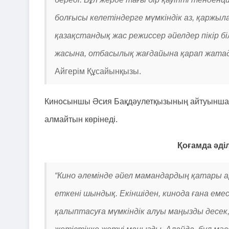
болғысы келетіндерге мүмкіндік аз, қаржыл
қазақстандық жас режиссер әйелдер пікір бі
жасына, отбасылық жағдайына қарап жатады".
Айгерім Құсайынқызы.
Киносыншы Әсия Бақдәулетқызының айтуынша, 
алмайтын көрінеді.
Қоғамда әді
“Кино әлемінде әйел мамандардың қатары а
еткені шындық. Екіншіден, кинода ғана емес
қалыптасуға мүмкіндік алуы маңызды десек,