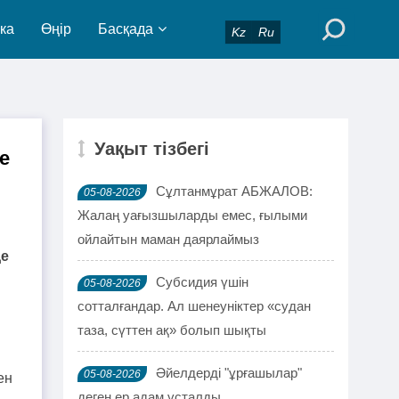
ка
Өңір
Басқада
Kz
Ru
Уақыт тізбегі
е
Сұлтанмұрат АБЖАЛОВ:
05-08-2026
Жалаң уағызшыларды емес, ғылыми
ойлайтын маман даярлаймыз
де
Субсидия үшін
05-08-2026
сотталғандар. Ал шенеуніктер «судан
таза, сүттен ақ» болып шықты
Әйелдерді "ұрғашылар"
05-08-2026
ен
деген ер адам ұсталды