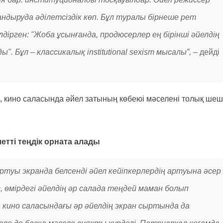
андыруда әділетсіздік көп. Бұл туралы бірнеше рет
лдірген: "Жоба ұсынғанда, продюсерлер ең бірінші әйелдің
 Бұл – классикалық institutional sexism мысалы”, –
дейді
кино саласында әйел затының көбеюі мәселені толық ше
летті теңдік орната алады
ртуы экранда белсенді әйел кейіпкерлердің артуына әсер
, өмірдегі әйелдің әр салада теңдей маман болып
 кино саласындағы әр әйелдің экран сыртында да