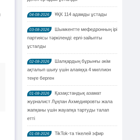
ҰҚК 114 адамды ұстады
п
04-08-2026
Шымкентте мефедронның ірі
03-08-2026
партиясы тәркіленді: ерлі-зайыпты
ұсталды
Шалқардың бұрынғы әкім
02-08-2026
ақталып шығу үшін алаяққа 4 миллион
теңге берген
Қазақстандық азамат
01-08-2026
журналист Лұқпан Ахмедияровты жала
жапқаны үшін жауапқа тартуды талап
етті
TikTok-та тікелей эфир
01-08-2026