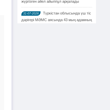
жүргізген әйел айыппұл арқалады
Түркістан облысында үш тіс
31-07-2026
дәрігері МӘМС аясында 43 мың адамның
тісін "емдеген"
Руслан Берденов не үшін
30-07-2026
Respublica партиясынан кеткенін
түсіндірді
Жанысбек ӨТЕГЕН:
30-07-2026
Әділетті таңдағаныма ешқашан өкінген
емеспін
Күдікті қылмыстық іс,
29-07-2026
күмәнді пара. Шымкентте тағы бір
полковник сотталды