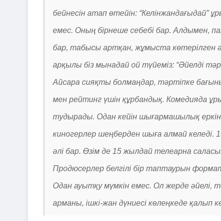
бейнесін атап өтейін: “Келінжандағыдай” ұр
емес. Оның бірнеше себебі бар. Алдымен, п
бар, табысы артқан, жұмыста көтерілген 
арқылы біз мынадай ой түйеміз: “Әйелді тәр
Айсара сияқты болмаңдар, тәртіпке бағының
мен рейтинг үшін құрбандық. Комедияда ұры
тудырады. Одан кейін шығармашылық еркін
киногерлер шеңберден шыға алмай келеді.
әлі бар. Өзім де 15 жылдай телеарна салас
Продюсерлер белгілі бір таптаурын формат
Одан ауытқу мүмкін емес. Ол жерде әйелі, те
арманы, ішкі-жан дүниесі көлеңкеде қалып к