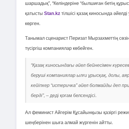
шаршадық”, “Келіндеріне “былшиған бетің құрыс
қатысты
Stan.kz
тілшісі қазақ киносында әйелді 
көрген.
Танымал сценарист Перизат Мырзахметтің сөзін
түсіргіш компаниялар көбейген.
“Қазақ киносындағы әйел бейнесімен күресе
беруші компаниялар ылғи ұрысқақ, долы, ая
кейіпкер “истеричка” әйел болмайды деп п
берді”, –
деді қоғам белсендісі.
Ал феминист Айгерім Құсайынқызы қазіргі режис
шеңберінен шыға алмай жүргенін айтты.