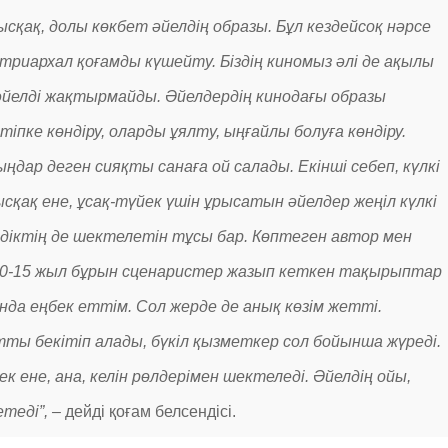
ысқақ, долы көкбет әйелдің образы. Бұл кездейсоқ нәрсе
атриархал қоғамды күшейту. Біздің киномыз әлі де ақылы
әйелді жақтырмайды. Әйелдердің кинодағы образы
тіпке көндіру, оларды ұялту, ыңғайлы болуға көндіру.
дар деген сияқты санаға ой салады. Екінші себеп, күлкі
сқақ ене, ұсақ-түйек үшін ұрысатын әйелдер жеңіл күлкі
діктің де шектелетін тұсы бар. Көптеген автор мен
 10-15 жыл бұрын сценаристер жазып кеткен тақырыптар
ында еңбек еттім. Сол жерде де анық көзім жетті.
ты бекітіп алады, бүкіл қызметкер сол бойынша жүреді.
к ене, ана, келін рөлдерімен шектеледі. Әйелдің ойы,
етеді”, –
дейді қоғам белсендісі.