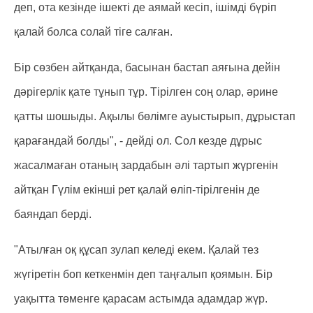
деп, ота кезінде ішекті де аямай кесіп, ішімді бүріп
қалай болса солай тіге салған.
Бір сөзбен айтқанда, басынан бастап аяғына дейін
дәрігерлік қате тұнып тұр. Тірілген соң олар, әрине
қатты шошыды. Ақылы бөлімге ауыстырып, дұрыстап
қарағандай болды", - дейді ол. Сол кезде дұрыс
жасалмаған отаның зардабын әлі тартып жүргенін
айтқан Гүлім екінші рет қалай өліп-тірілгенін де
баяндап берді.
"Атылған оқ құсап зулап келеді екем. Қалай тез
жүгіретін боп кеткенмін деп таңғалып қоямын. Бір
уақытта төменге қарасам астымда адамдар жүр.