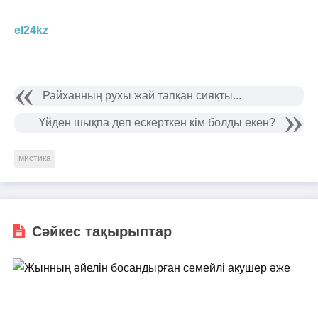
el24kz
Райханның рухы жай тапқан сияқты...
Үйден шықпа деп ескерткен кім болды екен?
мистика
Сәйкес тақырыптар