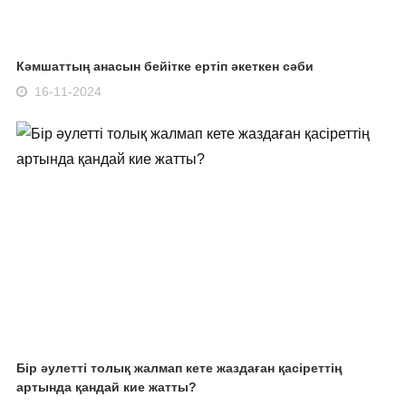
Кәмшаттың анасын бейітке ертіп әкеткен сәби
16-11-2024
Бір әулетті толық жалмап кете жаздаған қасіреттің
артында қандай кие жатты?