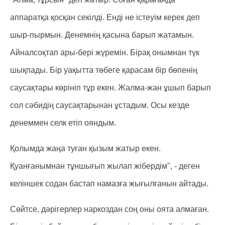
аппаратқа қосқан секілді. Енді не істеуім керек деп
шыр-пырмын. Денемнің қасына барып жатамын.
Айналсоқтап ары-бері жүремін. Бірақ онымнан түк
шықпады. Бір уақытта төбеге қарасам бір бөпенің
саусақтары көрініп тұр екен. Жалма-жан ұшып барып
сол сәбидің саусақтарынан ұстадым. Осы кезде
денеммен селк етіп ояндым.
Қолымда жаңа туған қызым жатыр екен.
Қуанғанымнан тұншығып жылап жібердім", - деген
келіншек содан бастап намазға жығылғанын айтады.
Сөйтсе, дәрігерлер наркоздан соң оны оята алмаған.