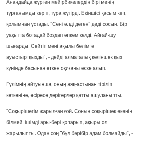
Анандайда жүрген мейірбикелердің бірі менің
тұрғанымды көріп, тұра жүгірді. Екіншісі қасым кеп,
қолымнан ұстады. "Сені өлді деген" деді сосын. Бір
уақытта ботадай боздап әпкем келді. Айғай-шу
шығарды. Сөйтіп мені ақылы бөлімге
ауыстыртқызды", - дейді алматалық келіншек қыз
күнінде басынан өткен оқиғаны еске алып.
Гүлімнің айтуынша, оның аяқ-астынан тіріліп
кеткеніне, әсіресе дәрігерлер қатты ашуланыпты.
"Соқырішегім жарылған ғой. Соның соқырішек екенін
білмей, ішімді ары-бері қопарып, ақыры ол
жарылыпты. Одан соң "бұл бәрібір адам болмайды", -