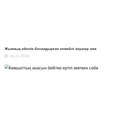
Жынның әйелін босандырған семейлі акушер әже
16-11-2024