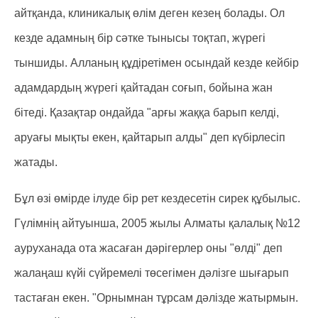
айтқанда, клиникалық өлім деген кезең болады. Ол
кезде адамның бір сәтке тынысы тоқтап, жүрегі
тыншиды. Алланың құдіретімен осындай кезде кейбір
адамдардың жүрегі қайтадан соғып, бойына жан
бітеді. Қазақтар ондайда "арғы жаққа барып келді,
аруағы мықты екен, қайтарып алды" деп күбірлесіп
жатады.
Бұл өзі өмірде ілуде бір рет кездесетін сирек құбылыс.
Гүлімнің айтуынша, 2005 жылы Алматы қалалық №12
ауруханада ота жасаған дәрігерлер оны "өлді" деп
жалаңаш күйі сүйремелі төсегімен дәлізге шығарып
тастаған екен. "Орнымнан тұрсам дәлізде жатырмын.