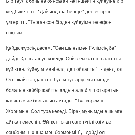
Бір тәулік бойына оянбаған келіншектің күйеуіне бір
медбике тіпті: "Дайындала беріңіз" деп естіртіп
үлгеріпті. "Тұрған соң бірден күйеуіме телефон
соқтым.
Қайда жүрсің десем, "Сен шынымен Гүлімсің бе"
дейді. Қатты ашуым келді. Сөйтсем ол ішіп алыпты
күйіктен. Күйеуім мені өлді деп ойлапты" , - дейді ол.
Осы жайттардан соң Гүлім түс арқылы өмірде
болатын кейбір жайтты алдын ала біліп отыратын
қасиетке ие болғанын айтады. "Түс көремін.
Жоримын. Сол тура келеді. Бірақ мұнымды ешкімге
айтқан емеспін. Өйткені оған өзге түгілі өзім де
сенбеймін, онша мән бермеймін", - дейді ол.