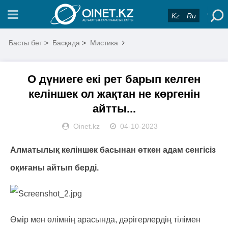
Kz
Ru
Басты бет
>
Басқада
>
Мистика
О дүниеге екі рет барып келген
келіншек ол жақтан не көргенін
айтты...
Oinet.kz
04-10-2023
Алматылық келіншек басынан өткен адам сенгісіз
оқиғаны айтып берді.
Өмір мен өлімнің арасында, дәрігерлердің тілімен