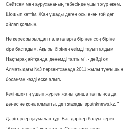
Сөйтсем мен аурухананың төбесінде ұшып жүр екем.
Шошып кеттім. Жан ұшады деген осы екен ғой деп
ойлап қоямын.
Не керек зырылдап палаталарға бірінен соң біріне
кіре бастадым. Ақыры бірінен өзімді тауып алдым.
Нақтырақ айтқанда, денемді таптым", - дейді ол
Алматыдағы №3 перзентханада 2011 жылы тұңғышын
босанған кезді еске алып.
Келіншектің ұшып жүрген жаны қанша талпынса да,
денесіне қона алмапты, деп жазады sputnknews.kz. "
Дәрігерлер қаумалап тұр. Бас дәрігер болуы керек:
"Алма, тұрсын" деп жатыр. Соған қарағанда