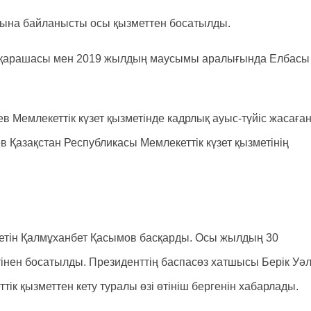
уына байланысты осы қызметтен босатылды.
ң қарашасы мен 2019 жылдың маусымы аралығында Елбасы
в Мемлекеттік күзет қызметінде кадрлық ауыс-түйіс жасаға
 Қазақстан Республикасы Мемлекеттік күзет қызметінің
зметін Қалмұханбет Қасымов басқарды. Осы жылдың 30
інен босатылды. Президенттің баспасөз хатшысы Берік Уә
ік қызметтен кету туралы өзі өтініш бергенін хабарлады.