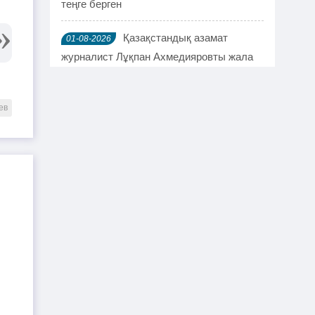
теңге берген
Қазақстандық азамат
01-08-2026
журналист Лұқпан Ахмедияровты жала
жапқаны үшін жауапқа тартуды талап
етті
ев
TikTok-та тікелей эфир
01-08-2026
жүргізген әйел айыппұл арқалады
Түркістан облысында үш тіс
31-07-2026
дәрігері МӘМС аясында 43 мың адамның
тісін "емдеген"
Руслан Берденов не үшін
30-07-2026
Respublica партиясынан кеткенін
түсіндірді