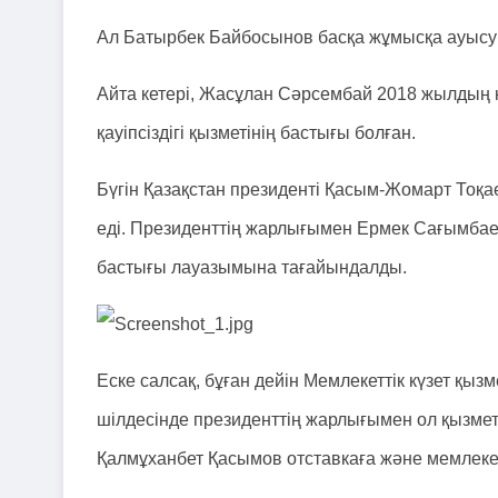
Ал Батырбек Байбосынов басқа жұмысқа ауыс
Айта кетері, Жасұлан Сәрсембай 2018 жылды
қауіпсіздігі қызметінің бастығы болған.
Бүгін Қазақстан президенті Қасым-Жомарт Тоқае
еді. Президенттің жарлығымен Ермек Сағымбаев
бастығы лауазымына тағайындалды.
Еске салсақ, бұған дейін Мемлекеттік күзет қы
шілдесінде президенттің жарлығымен ол қызмет
Қалмұханбет Қасымов отставкаға және мемлекетт