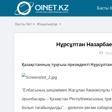
Басты б
Басты бет
>
Жаңалықтар
Нұрсұлтан Назарбае
Oine
Қазақстанның тұңғыш президенті Нұрсұлтан
"Елбасының шешімімен Жасұлан Аманжолұлы Сә
орынбасары – Қазақстан Республикасының тұңғы
болып тағайындалды", - делінген ресми хабарл