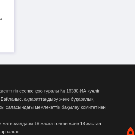
Жанысбек ӨТЕГЕН:
30-07-2026
Әділетті таңдағаныма ешқашан өкінген
а
емеспін
Күдікті қылмыстық іс,
29-07-2026
күмәнді пара. Шымкентте тағы бір
полковник сотталды
"Атамекеннің" экс-басшысы
28-07-2026
Абылай Мырзахметов бостандыққа
шықты
 агенттігін есепке қою туралы № 16380-ИА куәлігі
Премьер-министр Алматы
28-07-2026
 Байланыс, ақпараттандыру және бұқаралық
облысының әкімін сынап тастады
ры саласындағы мемлекеттік бақылау комитетінен
Нұрай Серікбайды өлтірген
28-07-2026
 материалдары 18 жасқа толған және 18 жастан
күдікті сотта қыздың өзі бірінші пышақ
 арналған