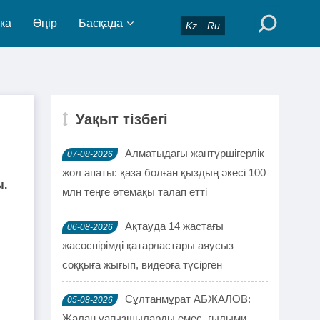
ка
Өңір
Басқада
Kz
Ru
Уақыт тізбегі
Алматыдағы жантүршігерлік
07-08-2026
жол апаты: қаза болған қыздың әкесі 100
ы.
млн теңге өтемақы талап етті
Ақтауда 14 жастағы
06-08-2026
жасөспірімді қатарластары аяусыз
соққыға жығып, видеоға түсірген
Сұлтанмұрат АБЖАЛОВ:
05-08-2026
Жалаң уағызшыларды емес, ғылыми