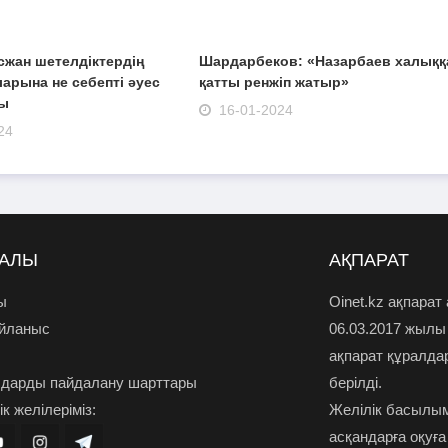
жан шетелдіктердің
Шардарбеков: «Назарбаев халыққ
ларына не себепті әуес
қатты ренжіп жатыр»
ты
16-01-2024
24
РАЛЫ
АҚПАРАТ
ы
Oinet.kz ақпарат
айланыс
06.03.2017 жылы
ақпарат құралда
дарды пайдалану шарттары
берілді.
к желілеріміз:
Желілік басылым
асқандарға оқуға