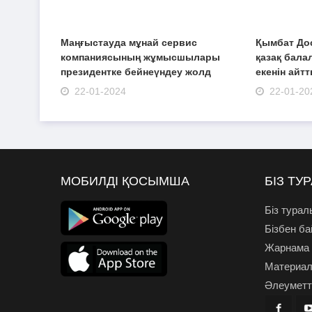
Маңғыстауда мұнай сервис
Қымбат Дос
компаниясының жұмысшылары
қазақ бала
президентке бейнеүндеу жолд
екенін айт
22-01-2024
22-01-20
МОБИЛДІ ҚОСЫМША
БІЗ ТУ
Біз турал
Бізбен б
Жарнама
Материал
Әлеуметті