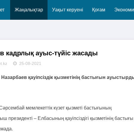
ет
Жаңалықтар
Уақыт керуені
Қоғам
Экономи
в кадрлық ауыс-түйіс жасады
t.kz
25-08-2021
 Назарбаев қауіпсіздік қызметінің бастығын ауыстырд
рсембай мемлекеттік күзет қызметі бастығының
ш президенті – Елбасының қауіпсіздігі қызметінің бастығы
амада.