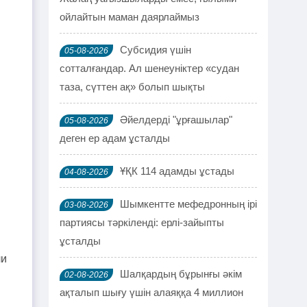
ойлайтын маман даярлаймыз
Субсидия үшін
05-08-2026
сотталғандар. Ал шенеуніктер «судан
таза, сүттен ақ» болып шықты
н
Әйелдерді "ұрғашылар"
05-08-2026
деген ер адам ұсталды
ҰҚК 114 адамды ұстады
04-08-2026
Шымкентте мефедронның ірі
03-08-2026
партиясы тәркіленді: ерлі-зайыпты
ұсталды
ли
Шалқардың бұрынғы әкім
02-08-2026
ақталып шығу үшін алаяққа 4 миллион