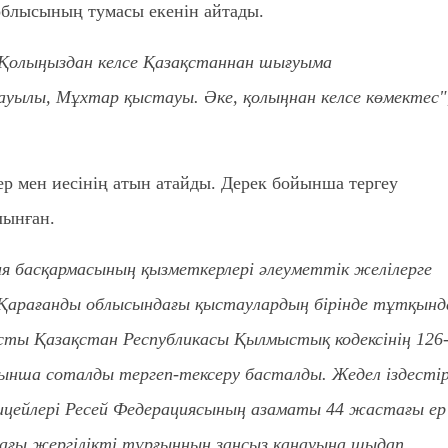
облысының тумасы екенін айтады.
 Қолыңыздан келсе Қазақстаннан шығуыма
уылы, Мұхтар қыстауы. Әке, қолыңнан келсе көмектес",
ер мен иесінің атын атайды. Дерек бойынша тергеу
лынған.
ия басқармасының қызметкерлері әлеуметтік желілерге
 Қарағанды облысындағы қыстаулардың бірінде тұтқынд
ты Қазақстан Республикасы Қылмыстық кодексінің 126
ынша соталды тергеп-тексеру басталды. Жедел іздесті
цейлері Ресей Федерациясының азаматы 44 жастағы ер
ғы жергілікті тұрғынның заңсыз қанауына шыдап