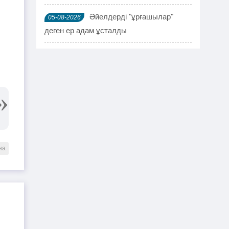
Әйелдерді "ұрғашылар"
05-08-2026
деген ер адам ұсталды
ҰҚК 114 адамды ұстады
04-08-2026
Шымкентте мефедронның ірі
03-08-2026
партиясы тәркіленді: ерлі-зайыпты
ұсталды
Шалқардың бұрынғы әкім
02-08-2026
ақталып шығу үшін алаяққа 4 миллион
на
теңге берген
Қазақстандық азамат
01-08-2026
журналист Лұқпан Ахмедияровты жала
жапқаны үшін жауапқа тартуды талап
етті