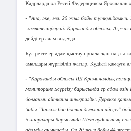
Кадрларда ол Ресей Федерациясы Ярославль 
- "Ана, әке, мен 20 жыл бойы тұтқындамын.
көмектесіңдерші. Қарағанды облысы, Ақжал а
дейді ер адам видеода.
Бұл ретте ер адам қыстау орналасқан нақты ж
амалдары жүргізіліп жатыр. Күдікті қамауға а
- "Қарағанды облысы ІІД Криминалдық полиц
мониторинг жүргізу барысында ер адам өзін
болғанын айтқаны анықталды. Дерекке қатыс
бабы "Заңсыз бас бостандығынан айыру" бой
іс-шаралары барысында Шет ауданының поли
адамды анықтады. Ол 20 жыл бойы 44 жаста