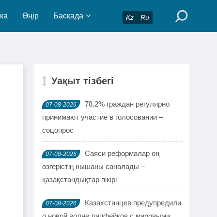
ка
Өңір
Басқада
Kz
Ru
Уақыт тізбегі
78,2% граждан регулярно
07-08-2026
принимают участие в голосовании –
соцопрос
Саяси реформалар оң
07-08-2026
өзгерістің нышаны саналады –
қазақстандықтар пікірі
Казахстанцев предупредили
07-08-2026
о новой волне дипфейков с мировыми