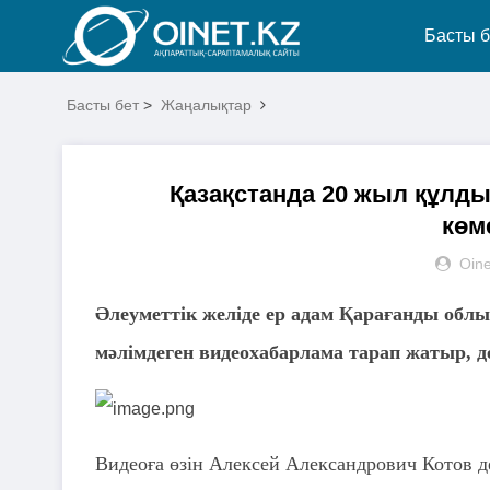
Басты б
Басты бет
>
Жаңалықтар
Қазақстанда 20 жыл құлдық
көм
Oine
Әлеуметтік желіде ер адам Қарағанды обл
мәлімдеген видеохабарлама тарап жатыр, 
Видеоға өзін Алексей Александрович Котов де