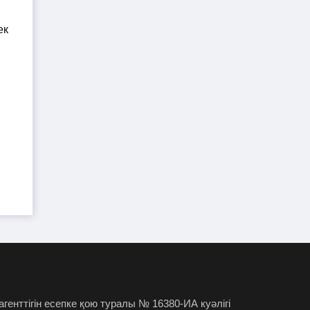
TikTok-та тікелей эфир
01-08-2026
жүргізген әйел айыппұл арқалады
Түркістан облысында үш тіс
31-07-2026
дәрігері МӘМС аясында 43 мың адамның
тісін "емдеген"
Руслан Берденов не үшін
30-07-2026
Respublica партиясынан кеткенін
түсіндірді
Жанысбек ӨТЕГЕН:
30-07-2026
Әділетті таңдағаныма ешқашан өкінген
емеспін
Күдікті қылмыстық іс,
29-07-2026
 агенттігін есепке қою туралы № 16380-ИА куәлігі