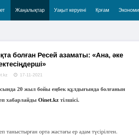
ет
Жаңалықтар
Уақыт керуені
Қоғам
Экономи
та болған Ресей азаматы: «Ана, әке
ектесіңдерші»
t.kz
17-11-2021
ысында 20 жыл бойы еңбек құлдығында болғанын
деп хабарлайды
Oinet.kz
тілшісі.
п таныстырған орта жастағы ер адам түсірілген.