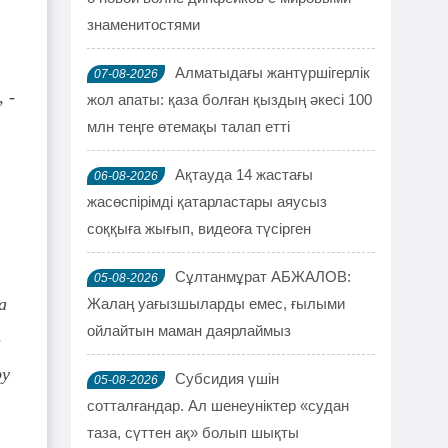
знаменитостями
Алматыдағы жантүршігерлік
07-08-2026
 -
жол апаты: қаза болған қыздың әкесі 100
млн теңге өтемақы талап етті
Ақтауда 14 жастағы
06-08-2026
жасөспірімді қатарластары аяусыз
соққыға жығып, видеоға түсірген
Сұлтанмұрат АБЖАЛОВ:
05-08-2026
а
Жалаң уағызшыларды емес, ғылыми
ойлайтын маман даярлаймыз
-
ру
Субсидия үшін
05-08-2026
сотталғандар. Ал шенеуніктер «судан
таза, сүттен ақ» болып шықты