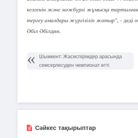
келгенін және мәжбүрлі жұмысқа тартылғанын
тергеу амалдары жүргізіліп жатыр", -
деді 
Әбіл Әбілдин.
Шымкент: Жасөспірімдер арасында
семсерлесуден чемпионат өтті
Сәйкес тақырыптар