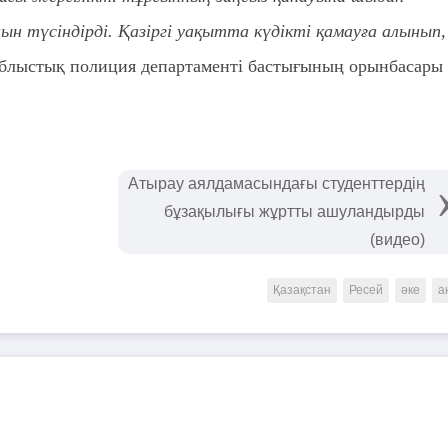
 түсіндірді. Қазіргі уақытта күдікті қамауға алынып,
облыстық полиция департаменті бастығының орынбасары
Атырау аялдамасындағы студенттердің
бұзақылығы жұртты ашуландырды
(видео)
Қазақстан
Ресей
әке
а