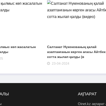
ылмыс көп жасалатын
Салтанат Нүкенованың қалай
талды
азаптанғанын көрген ағасы Айтбек
сотта жылап қалды (в
25
23-04-2024
РАЛЫ
АҚПАРАТ
ы
Oinet.kz ақпарат