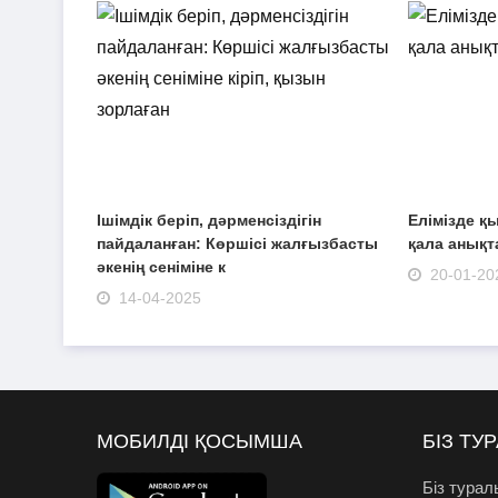
Ішімдік беріп, дәрменсіздігін
Елімізде қ
пайдаланған: Көршісі жалғызбасты
қала анық
әкенің сеніміне к
20-01-20
14-04-2025
МОБИЛДІ ҚОСЫМША
БІЗ ТУ
Біз турал