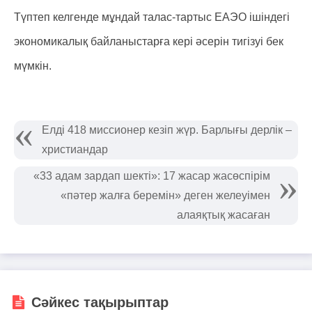
Түптеп келгенде мұндай талас-тартыс ЕАЭО ішіндегі
экономикалық байланыстарға кері әсерін тигізуі бек
мүмкін.
Елді 418 миссионер кезіп жүр. Барлығы дерлік –
христиандар
«33 адам зардап шекті»: 17 жасар жасөспірім
«пәтер жалға беремін» деген желеуімен
алаяқтық жасаған
Сәйкес тақырыптар