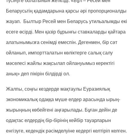
түсінуге болатынын жеткізді. «Бұл – Ресей мен
Беларусьтің қадамдарына қарсы әрі пропорционалды
жауап. Былтыр Ресей мен Беларусь утильалымды екі
есеге өсірді. Мен қазір бұрынғы ставкаларды қайтара
алатынымызға сенімді емеспін. Дегенмен, бір сәт
ойланып, импортталатын көліктерге салық салу
мәселесі жайлы жақсылап ойлануымыз керектігі
анық» деп пікірін білдірді ол.
Жалпы, соңғы кездерде мақтаулы Еуразиялық
экономикалық одаққа мүше елдер арасында ырың-
жырыңның көбейгені аңғарылады. Бұған дейін де
одақтас елдердің бір-бірінің кейбір тауарларын
енгізуге, кедендік рәсімделуіне кедергі келтіріп келген.