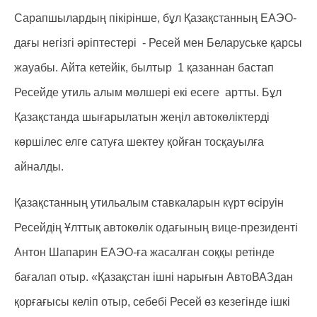
Сарапшылардың пікірінше, бұл Қазақстанның ЕАЭО-
дағы негізгі әріптестері - Ресей мен Беларуське қарсы
жауабы. Айта кетейік, былтыр 1 қазаннан бастап
Ресейде утиль алым мөлшері екі есеге артты. Бұл
Қазақстанда шығарылатын жеңіл автокөліктерді
көршілес елге сатуға шектеу қойған тосқауылға
айналды.
Қазақстанның утильалым ставкаларын күрт өсіруін
Ресейдің Ұлттық автокөлік одағының вице-президенті
Антон Шапарин ЕАЭО-ға жасалған соққы ретінде
бағалап отыр. «Қазақстан ішні нарығын АвтоВАЗдан
қорғағысы келіп отыр, себебі Ресей өз кезегінде ішкі