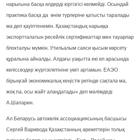
нарығына басқа елдерді кіргізгісі келмейді. Осындай
практика басқа да өнім түрлеріне қатысты таралады
ма деп қауіптенемін. Қазақстандық нарыққа
экспортталатын ресейлік сертификаттар мен тауарлар
блокталуы мүмкін. Утильалым саяси қысым көрсету
құралына айналды. Алдағы уақытта екі ел арасында
келіссөздер жүргізілетініне үміт артамын. ЕАЭО
бірыңғай экономикалық кеңістік ретінде сақтала ма,
жоқ па, осы жайт алаңдатады» деп мәлімдеді
А.Шапарин.
Ал Беларусь автокөлік ассоциациясының басшысы
Сергей Варивода Қазақстанның әрекеттерін толық