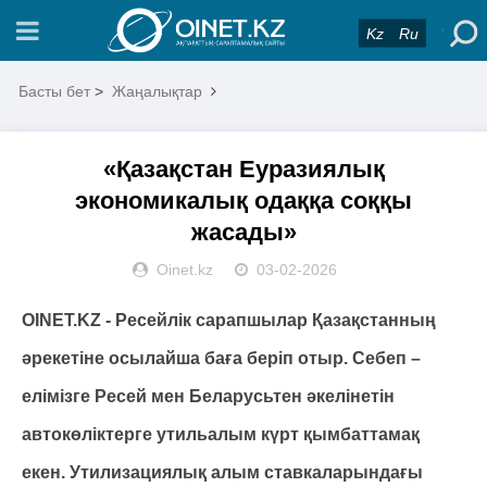
Kz
Ru
Басты бет
>
Жаңалықтар
«Қазақстан Еуразиялық
экономикалық одаққа соққы
жасады»
Oinet.kz
03-02-2026
OINET.KZ - Ресейлік сарапшылар Қазақстанның
әрекетіне осылайша баға беріп отыр. Себеп –
елімізге Ресей мен Беларусьтен әкелінетін
автокөліктерге утильалым күрт қымбаттамақ
екен. Утилизациялық алым ставкаларындағы