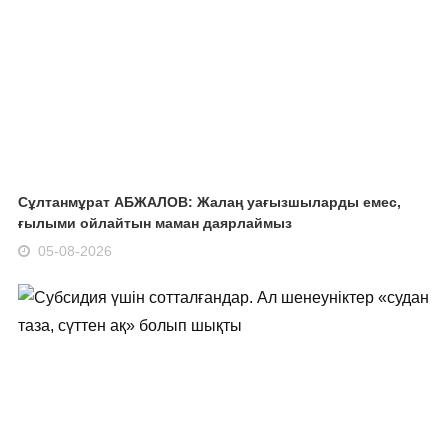
Сұлтанмұрат АБЖАЛОВ: Жалаң уағызшыларды емес,
ғылыми ойлайтын маман даярлаймыз
05-08-2026