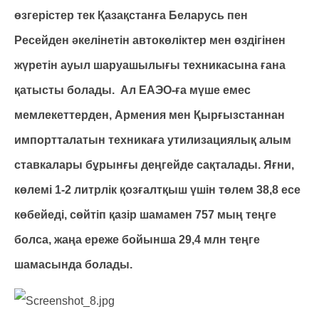
өзгерістер тек Қазақстанға Беларусь пен
Ресейден әкелінетін автокөліктер мен өздігінен
жүретін ауыл шаруашылығы техникасына ғана
қатысты болады. Ал ЕАЭО-ға мүше емес
мемлекеттерден, Армения мен Қырғызстаннан
импортталатын техникаға утилизациялық алым
ставкалары бұрынғы деңгейде сақталады. Яғни,
көлемі 1-2 литрлік қозғалтқыш үшін төлем 38,8 есе
көбейеді, сөйтіп қазір шамамен 757 мың теңге
болса, жаңа ереже бойынша 29,4 млн теңге
шамасында болады.