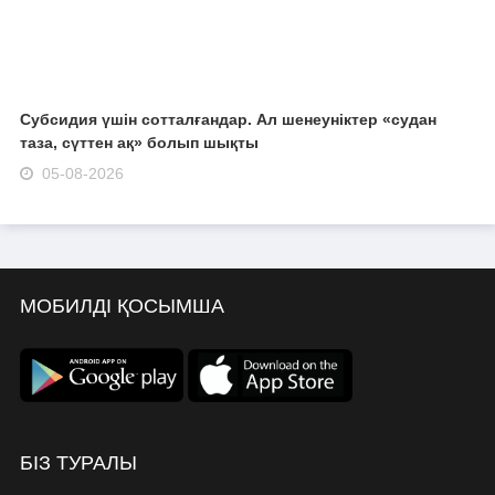
Субсидия үшін сотталғандар. Ал шенеуніктер «судан
таза, сүттен ақ» болып шықты
05-08-2026
МОБИЛДІ ҚОСЫМША
БІЗ ТУРАЛЫ