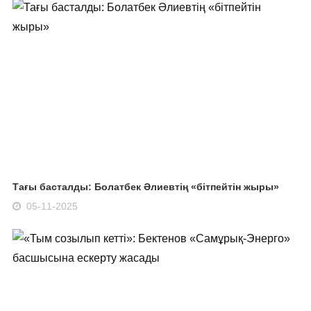
Тағы басталды: Болатбек Әлиевтің «бітпейтін жыры»
05-11-2025