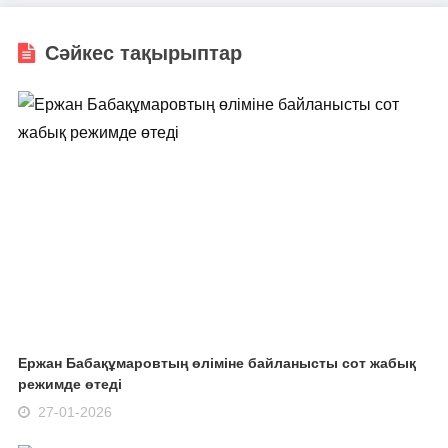
Сәйкес тақырыптар
Ержан Бабақұмаровтың өліміне байланысты сот жабық
режимде өтеді
27-01-2026