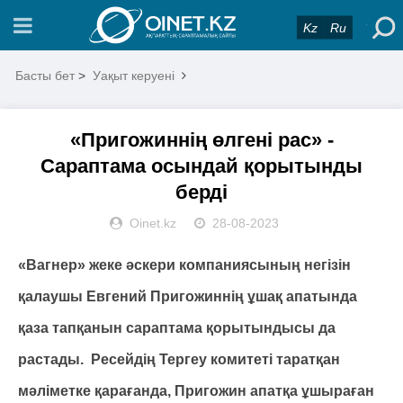
Kz
Ru
Басты бет
>
Уақыт керуені
«Пригожиннің өлгені рас» -
Сараптама осындай қорытынды
берді
Oinet.kz
28-08-2023
«Вагнер» жеке әскери компаниясының негізін
қалаушы Евгений Пригожиннің ұшақ апатында
қаза тапқанын сараптама қорытындысы да
растады. Ресейдің Тергеу комитеті таратқан
мәліметке қарағанда, Пригожин апатқа ұшыраған