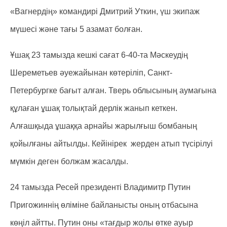
«Вагнердің» командирі Дмитрий Уткин, үш экипаж
мүшесі және тағы 5 азамат болған.
Ұшақ 23 тамызда кешкі сағат 6-40-та Мәскеудің
Шереметьев әуежайынан көтеріліп, Санкт-
Петербургке бағыт алған. Тверь облысының аумағына
құлаған ұшақ толықтай дерлік жанып кеткен.
Алғашқыда ұшаққа арнайы жарылғыш бомбаның
қойылғаны айтылды. Кейінірек жерден атып түсірілуі
мүмкін деген болжам жасалды.
24 тамызда Ресей президенті Владимитр Путин
Пригожиннің өліміне байланысты оның отбасына
көңіл айтты. Путин оны «тағдыр жолы өтке ауыр