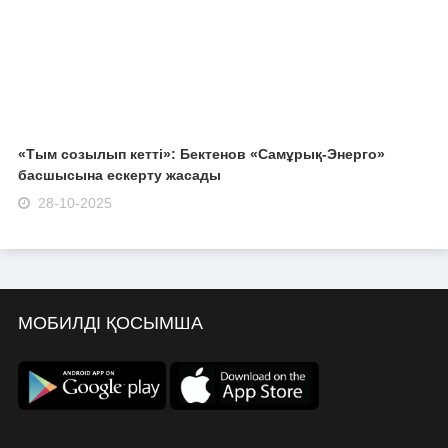
«Тым созылып кетті»: Бектенов «Самұрық-Энерго»
басшысына ескерту жасады
28-10-2025
МОБИЛДІ ҚОСЫМША