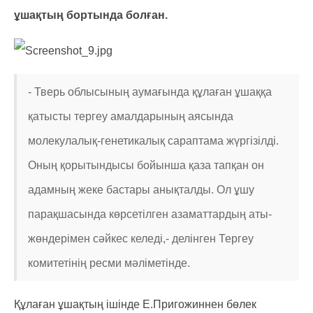
ұшақтың бортында болған.
- Тверь облысының аумағында құлаған ұшаққа
қатысты тергеу амалдарының аясында
молекулалық-генетикалық сараптама жүргізілді.
Оның қорытындысы бойынша қаза тапқан он
адамның жеке бастары анықталды. Ол ұшу
парақшасында көрсетілген азаматтардың аты-
жөндерімен сәйкес келеді,- делінген Тергеу
комитетінің ресми мәліметінде.
Құлаған ұшақтың ішінде Е.Пригожиннен бөлек