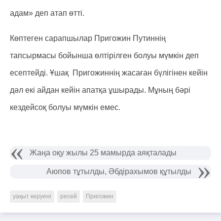
адам» деп атап өтті.
Көптеген сарапшылар Пригожин Путиннің
тапсырмасы бойынша өлтірілген болуы мүмкін деп
есептейді. Ұшақ Пригожиннің жасаған бүлігінен кейін
дәл екі айдан кейін апатқа ұшырады. Мұның бәрі
кездейсоқ болуы мүмкін емес.
Жаңа оқу жылы 25 мамырда аяқталады
Аюпов тұтылды, Әбдірахымов құтылды
уақыт керуені
ресей
Пригожин