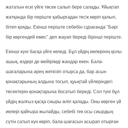
жататын ескі үйге төсек салып бере салады. Ұйықтап
жатқанда бір періште қабырғадан тесік көріп қалып,
бітеп қояды. Екінші періште себебін сұрағанда "Бәрі
бір көргендей емес" деп жауап береді бірінші періште.
Екінші күні басқа үйге келеді. Бұл үйдің иелерінің қолы
ашық, өздері де мейірімді жандар екен. Бала-
шағаларына әрең жеткізіп отырса да, бар асын
қонақтарының алдына тосып, қуықтай үйлеріндегі
төсектерін қонақтарына босатып береді. Сол түні бұл
үйдің жалғыз қасқа сиыры өліп қалады. Оны көрген үй
иелері қайғыра жылайды, себебі тек осы сиырдың
сүтін сатып күн көріп, бала-шағасын асырап отырған