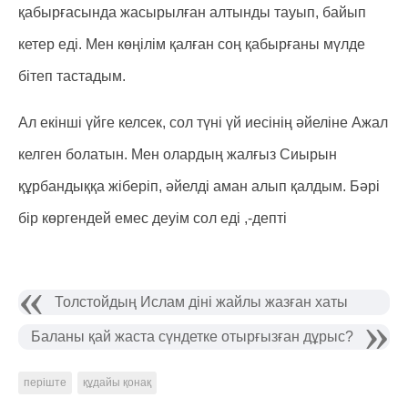
қабырғасында жасырылған алтынды тауып, байып
кетер еді. Мен көңілім қалған соң қабырғаны мүлде
бітеп тастадым.
Ал екінші үйге келсек, сол түні үй иесінің әйеліне Ажал
келген болатын. Мен олардың жалғыз Сиырын
құрбандыққа жіберіп, әйелді аман алып қалдым. Бәрі
бір көргендей емес деуім сол еді ,-депті
Толстойдың Ислам діні жайлы жазған хаты
Баланы қай жаста сүндетке отырғызған дұрыс?
періште
құдайы қонақ