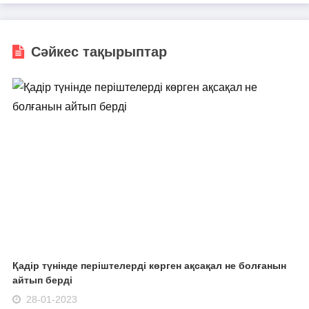
Сәйкес тақырыптар
Қадір түнінде періштелерді көрген ақсақал не болғанын
айтып берді
28-01-2023