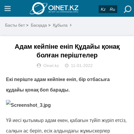
Kz
Ru
Басты бет
>
Басқада
>
Құбыла
Адам кейпіне еніп Құдайы қонақ
болған періштелер
Oinet.kz
11-01-2022
Екі періште адам кейпіне еніп, бір отбасыға
құдайы қонақ боп барады.
Үй иесі қытымыр адам екен, қабағын түйіп жүріп етсіз,
салқын ас беріп, есік алдындағы жұмыскерлер