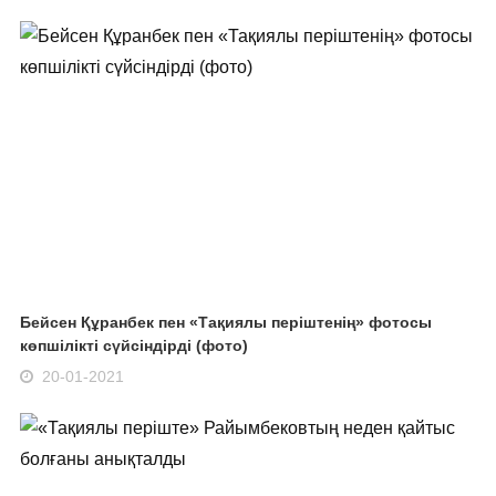
Бейсен Құранбек пен «Тақиялы періштенің» фотосы
көпшілікті сүйсіндірді (фото)
20-01-2021