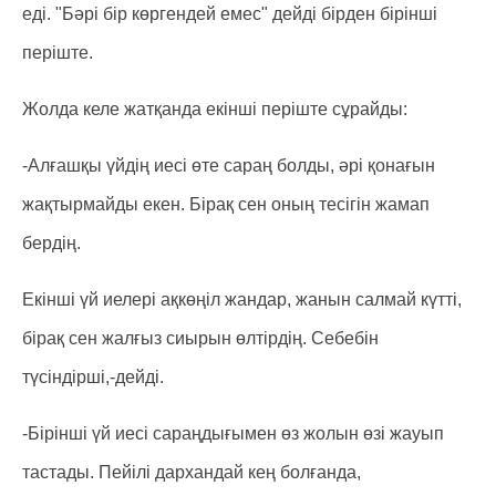
еді. "Бәрі бір көргендей емес" дейді бірден бірінші
періште.
Жолда келе жатқанда екінші періште сұрайды:
-Алғашқы үйдің иесі өте сараң болды, әрі қонағын
жақтырмайды екен. Бірақ сен оның тесігін жамап
бердің.
Екінші үй иелері ақкөңіл жандар, жанын салмай күтті,
бірақ сен жалғыз сиырын өлтірдің. Себебін
түсіндірші,-дейді.
-Бірінші үй иесі сараңдығымен өз жолын өзі жауып
тастады. Пейілі дарxандай кең болғанда,