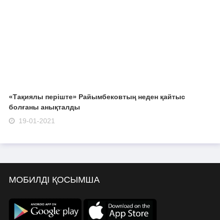
«Тақиялы періште» Райымбековтың неден қайтыс
болғаны анықталды
19-01-2021
МОБИЛДІ ҚОСЫМША