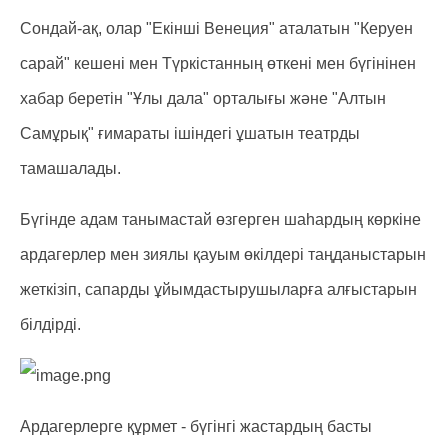
Сондай-ақ, олар "Екінші Венеция" аталатын "Керуен
сарай" кешені мен Түркістанның өткені мен бүгінінен
хабар беретін "Ұлы дала" орталығы және "Алтын
Самұрық" ғимараты ішіндегі ұшатын театрды
тамашалады.
Бүгінде адам танымастай өзгерген шаһардың көркіне
ардагерлер мен зиялы қауым өкілдері таңданыстарын
жеткізіп, сапарды ұйымдастырушыларға алғыстарын
білдірді.
Ардагерлерге құрмет - бүгінгі жастардың басты