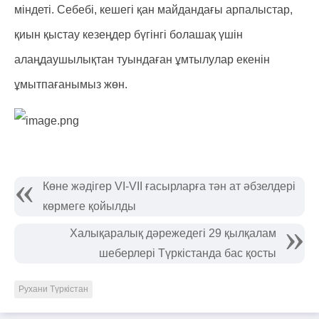
міндеті. Себебі, кешегі қан майдандағы арпалыстар,
қиын қыстау кезеңдер бүгінгі болашақ үшін
алаңдаушылықтан туындаған ұмтылулар екенін
ұмытпағанымыз жөн.
Көне жәдігер VІ-VII ғасырларға тән ат әбзелдері
көрмеге қойылды
Халықаралық дәрежедегі 29 қылқалам
шеберлері Түркістанда бас қосты
Рухани Түркістан