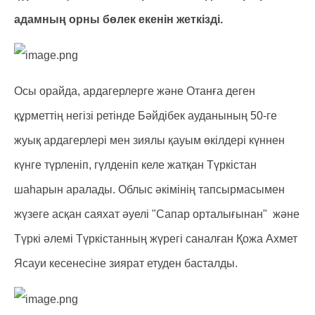
адамның орны бөлек екенін жеткізді.
Осы орайда, ардагерлерге және Отанға деген
құрметтің негізі ретінде Бәйдібек ауданының 50-ге
жуық ардагерлері мен зиялы қауым өкілдері күннен
күнге түрленіп, гүлденіп келе жатқан Түркістан
шаһарын аралады. Облыс әкімінің тапсырмасымен
жүзеге асқан саяхат әуелі "Сапар орталығынан" және
Түркі әлемі Түркістанның жүрегі саналған Қожа Ахмет
Ясауи кесенесіне зиярат етуден басталды.