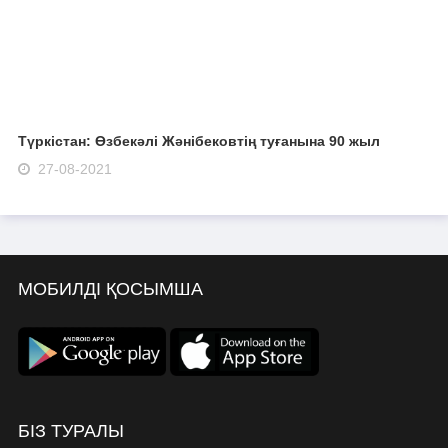
Түркістан: Өзбекәлі Жәнібековтің туғанына 90 жыл
27-08-2021
МОБИЛДІ ҚОСЫМША
БІЗ ТУРАЛЫ