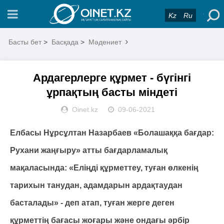
Kz
Ru
Басты бет
>
Басқада
>
Мәдениет
Ардагерлерге құрмет - бүгінгі
ұрпақтың басты міндеті
Oinet.kz
09-06-2021
Елбасы Нұрсұлтан Назарбаев «Болашаққа бағдар:
Рухани жаңғыру» атты бағдарламалық
мақаласында: «Еліңді құрметтеу, туған өлкенің
тарихын танудан, адамдарын ардақтаудан
басталады» - деп атап, туған жерге деген
құрметтің бағасы жоғары және ондағы әрбір