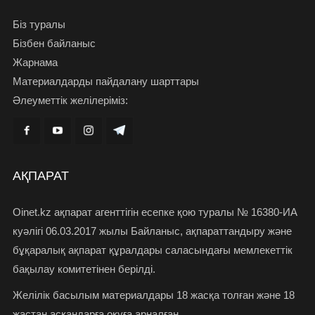
Біз туралы
Бізбен байланыс
Жарнама
Материалдарды пайдалану шарттары
Әлеуметтік желілеріміз:
АҚПАРАТ
Oinet.kz ақпарат агенттігін есепке қою туралы № 16380-ИА
куәлігі 06.03.2017 жылы Байланыс, ақпараттандыру және
бұқаралық ақпарат құралдары саласындағы мемлекеттік
бақылау комитетінен берілді.
Желілік басылым материалдары 18 жасқа толған және 18
жастан асқандарға оқуға арналған