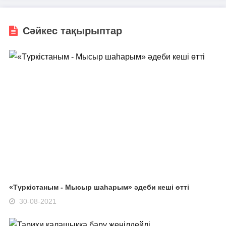
Сәйкес тақырыптар
«Түркістаным - Мысыр шаһарым» әдеби кеші өтті
30-08-2021