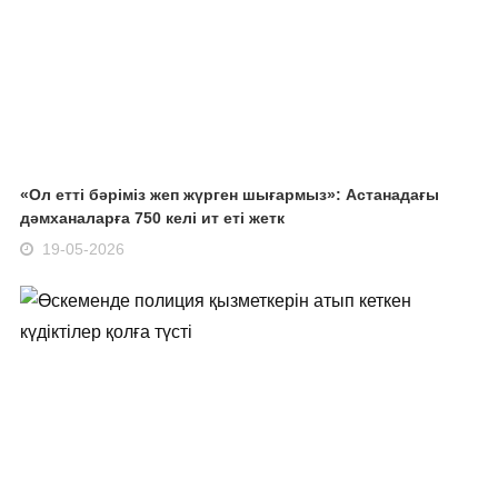
«Ол етті бәріміз жеп жүрген шығармыз»: Астанадағы
дәмханаларға 750 келі ит еті жетк
19-05-2026