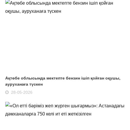
Ақтөбе облысында мектепте бензин ішіп қойған оқушы,
ауруханаға түскен
28-05-2026