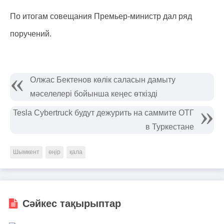
По итогам совещания Премьер-министр дал ряд
поручений.
Олжас Бектенов көлік саласын дамыту
мәселелері бойынша кеңес өткізді
Tesla Cybertruck будут дежурить на саммите ОТГ
в Туркестане
Шымкент
өңір
қала
Сәйкес тақырыптар